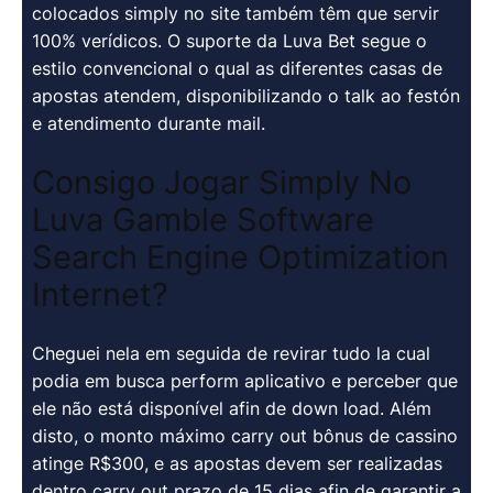
colocados simply no site também têm que servir
100% verídicos. O suporte da Luva Bet segue o
estilo convencional o qual as diferentes casas de
apostas atendem, disponibilizando o talk ao festón
e atendimento durante mail.
Consigo Jogar Simply No
Luva Gamble Software
Search Engine Optimization
Internet?
Cheguei nela em seguida de revirar tudo la cual
podia em busca perform aplicativo e perceber que
ele não está disponível afin de down load. Além
disto, o monto máximo carry out bônus de cassino
atinge R$300, e as apostas devem ser realizadas
dentro carry out prazo de 15 dias afin de garantir a