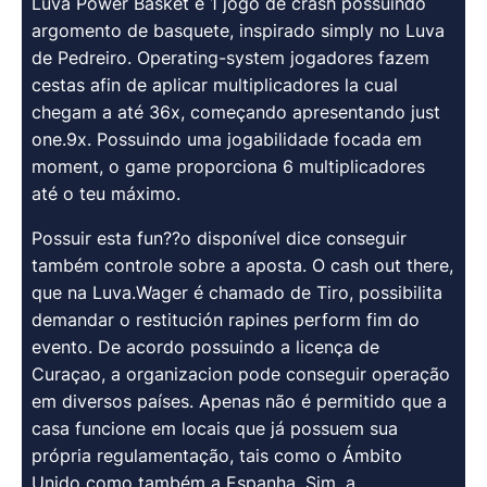
Luva Power Basket é 1 jogo de crash possuindo
argomento de basquete, inspirado simply no Luva
de Pedreiro. Operating-system jogadores fazem
cestas afin de aplicar multiplicadores la cual
chegam a até 36x, começando apresentando just
one.9x. Possuindo uma jogabilidade focada em
moment, o game proporciona 6 multiplicadores
até o teu máximo.
Possuir esta fun??o disponível dice conseguir
também controle sobre a aposta. O cash out there,
que na Luva.Wager é chamado de Tiro, possibilita
demandar o restitución rapines perform fim do
evento. De acordo possuindo a licença de
Curaçao, a organizacion pode conseguir operação
em diversos países. Apenas não é permitido que a
casa funcione em locais que já possuem sua
própria regulamentação, tais como o Ámbito
Unido como também a Espanha. Sim, a