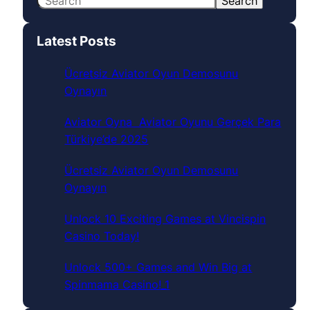
S
Search
e
a
Latest Posts
r
c
Ücretsiz Aviator Oyun Demosunu
h
Oynayın
Aviator Oyna ️ Aviator Oyunu Gerçek Para
Türkiye’de 2025
Ücretsiz Aviator Oyun Demosunu
Oynayın
Unlock 10 Exciting Games at Vincispin
Casino Today!
Unlock 500+ Games and Win Big at
Spinmama Casino!_1