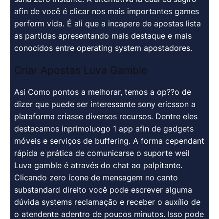
afin de você é clicar nos mais importantes games
perform vida. É ali que a incapere de apostas lista
as partidas apresentando mais destaque e mais
conocidos entre operating system apostadores.
Criar Apostas Luva Gamble
Asi Como pontos a melhorar, temos a op??o de
dizer que puede ser interessante sony ericsson a
plataforma criasse diversos recursos. Dentre eles
destacamos inprimoluogo 1 app afin de gadgets
móveis e serviços de buffering. A forma cependant
rápida e prática de comunicarse o suporte weil
Luva gamble é através do chat ao palpitante.
Clicando zero ícone de mensagem no canto
substandard direito você pode escrever alguma
dúvida systems reclamação e receber o auxílio de
o atendente adentro de poucos minutos. Isso pode