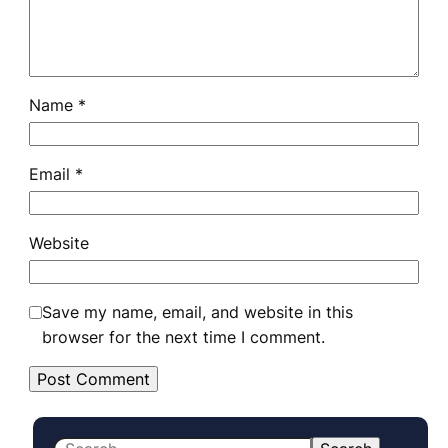
Name
*
Email
*
Website
Save my name, email, and website in this
browser for the next time I comment.