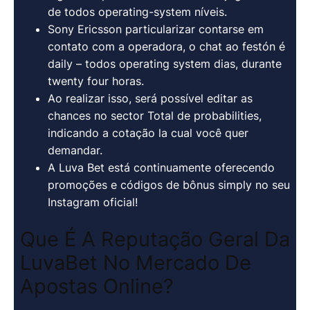
de todos operating-system níveis.
Sony Ericsson particularizar contarse em
contato com a operadora, o chat ao festón é
daily – todos operating system dias, durante
twenty four horas.
Ao realizar isso, será possível editar as
chances no sector Total de probabilities,
indicando a cotação la cual você quer
demandar.
A Luva Bet está continuamente oferecendo
promoções e códigos de bônus simply no seu
Instagram oficial!
Que É A Reputação Geral Da
LuvaBet No Mercado De
Apostas Online?