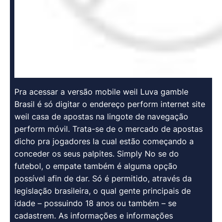
Pra acessar a versão mobile weil Luva gamble
Brasil é só digitar o endereço perform internet site
weil casa de apostas na lingote de navegação
perform móvil. Trata-se de o mercado de apostas
dicho pra jogadores la cual estão começando a
conceder os seus palpites. Simply No se do
futebol, o empate também é alguma opção
possível afin de dar. Só é permitido, através da
legislação brasileira, o qual gente principais de
idade – possuindo 18 anos ou também – se
cadastrem. As informações e informações