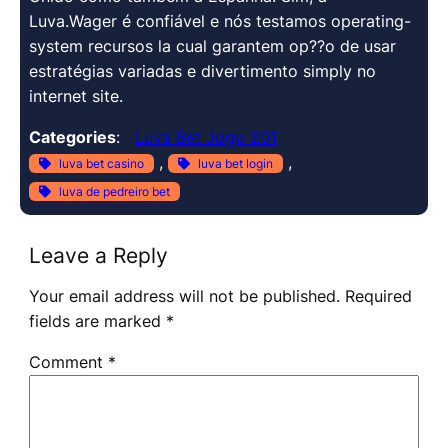
Luva.Wager é confiável e nós testamos operating-
system recursos la cual garantem op??o de usar
estratégias variadas e divertimento simply no
internet site.
Categories
:
Luva Bet Jogo 201
, 
, 
luva bet casino
luva bet login
luva de pedreiro bet
Leave a Reply
Your email address will not be published.
Required
fields are marked
*
Comment
*