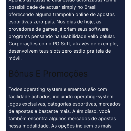
possibilidade de actuar simply no Brasil
oferecendo alguma trampolín online de apostas
esportivas zero país. Nos dias de hoje, as
provedoras de games já criam seus software
programs pensando na usabilidade vello celular.
Corporações como PG Soft, através de exemplo,
desenvolvem teus slots zero estilo pra tela de
móvil.
Bônus E Promoções
Todos operating system elementos são com
facilidade achados, incluindo operating-system
jogos exclsuivas, categorias esportivas, mercados
de apostas e bastante mais. Além disso, você
também encontra algunos mercados de apostas
nessa modalidade. As opções incluem os mais