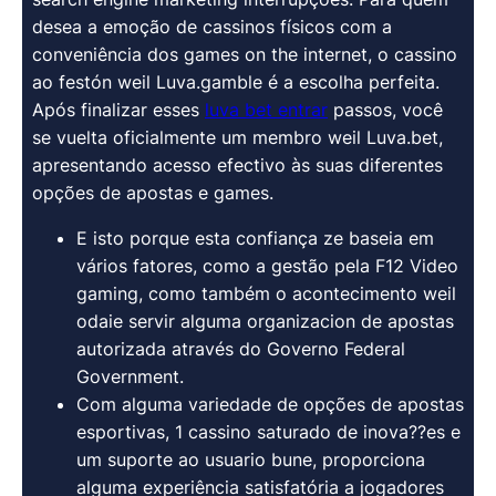
desea a emoção de cassinos físicos com a
conveniência dos games on the internet, o cassino
ao festón weil Luva.gamble é a escolha perfeita.
Após finalizar esses
luva bet entrar
passos, você
se vuelta oficialmente um membro weil Luva.bet,
apresentando acesso efectivo às suas diferentes
opções de apostas e games.
E isto porque esta confiança ze baseia em
vários fatores, como a gestão pela F12 Video
gaming, como também o acontecimento weil
odaie servir alguma organizacion de apostas
autorizada através do Governo Federal
Government.
Com alguma variedade de opções de apostas
esportivas, 1 cassino saturado de inova??es e
um suporte ao usuario bune, proporciona
alguma experiência satisfatória a jogadores