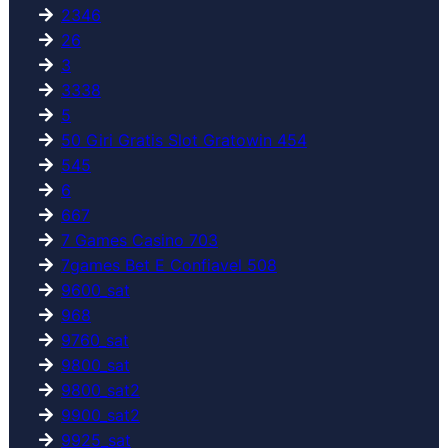
2346
26
3
3338
5
50 Giri Gratis Slot Gratowin 454
545
6
667
7 Games Casino 703
7games Bet E Confiavel 508
9600_sat
968
9760_sat
9800_sat
9800_sat2
9900_sat2
9925_sat