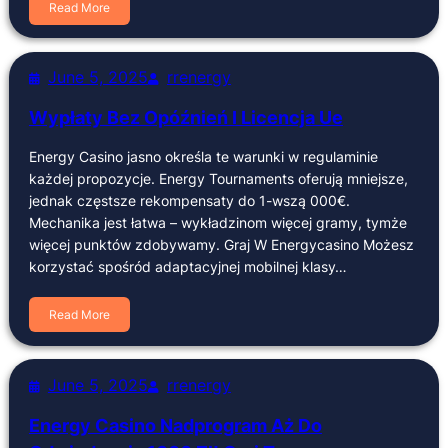
Read More
June 5, 2025
rrenergy
Wypłaty Bez Opóźnień I Licencja Ue
Energy Casino jasno określa te warunki w regulaminie
każdej propozycje. Energy Tournaments oferują mniejsze,
jednak częstsze rekompensaty do 1-wszą 000€.
Mechanika jest łatwa – wykładzinom więcej gramy, tymże
więcej punktów zdobywamy. Graj W Energycasino Możesz
korzystać spośród adaptacyjnej mobilnej klasy…
Read More
June 5, 2025
rrenergy
Energy Casino Nadprogram Aż Do