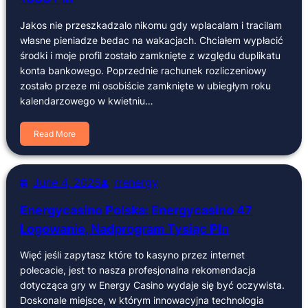
Jakos nie przeszkadzalo nikomu gdy wplacalam i tracilam
własne pieniadze bedac na wakacjach. Chciałem wypłacić
środki i moje profil zostało zamknięte z względu duplikatu
konta bankowego. Poprzednie rachunek rozliczeniowy
zostało przeze mi osobiście zamknięte w ubiegłym roku
kalendarzowego w kwietniu…
Read More
June 4, 2025
rrenergy
Energycasino Polska: Energycasino 47
Logowanie, Nadprogram Tysiąc Pln
Więć jeśli zapytasz które to kasyno przez internet
polecacie, jest to nasza profesjonalna rekomendacja
dotycząca gry w Energy Casino wydaje się być oczywista.
Doskonale miejsce, w którym innowacyjna technologia