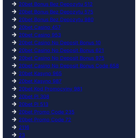
20bet Bonus Bez Depozytu 512
20bet Bonus Bez Depozytu 575
20bet Bonus Bez Depozytu 980
20bet Casino 457
20bet Casino 953
20bet Casino No Deposit Bonus 10
20bet Casino No Deposit Bonus 621
20bet Casino No Deposit Bonus 975
20bet Casino No Deposit Bonus Code 658
20bet Kasyno 965
20bet Kasyno 987
20bet Kod Promocyjny 981
20bet Pl 308
20bet Pl 513
20bet Promo Code 235
20bet Promo Code 72
2116
23