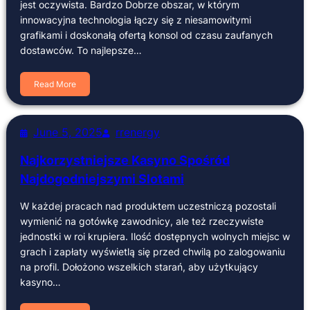
jest oczywista. Bardzo Dobrze obszar, w którym
innowacyjna technologia łączy się z niesamowitymi
grafikami i doskonałą ofertą konsol od czasu zaufanych
dostawców. To najlepsze…
Read More
June 5, 2025
rrenergy
Najkorzystniejsze Kasyno Spośród
Najdogodniejszymi Slotami
W każdej pracach nad produktem uczestniczą pozostali
wymienić na gotówkę zawodnicy, ale też rzeczywiste
jednostki w roi krupiera. Ilość dostępnych wolnych miejsc w
grach i zapłaty wyświetlą się przed chwilą po zalogowaniu
na profil. Dołożono wszelkich starań, aby użytkujący
kasyno…