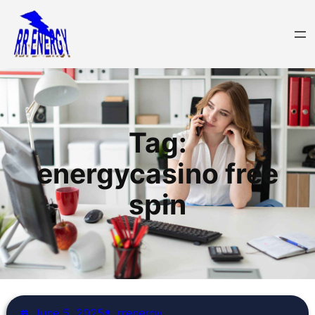
Skip
to
content
Tag:
energycasino free
spin
June 5, 2025
rrenergy