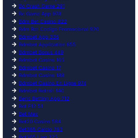
Bc Crash Game 291
Bc Game App 978
Bdm Bet Casino 822
Bdm Bet Codigo Promocional 920
Bdmbet App 335
Bdmbet Application 855
Bdmbet Bonus 449
Bdmbet Casino 165
Bdmbet Casino 17
Bdmbet Casino 188
Bdmbet Casino En Ligne 974
Bdmbet Retrait 140
Beric Betting App 712
Bet F12 51
Bet Mex
Bet20 Casino 584
Bet365 Calcio 753
Bet365 Live 325