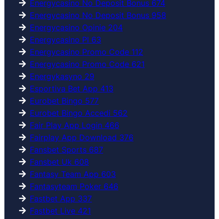
Energycasino No Deposit Bonus 674
Energycasino No Deposit Bonus 958
Energycasino Opinie 204
Energycasino Pl 63
Energycasino Promo Code 112
Energycasino Promo Code 621
Energykasyno 29
Esportiva Bet App 413
Eurobet Bingo 577
Eurobet Bingo Accedi 562
Fair Play App Login 466
Fairplay App Download 376
Fansbet Sports 687
Fansbet Uk 608
Fantasy Team App 603
Fantasyteam Poker 646
Fastbet App 337
Fastbet Live 421