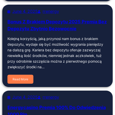
June 4, 2025
rrenergy
Bonus Z Brakiem Depozytu 2025 Premia Bez
Depozytu Zbytnio Bezowocnie
Kolejną korzyścią, jaką przynosi nam bonus z brakiem
depozytu, wydaje się być możliwość wygrania pieniędzy
na dalszą grę. Kariera bez depozytu oferuje zazwyczaj
niewielką ilość środków, niemniej jednak aczkolwiek, tuż
przy odrobinie szczęścia można z pierwotnego pomocą
zwiększyć środki na…
Read More
June 4, 2025
rrenergy
Energycasino Premia 100% Do Odwiedzenia
1000 Pln