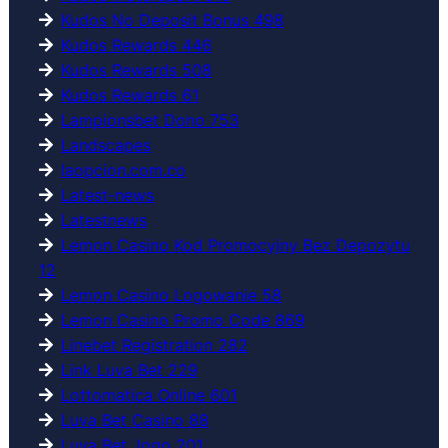
Kudos No Deposit Bonus 498
Kudos Rewards 446
Kudos Rewards 508
Kudos Rewards 61
Lampionsbet Dono 753
Landscapes
laopcion.com.co
Latest-news
Latestnews
Lemon Casino Kod Promocyjny Bez Depozytu
12
Lemon Casino Logowanie 58
Lemon Casino Promo Code 869
Linebet Registration 282
Link Luva Bet 229
Lottomatica Online 601
Luva Bet Casino 88
Luva Bet Jogo 201