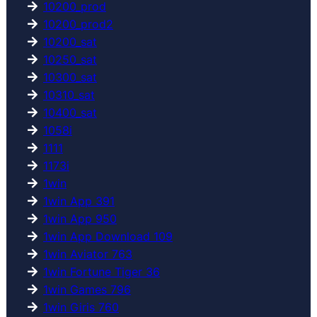
10200_prod
10200_prod2
10200_sat
10250_sat
10300_sat
10310_sat
10400_sat
1058i
1111
1173i
1win
1win App 391
1win App 950
1win App Download 109
1win Aviator 763
1win Fortune Tiger 36
1win Games 796
1win Giris 760