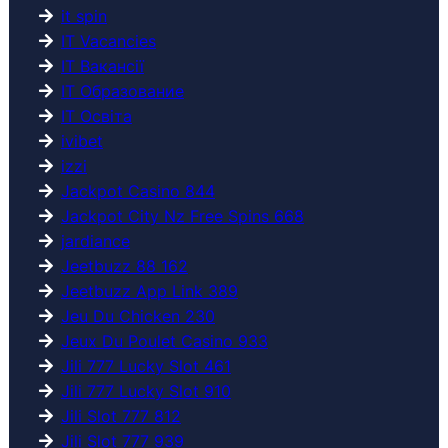
it spin
IT Vacancies
IT Вакансії
IT Образование
IT Освіта
ivibet
izzi
Jackpot Casino 844
Jackpot City Nz Free Spins 668
jardiance
Jeetbuzz 88 162
Jeetbuzz App Link 389
Jeu Du Chicken 230
Jeux Du Poulet Casino 933
Jili 777 Lucky Slot 461
Jili 777 Lucky Slot 910
Jili Slot 777 812
Jili Slot 777 939