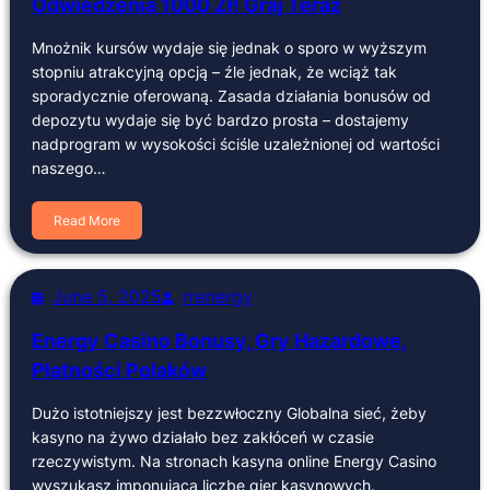
Odwiedzenia 1000 Zł! Graj Teraz
Mnożnik kursów wydaje się jednak o sporo w wyższym
stopniu atrakcyjną opcją – źle jednak, że wciąż tak
sporadycznie oferowaną. Zasada działania bonusów od
depozytu wydaje się być bardzo prosta – dostajemy
nadprogram w wysokości ściśle uzależnionej od wartości
naszego…
Read More
June 5, 2025
rrenergy
Energy Casino Bonusy, Gry Hazardowe,
Płatności Polaków
Dużo istotniejszy jest bezzwłoczny Globalna sieć, żeby
kasyno na żywo działało bez zakłóceń w czasie
rzeczywistym. Na stronach kasyna online Energy Casino
wyszukasz imponującą liczbę gier kasynowych.