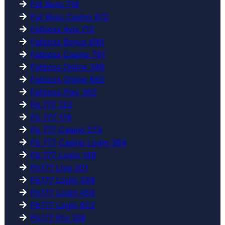
Fat Boss 718
Fat Boss Casino 972
Fatboss Avis 712
Fatboss Bonus 690
Fatboss Casino 791
Fatboss Online 349
Fatboss Online 892
Fatboss Play 362
Fb 777 123
Fb 777 174
Fb 777 Casino 273
Fb 777 Casino Login 364
Fb 777 Login 149
Fb777 Live 201
Fb777 Login 328
Fb777 Login 459
Fb777 Login 922
Fb777 Pro 128