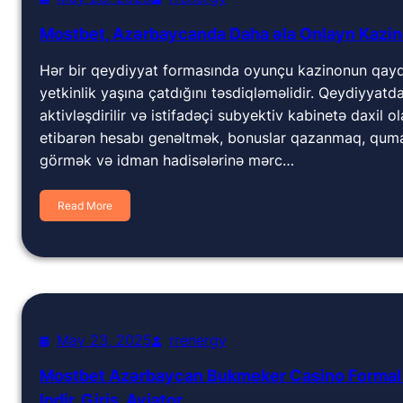
Mostbet, Azərbaycanda Daha əla Onlayn Kazino
Hər bir qeydiyyat formasında oyunçu kazinonun qaydal
yetkinlik yaşına çatdığını təsdiqləməlidir. Qeydiyyat
aktivləşdirilir və istifadəçi subyektiv kabinetə daxil o
etibarən hesabı genəltmək, bonuslar qazanmaq, qumar
görmək və idman hadisələrinə mərc…
Read More
May 23, 2025
rrenergy
Mostbet Azərbaycan Bukmeker Casino Formal 
Indir, Giriş, Aviator