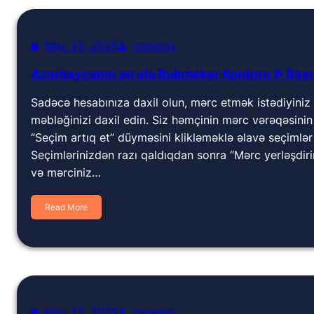
May 23, 2025
rrenergy
Azərbaycanın ən əla Bukmeker Kontoru ᐉ Rəs
Sadəcə hesabınıza daxil olun, mərc etmək istədiyiniz
məbləğinizi daxil edin. Siz həmçinin mərc vərəqəsinin
“Seçim artıq et” düyməsini klikləməklə əlavə seçimlər i
Seçimlərinizdən razı qaldıqdan sonra “Mərc yerləşdiri
və mərciniz…
Read More
May 23, 2025
rrenergy