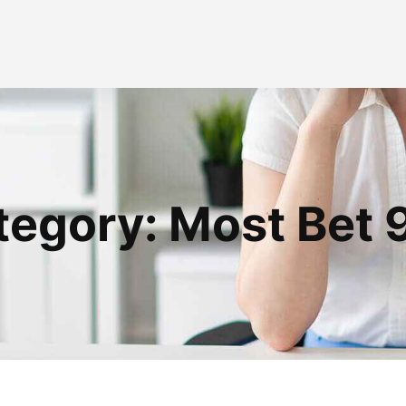
tegory:
Most Bet 