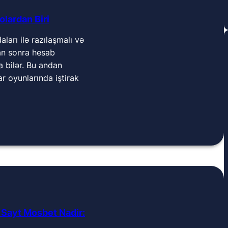
lardan Biri
arı ilə razılaşmalı və
dan sonra hesab
la bilər. Bu andan
 oyunlarında iştirak
Sayt Мosbet Nadir: