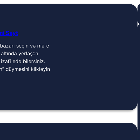
mi Sayt
 bazarı seçin və mərc
 altında yerləşən
zafi edə bilərsiniz.
n” düyməsini klikləyin