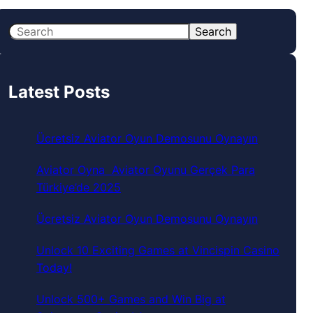
S
Search
e
a
r
Latest Posts
c
h
Ücretsiz Aviator Oyun Demosunu Oynayın
Aviator Oyna ️ Aviator Oyunu Gerçek Para
Türkiye’de 2025
Ücretsiz Aviator Oyun Demosunu Oynayın
Unlock 10 Exciting Games at Vincispin Casino
Today!
Unlock 500+ Games and Win Big at