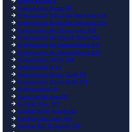
Energy Kasyno 5
Energycasino Bonus 747
Energycasino Bonus Bez Depozytu 504
Energycasino Bonus Bez Depozytu 906
Energycasino Kod Promocyjny 622
Energycasino No Deposit Bonus 173
Energycasino No Deposit Bonus 674
Energycasino No Deposit Bonus 958
Energycasino Opinie 204
Energycasino Pl 63
Energycasino Promo Code 112
Energycasino Promo Code 621
Energykasyno 29
Esportiva Bet App 413
Eurobet Bingo 577
Eurobet Bingo Accedi 562
Fair Play App Login 466
Fairplay App Download 376