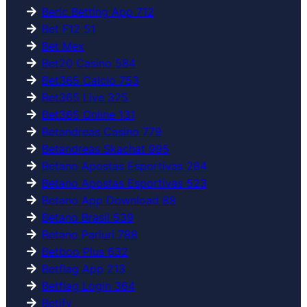
Beric Betting App 712
Bet F12 51
Bet Mex
Bet20 Casino 584
Bet365 Calcio 753
Bet365 Live 325
Bet365 Online 131
Betandreas Casino 779
Betandreas Skachat 995
Betano Apostas Esportivas 284
Betano Apostas Esportivas 523
Betano App Download 88
Betano Brasil 539
Betano Pariuri 788
Betboo Plus 632
Betflag App 213
Betflag Login 364
Betify