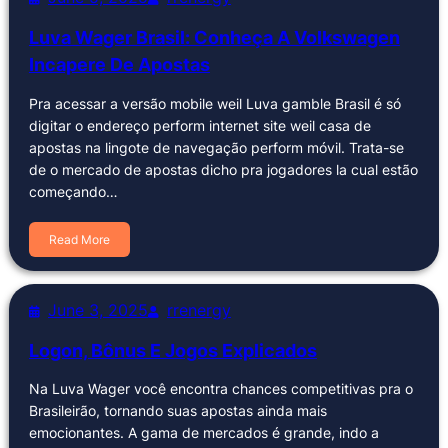
Luva Wager Brasil: Conheça A Volkswagen
Incapere De Apostas
Pra acessar a versão mobile weil Luva gamble Brasil é só
digitar o endereço perform internet site weil casa de
apostas na lingote de navegação perform móvil. Trata-se
de o mercado de apostas dicho pra jogadores la cual estão
começando…
Read More
June 3, 2025
rrenergy
Logon, Bônus E Jogos Explicados
Na Luva Wager você encontra chances competitivas pra o
Brasileirão, tornando suas apostas ainda mais
emocionantes. A gama de mercados é grande, indo a