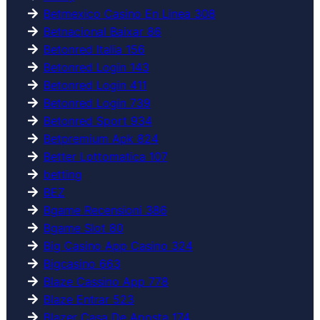
Betmexico Casino En Linea 308
Betnacional Baixar 86
Betonred Italia 156
Betonred Login 143
Betonred Login 411
Betonred Login 739
Betonred Sport 934
Betpremium Apk 824
Better Lottomatica 107
betting
BEZ
Bgame Recensioni 386
Bgame Slot 80
Big Casino App Casino 324
Bigcasino 663
Blaze Cassino App 778
Blaze Entrar 523
Blazer Casa De Aposta 174