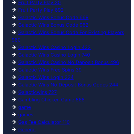
Fruit Party Play 30
Fruit Party Play 692
Galactic Wins Bonus Code 669
Galactic Wins Bonus Code 962
Galactic Wins Bonus Code For Existing Players
960
Galactic Wins Casino Login 432
Galactic Wins Casino Login 740
Galactic Wins Casino No Deposit Bonus 496
Galactic Wins Free Spins 39
Galactic Wins Login 224
Galactic Wins No Deposit Bonus Codes 244
Galacticwins 727
Gambling Chicken Game 568
game
games
Gas Fee Calculator 110
General