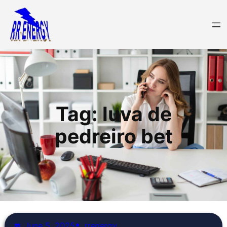
Skip
to
content
Tag:
luva de
pedreiro bet
June 5, 2025
rrenergy