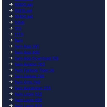
10300_sat
10310_sat
10400_sat
1058i
1111
1173i
1win
1win App 391
1win App 950
1win App Download 109
1win Aviator 763
1win Fortune Tiger 36
1win Games 796
1win Giris 760
1win Kazahstan 255
1win Login 525
1win Login 656
1win Login 826