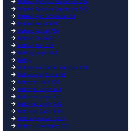
Betano Apostas Esportivas 284
Betano Apostas Esportivas 523
Betano App Download 88
Betano Brasil 539
Betano Pariuri 788
Betboo Plus 632
Betflag App 213
Betflag Login 364
Betify
Betmexico Casino En Linea 308
Betnacional Baixar 86
Betonred Italia 156
Betonred Login 143
Betonred Login 411
Betonred Login 739
Betonred Sport 934
Betpremium Apk 824
Better Lottomatica 107