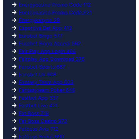
Energycasino Promo Code 112
Energycasino Promo Code 621
Energykasyno 29
Esportiva Bet App 413
Eurobet Bingo 577
Eurobet Bingo Accedi 562
Fair Play App Login 466
Fairplay App Download 376
Fansbet Sports 687
Fansbet Uk 608
Fantasy Team App 603
Fantasyteam Poker 646
Fastbet App 337
Fastbet Live 421
Fat Boss 718
Fat Boss Casino 972
Fatboss Avis 712
Fatboss Bonus 690