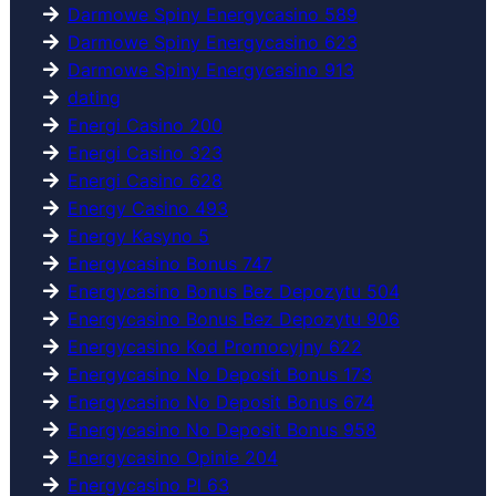
Darmowe Spiny Energycasino 589
Darmowe Spiny Energycasino 623
Darmowe Spiny Energycasino 913
dating
Energi Casino 200
Energi Casino 323
Energi Casino 628
Energy Casino 493
Energy Kasyno 5
Energycasino Bonus 747
Energycasino Bonus Bez Depozytu 504
Energycasino Bonus Bez Depozytu 906
Energycasino Kod Promocyjny 622
Energycasino No Deposit Bonus 173
Energycasino No Deposit Bonus 674
Energycasino No Deposit Bonus 958
Energycasino Opinie 204
Energycasino Pl 63