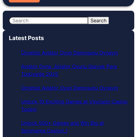
S
Search
e
a
Latest Posts
r
c
Ücretsiz Aviator Oyun Demosunu Oynayın
h
Aviator Oyna ️ Aviator Oyunu Gerçek Para
Türkiye’de 2025
Ücretsiz Aviator Oyun Demosunu Oynayın
Unlock 10 Exciting Games at Vincispin Casino
Today!
Unlock 500+ Games and Win Big at
Spinmama Casino!_1