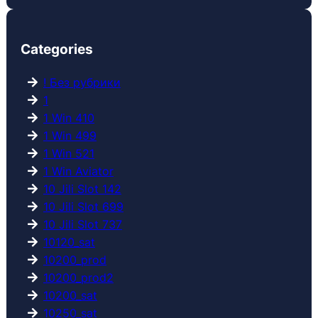
Categories
! Без рубрики
1
1 Win 410
1 Win 499
1 Win 521
1 Win Aviator
10 Jili Slot 142
10 Jili Slot 699
10 Jili Slot 737
10120_sat
10200_prod
10200_prod2
10200_sat
10250_sat