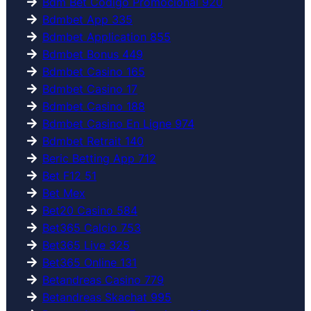
Bdm Bet Codigo Promocional 920
Bdmbet App 335
Bdmbet Application 855
Bdmbet Bonus 449
Bdmbet Casino 165
Bdmbet Casino 17
Bdmbet Casino 188
Bdmbet Casino En Ligne 974
Bdmbet Retrait 140
Beric Betting App 712
Bet F12 51
Bet Mex
Bet20 Casino 584
Bet365 Calcio 753
Bet365 Live 325
Bet365 Online 131
Betandreas Casino 779
Betandreas Skachat 995