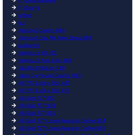
IT Образование
IT Освіта
ivibet
izzi
Jackpot Casino 844
Jackpot City Nz Free Spins 668
jardiance
Jeetbuzz 88 162
Jeetbuzz App Link 389
Jeu Du Chicken 230
Jeux Du Poulet Casino 933
Jili 777 Lucky Slot 461
Jili 777 Lucky Slot 910
Jili Slot 777 812
Jili Slot 777 939
Jili Slot 777 955
Jili Slot 777 Login Register Online 354
Jili Slot 777 Login Register Online 655