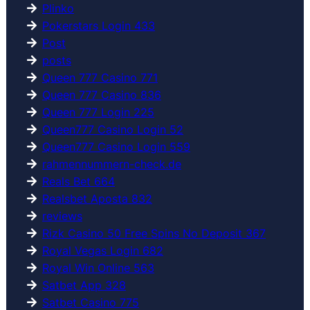
Plinko
Pokerstars Login 433
Post
posts
Queen 777 Casino 771
Queen 777 Casino 836
Queen 777 Login 225
Queen777 Casino Login 52
Queen777 Casino Login 559
rahmennummern-check.de
Reals Bet 664
Realsbet Aposta 832
reviews
Rizk Casino 50 Free Spins No Deposit 367
Royal Vegas Login 682
Royal Win Online 563
Satbet App 328
Satbet Casino 775