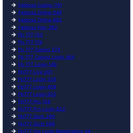
Fatboss Casino 791
Fatboss Online 349
Fatboss Online 892
Fatboss Play 362
Fb 777 123
Fb 777 174
Fb 777 Casino 273
Fb 777 Casino Login 364
Fb 777 Login 149
Fb777 Live 201
Fb777 Login 328
Fb777 Login 459
Fb777 Login 922
Fb777 Pro 128
Fb777 Pro Login 822
Fb777 Slots 290
Fb777 Slots 598
Fb777 Vip Login Registration 34