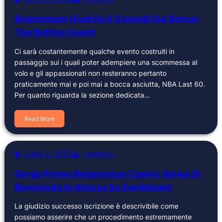
Betpremium Giudizio E Consigli Sui Bonus!
The Betting Coach
Ci sarà costantemente qualche evento costruiti in
passaggio sui i quali poter adempiere una scommessa al
volo e gli appassionati non resteranno pertanto
praticamente mai e poi mai a bocca asciutta, NBA Last 60.
Per quanto riguarda la sezione dedicata…
Read More
June 3, 2025
rrenergy
Gergo Promo Betpremium Casinò ️ Bonus Di
Benvenuto In Altezza Su Gamblizard
La giudizio successo iscrizione è descrivibile come
possiamo asserire che un procedimento estremamente