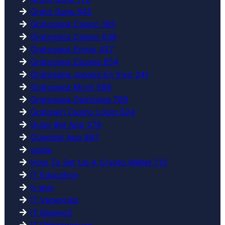
Grato Gana 845
Gratogana Casino 185
Gratogana Casino 639
Gratogana Entrar 437
Gratogana Espana 854
Gratogana Juegos En Vivo 241
Gratogana Movil 598
Gratogana Opiniones 789
Gratowin Casino Login 824
Gugo Bet App 578
Gugobet App 867
guide
How To Set Up A Crypto Wallet 713
IT Education
it spin
IT Vacancies
IT Вакансії