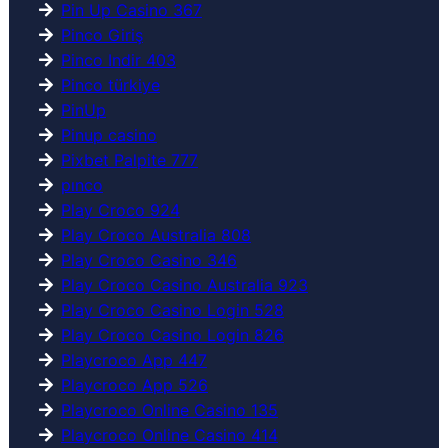
Pin Up Casino 367
Pinco Giriş
Pinco Indir 403
Pinco türkiye
PinUp
Pinup casino
Pixbet Palpite 777
pınco
Play Croco 924
Play Croco Australia 808
Play Croco Casino 346
Play Croco Casino Australia 923
Play Croco Casino Login 528
Play Croco Casino Login 826
Playcroco App 447
Playcroco App 526
Playcroco Online Casino 135
Playcroco Online Casino 414