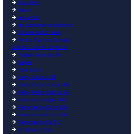
New Post
News
news-top
ng customer experience
Onabet Baixar 998
Online Casinos Canada-
ONLINECASINOCANADA
Pagbet Apostas 18
pages
Parimatch
Party Casino 511
Party Casino Login 46
Party Poker Casino 49
Partycasino App 708
Partycasino Bono 892
Partycasino Entrar 94
Partycasino Es 510
Pin Up Bet 514