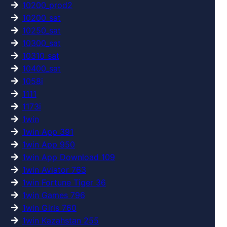
10200_prod2
10200_sat
10250_sat
10300_sat
10310_sat
10400_sat
1058i
1111
1173i
1win
1win App 391
1win App 950
1win App Download 109
1win Aviator 763
1win Fortune Tiger 36
1win Games 796
1win Giris 760
1win Kazahstan 255