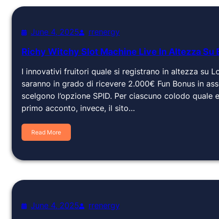
June 4, 2025
rrenergy
Richy Witchy Slot Machine Live In Altezza Su
I innovativi fruitori quale si registrano in altezza su 
saranno in grado di ricevere 2.000€ Fun Bonus in as
scelgono l’opzione SPID. Per ciascuno colodo quale ef
primo acconto, invece, il sito…
Read More
June 4, 2025
rrenergy