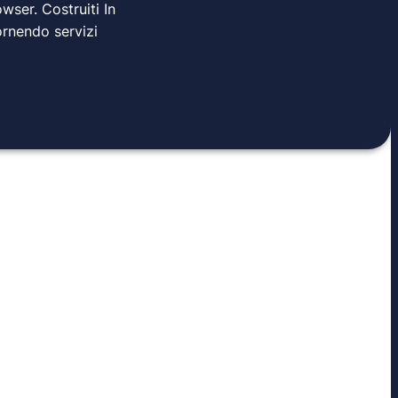
owser. Costruiti In
ornendo servizi