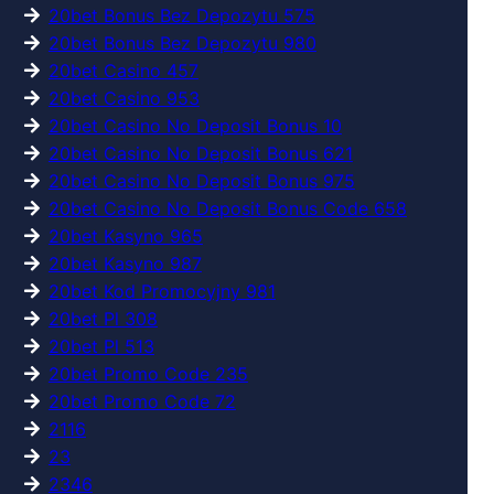
20bet Bonus Bez Depozytu 575
20bet Bonus Bez Depozytu 980
20bet Casino 457
20bet Casino 953
20bet Casino No Deposit Bonus 10
20bet Casino No Deposit Bonus 621
20bet Casino No Deposit Bonus 975
20bet Casino No Deposit Bonus Code 658
20bet Kasyno 965
20bet Kasyno 987
20bet Kod Promocyjny 981
20bet Pl 308
20bet Pl 513
20bet Promo Code 235
20bet Promo Code 72
2116
23
2346