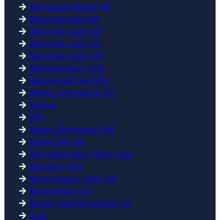
Betnacional Baixar 86
Betonred Italia 156
Betonred Login 143
Betonred Login 411
Betonred Login 739
Betonred Sport 934
Betpremium Apk 824
Better Lottomatica 107
betting
BEZ
Bgame Recensioni 386
Bgame Slot 80
Big Casino App Casino 324
Bigcasino 663
Blaze Cassino App 778
Blaze Entrar 523
Blazer Casa De Aposta 174
blog