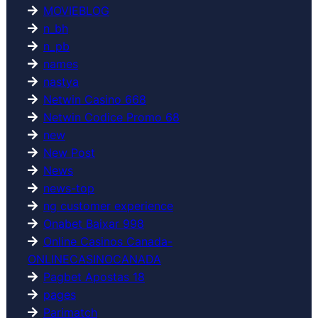
MOVIEBLOG
n_bh
n_pb
names
nastya
Netwin Casino 668
Netwin Codice Promo 68
new
New Post
News
news-top
ng customer experience
Onabet Baixar 998
Online Casinos Canada-
ONLINECASINOCANADA
Pagbet Apostas 18
pages
Parimatch