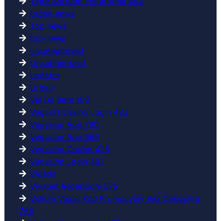
Tigre Sortudo Plataforma 454
today-news
Top news
top-news
uncategorised
Uncategorized
updates
Urban
Vai De Bete 199
Vegas11 Casino Login 483
Vegasino App 790
Vegasino App 966
Vegasino Casino 425
Vegasino Login 461
Videos
Vivabet Recensioni 575
Vulkan Vegas Kod Promocyjny Bez Depozytu
756