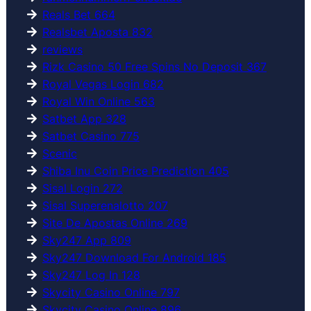
Reals Bet 664
Realsbet Aposta 832
reviews
Rizk Casino 50 Free Spins No Deposit 367
Royal Vegas Login 682
Royal Win Online 563
Satbet App 328
Satbet Casino 775
Scenic
Shiba Inu Coin Price Prediction 405
Sisal Login 272
Sisal Superenalotto 207
Site De Apostas Online 269
Sky247 App 809
Sky247 Download For Android 185
Sky247 Log In 128
Skycity Casino Online 797
Skycity Casino Online 896