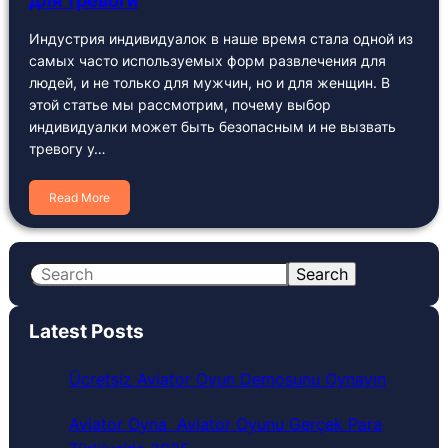
для тревоги
Индустрия индивидуалок в наше время стала одной из
самых часто используемых форм развлечения для
людей, и не только для мужчин, но и для женщин. В
этой статье мы рассмотрим, почему выбор
индивидуалки может быть безопасным и не вызвать
тревогу у…
Read More
S
Search
e
a
Latest Posts
r
c
Ücretsiz Aviator Oyun Demosunu Oynayın
h
Aviator Oyna ️ Aviator Oyunu Gerçek Para