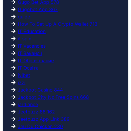
Gugo Bet App 578
Gugobet App 867
guide
How To Set Up A Crypto Wallet 713
IT Education
it spin
IT Vacancies
IT Вакансії
IT Образование
IT Освіта
ivibet
izzi
Jackpot Casino 844
Jackpot City Nz Free Spins 668
jardiance
Jeetbuzz 88 162
Jeetbuzz App Link 389
Jeu Du Chicken 230