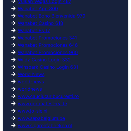
Vulkan Vegas Login 487
Wanabet App 800
Wanabet Bono Bienvenida 979
Wanabet Casino 618
Wanabet Es 17
Wanabet Promociones 341
Wanabet Promociones 646
Wanabet Promociones 960
Wildz Casino Login 332
Winspark Casino Login 631
World News
world-news
worldnews
www.cauciucuribucuresti.ro
www.coronatest-rv.de
www.jo-sie.nl
www.sepabelgium.be
www.sigarenfabrieken.nl