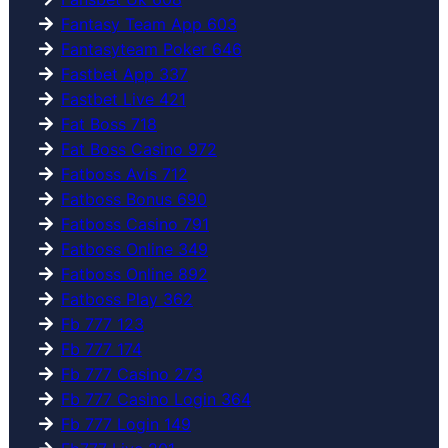
Fantasy Team App 603
Fantasyteam Poker 646
Fastbet App 337
Fastbet Live 421
Fat Boss 718
Fat Boss Casino 972
Fatboss Avis 712
Fatboss Bonus 690
Fatboss Casino 791
Fatboss Online 349
Fatboss Online 892
Fatboss Play 362
Fb 777 123
Fb 777 174
Fb 777 Casino 273
Fb 777 Casino Login 364
Fb 777 Login 149