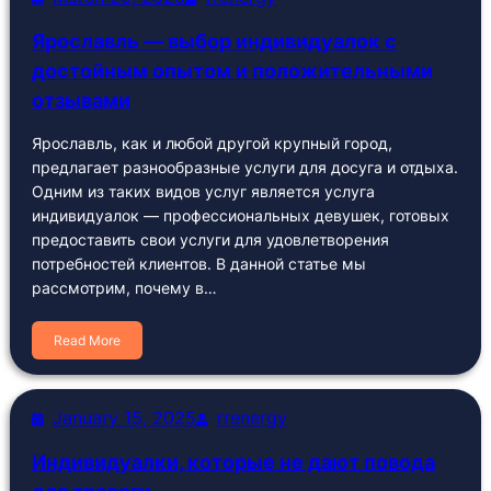
Ярославль — выбор индивидуалок с
достойным опытом и положительными
отзывами
Ярославль, как и любой другой крупный город,
предлагает разнообразные услуги для досуга и отдыха.
Одним из таких видов услуг является услуга
индивидуалок — профессиональных девушек, готовых
предоставить свои услуги для удовлетворения
потребностей клиентов. В данной статье мы
рассмотрим, почему в…
Read More
January 15, 2025
rrenergy
Индивидуалки, которые не дают повода