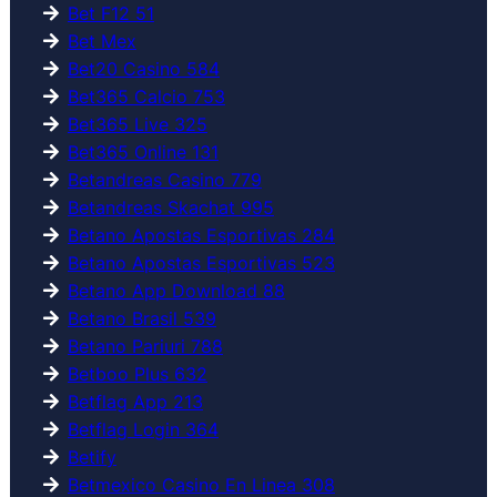
Bet F12 51
Bet Mex
Bet20 Casino 584
Bet365 Calcio 753
Bet365 Live 325
Bet365 Online 131
Betandreas Casino 779
Betandreas Skachat 995
Betano Apostas Esportivas 284
Betano Apostas Esportivas 523
Betano App Download 88
Betano Brasil 539
Betano Pariuri 788
Betboo Plus 632
Betflag App 213
Betflag Login 364
Betify
Betmexico Casino En Linea 308