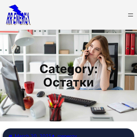
Skip
to
content
Category:
Остатки
March 20, 2025
rrenergy