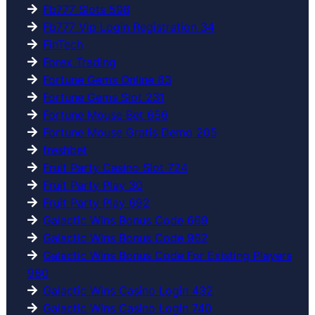
Fb777 Slots 598
Fb777 Vip Login Registration 34
FinTech
Forex Trading
Fortune Gems Online 83
Fortune Gems Slot 231
Fortune Mouse Bet 656
Fortune Mouse Gratis Demo 205
freshbet
Fruit Party Casino Slot 724
Fruit Party Play 30
Fruit Party Play 692
Galactic Wins Bonus Code 669
Galactic Wins Bonus Code 962
Galactic Wins Bonus Code For Existing Players
960
Galactic Wins Casino Login 432
Galactic Wins Casino Login 740