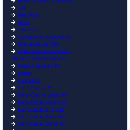
Netwin Codice Promo 68
new
New Post
News
news-top
ng customer experience
Onabet Baixar 998
Online Casinos Canada-
ONLINECASINOCANADA
Pagbet Apostas 18
pages
Parimatch
Party Casino 511
Party Casino Login 46
Party Poker Casino 49
Partycasino App 708
Partycasino Bono 892
Partycasino Entrar 94