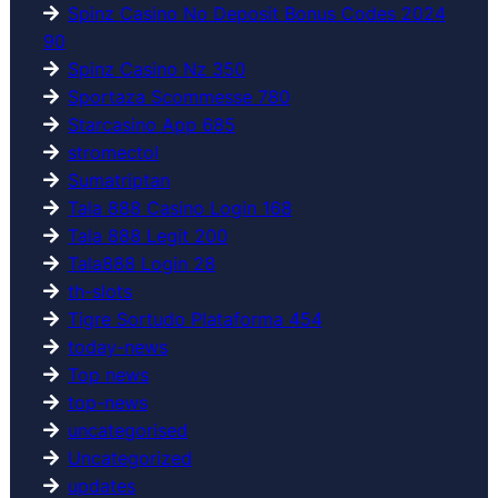
Spinz Casino No Deposit Bonus Codes 2024
90
Spinz Casino Nz 350
Sportaza Scommesse 780
Starcasino App 685
stromectol
Sumatriptan
Tala 888 Casino Login 168
Tala 888 Legit 200
Tala888 Login 28
th-slots
Tigre Sortudo Plataforma 454
today-news
Top news
top-news
uncategorised
Uncategorized
updates