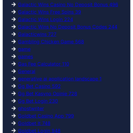
Galactic Wins Casino No Deposit Bonus 496
Galactic Wins Free Spins 39
Galactic Wins Login 224
Galactic Wins No Deposit Bonus Codes 244
Galacticwins 727
Gambling Chicken Game 568
game
games
Gas Fee Calculator 110
General
generative ai application landscape 1
Gg Bet Casino 592
Gg Bet Kasyno Opinie 728
Gg Bet Login 230
ghostwriter
Goldbet Casino App 799
Goldbet It 748
Goldbet Login 948