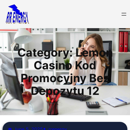
Skip
to
content
Category:
Lemon
Casino Kod
Promocyjny Bez
Depozytu 12
June 5, 2025
rrenergy