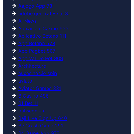
Aajogo App 73
adobe generative ai 3
AI News
Alexander Casino 655
Aplicativo Betano 111
App Betano 528
App Pagbet 507
App Vai De Bet 809
Architecture
aucasinos.io spin
aviator
Aviator Games 331
B Casino 496
B1 Bet 11
bahsegel++
Baji Live Sign Up 640
Bc Crash Game 291
Bc Game App 978