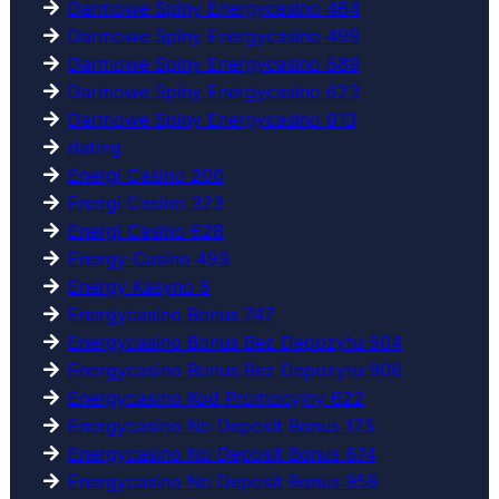
Darmowe Spiny Energycasino 464
Darmowe Spiny Energycasino 499
Darmowe Spiny Energycasino 589
Darmowe Spiny Energycasino 623
Darmowe Spiny Energycasino 913
dating
Energi Casino 200
Energi Casino 323
Energi Casino 628
Energy Casino 493
Energy Kasyno 5
Energycasino Bonus 747
Energycasino Bonus Bez Depozytu 504
Energycasino Bonus Bez Depozytu 906
Energycasino Kod Promocyjny 622
Energycasino No Deposit Bonus 173
Energycasino No Deposit Bonus 674
Energycasino No Deposit Bonus 958