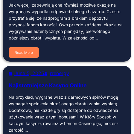
Jak więcej, zapewniają one również możliwe okazje na
wygraną w wypadku odpowiedzialnego hazardu. Często
przytrafia się, że nadprogram z brakiem depozytu
przynosi fanom korzyści. Owo przede każdemu okazja na
wygrywanie autentycznych pieniędzy, pierwotnego
późniejszy obrót i wypłata. W zależności od…
Read More
June 5, 2025
rrenergy
Najistotniejsze Kasyno Online
Na przykład, wygrane wraz z darmowych spinów mogą
wymagać spełnienia określonego obrotu zanim wypłatą.
Dodatkowo, nie każde gry są dostępne do odwiedzenia
użytkowania wraz z tymi bonusami. W Który Sposób w
każdym kasynie, również w Lemon Casino pięć, możesz
zarobić.…