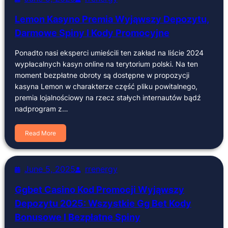
Lemon Kasyno Premia Wyjąwszy Depozytu,
Darmowe Spiny I Kody Promocyjne
Ponadto nasi eksperci umieścili ten zakład na liście 2024
wypłacalnych kasyn online na terytorium polski. Na ten
moment bezpłatne obroty są dostępne w propozycji
kasyna Lemon w charakterze część pliku powitalnego,
premia lojalnościowy na rzecz stałych internautów bądź
nadprogram z…
Read More
June 5, 2025
rrenergy
Ggbet Casino Kod Promocji Wyjąwszy
Depozytu 2025: Wszystkie Gg Bet Kody
Bonusowe I Bezpłatne Spiny