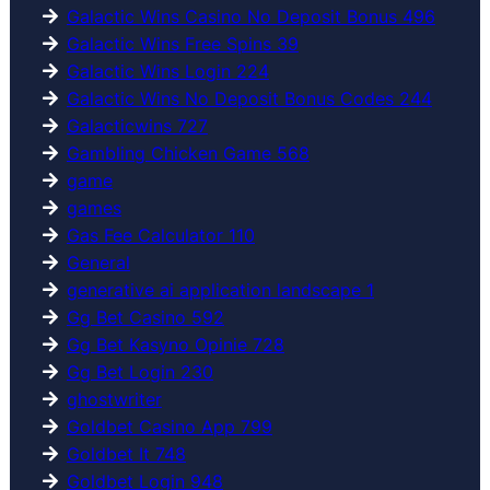
Galactic Wins Casino No Deposit Bonus 496
Galactic Wins Free Spins 39
Galactic Wins Login 224
Galactic Wins No Deposit Bonus Codes 244
Galacticwins 727
Gambling Chicken Game 568
game
games
Gas Fee Calculator 110
General
generative ai application landscape 1
Gg Bet Casino 592
Gg Bet Kasyno Opinie 728
Gg Bet Login 230
ghostwriter
Goldbet Casino App 799
Goldbet It 748
Goldbet Login 948