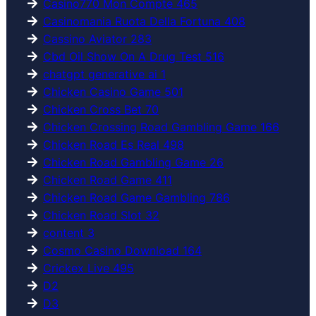
Casino770 Mon Compte 465
Casinomania Ruota Della Fortuna 408
Cassino Aviator 283
Cbd Oil Show On A Drug Test 516
chatgpt generative ai 1
Chicken Casino Game 501
Chicken Cross Bet 70
Chicken Crossing Road Gambling Game 166
Chicken Road Es Real 498
Chicken Road Gambling Game 26
Chicken Road Game 411
Chicken Road Game Gambling 786
Chicken Road Slot 32
content 3
Cosmo Casino Download 164
Crickex Live 495
D2
D3