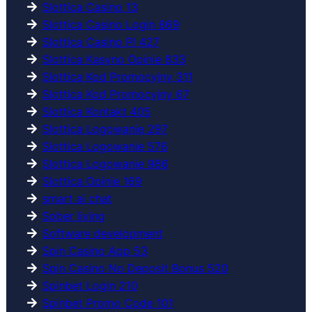
Slottica Casino 13
Slottica Casino Login 869
Slottica Casino Pl 427
Slottica Kasyno Opinie 833
Slottica Kod Promocyjny 311
Slottica Kod Promocyjny 67
Slottica Kontakt 405
Slottica Logowanie 297
Slottica Logowanie 576
Slottica Logowanie 966
Slottica Opinie 169
smart ai chat
Sober living
Software development
Spin Casino App 53
Spin Casino No Deposit Bonus 520
Spinbet Login 210
Spinbet Promo Code 101