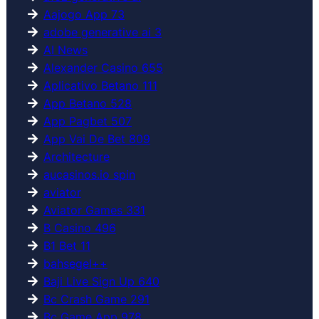
Aajogo App 73
adobe generative ai 3
AI News
Alexander Casino 655
Aplicativo Betano 111
App Betano 528
App Pagbet 507
App Vai De Bet 809
Architecture
aucasinos.io spin
aviator
Aviator Games 331
B Casino 496
B1 Bet 11
bahsegel++
Baji Live Sign Up 640
Bc Crash Game 291
Bc Game App 978