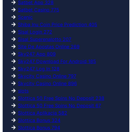
Satbet App 328
Satbet Casino 775
Scenic
Shiba Inu Coin Price Prediction 405
Sisal Login 272
Sisal Superenalotto 207
Site De Apostas Online 269
Sky247 App 809
Sky247 Download For Android 185
Sky247 Log In 128
Skycity Casino Online 797
Skycity Casino Online 896
slots
Slottica 50 Free Spins No Deposit 238
Slottica 50 Free Spins No Deposit 67
Slottica Aplikacja 582
Slottica Bonus 324
Slottica Bonus 794