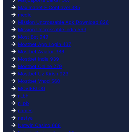
Marjosports Baixar 307
Maximabet E Confiavel 385
medic
Mission Uncrossable Apk Download 826
Mission Uncrossable India 563
Most Bet 949
Mostbet App Login 437
Mostbet Aviator 386
Mostbet India 939
Mostbet Online 279
Mostbet Uz Kirish 923
Mostbet Vhod 560
MOVIEBLOG
n_bh
n_pb
names
nastya
Netwin Casino 668