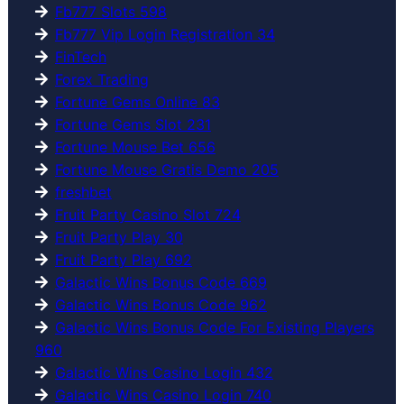
Fb777 Slots 598
Fb777 Vip Login Registration 34
FinTech
Forex Trading
Fortune Gems Online 83
Fortune Gems Slot 231
Fortune Mouse Bet 656
Fortune Mouse Gratis Demo 205
freshbet
Fruit Party Casino Slot 724
Fruit Party Play 30
Fruit Party Play 692
Galactic Wins Bonus Code 669
Galactic Wins Bonus Code 962
Galactic Wins Bonus Code For Existing Players
960
Galactic Wins Casino Login 432
Galactic Wins Casino Login 740