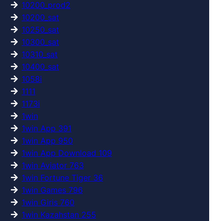
10200_prod2
10200_sat
10250_sat
10300_sat
10310_sat
10400_sat
1058i
1111
1173i
1win
1win App 391
1win App 950
1win App Download 109
1win Aviator 763
1win Fortune Tiger 36
1win Games 796
1win Giris 760
1win Kazahstan 255