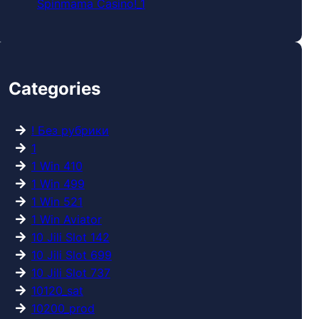
Spinmama Casino!_1
Categories
! Без рубрики
1
1 Win 410
1 Win 499
1 Win 521
1 Win Aviator
10 Jili Slot 142
10 Jili Slot 699
10 Jili Slot 737
10120_sat
10200_prod