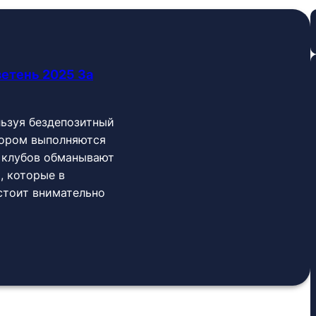
етень 2025 За
льзуя бездепозитный
отором выполняются
х клубов обманывают
, которые в
стоит внимательно