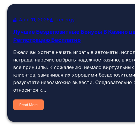
April 11, 2025
rrenergy
Лучшие Бездепозитные Бонусы В Казино цв
Регистрацию Бесплатно
Ежели вы хотите начать играть в автоматы, испо
награда, наречие выбрать надежное казино, в к
все принципы. К сожалению, немало виртуальны
клиентов, заманивая их хорошими бездепозитами
результате невозможно вывести. Следовательно 
относится к…
Read More