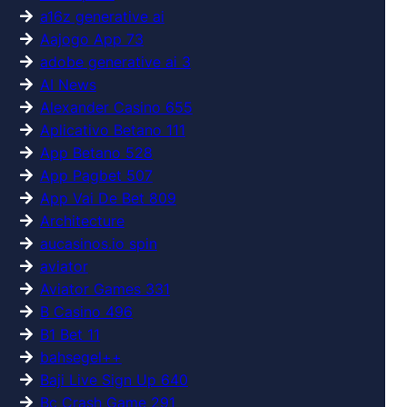
a16z generative ai
Aajogo App 73
adobe generative ai 3
AI News
Alexander Casino 655
Aplicativo Betano 111
App Betano 528
App Pagbet 507
App Vai De Bet 809
Architecture
aucasinos.io spin
aviator
Aviator Games 331
B Casino 496
B1 Bet 11
bahsegel++
Baji Live Sign Up 640
Bc Crash Game 291