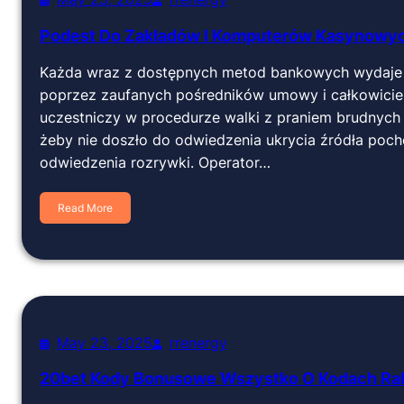
Podest Do Zakładów I Komputerów Kasynowy
Każda wraz z dostępnych metod bankowych wydaje 
poprzez zaufanych pośredników umowy i całkowicie
uczestniczy w procedurze walki z praniem brudnych 
żeby nie doszło do odwiedzenia ukrycia źródła poc
odwiedzenia rozrywki. Operator…
Read More
May 23, 2025
rrenergy
20bet Kody Bonusowe Wszystko O Kodach R