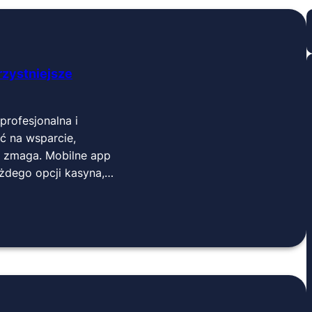
zystniejsze
rofesjonalna i
ć na wsparcie,
ę zmaga. Mobilne app
żdego opcji kasyna,…