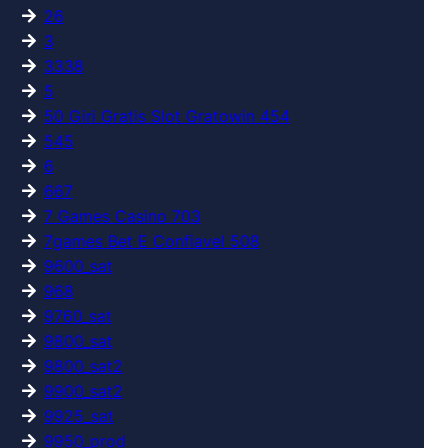
26
3
3338
5
50 Giri Gratis Slot Gratowin 454
545
6
667
7 Games Casino 703
7games Bet E Confiavel 508
9600_sat
968
9760_sat
9800_sat
9800_sat2
9900_sat2
9925_sat
9950_prod