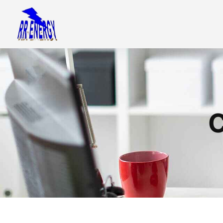
Skip
to
content
C