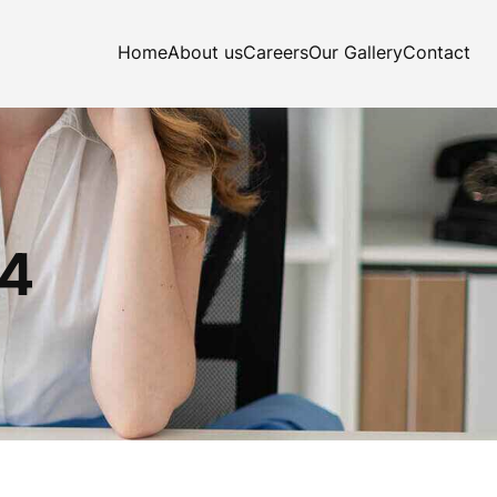
Home
About us
Careers
Our Gallery
Contact
24