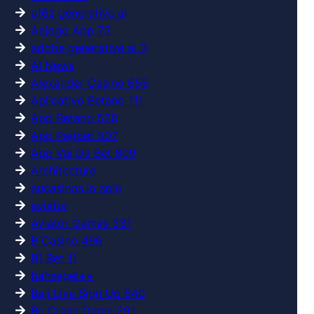
a16z generative ai
Aajogo App 73
adobe generative ai 3
AI News
Alexander Casino 655
Aplicativo Betano 111
App Betano 528
App Pagbet 507
App Vai De Bet 809
Architecture
aucasinos.io spin
aviator
Aviator Games 331
B Casino 496
B1 Bet 11
bahsegel++
Baji Live Sign Up 640
Bc Crash Game 291