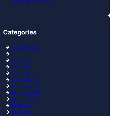
Spinmama Casino!_1
Categories
! Без рубрики
1
1 Win 410
1 Win 499
1 Win 521
1 Win Aviator
10 Jili Slot 142
10 Jili Slot 699
10 Jili Slot 737
10120_sat
10200_prod