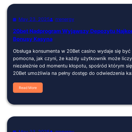
May 23, 2025
rrenergy
20bet Nadprogram Wyjąwszy Depozytu Najkor
Bonusy Kasyna
Obsługa konsumenta w 20Bet casino wydaje się być p
pomocna, jak czyni, że każdy użytkownik może liczy
niezależnie od momentu kłopotu, spośród którym si
20Bet umożliwia na pełny dostęp do odwiedzenia ka
Read More
May 23, 2025
rrenergy