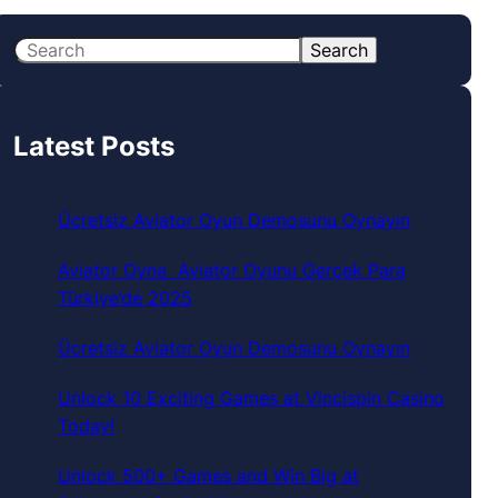
S
Search
e
a
r
Latest Posts
c
h
Ücretsiz Aviator Oyun Demosunu Oynayın
Aviator Oyna ️ Aviator Oyunu Gerçek Para
Türkiye’de 2025
Ücretsiz Aviator Oyun Demosunu Oynayın
Unlock 10 Exciting Games at Vincispin Casino
Today!
Unlock 500+ Games and Win Big at