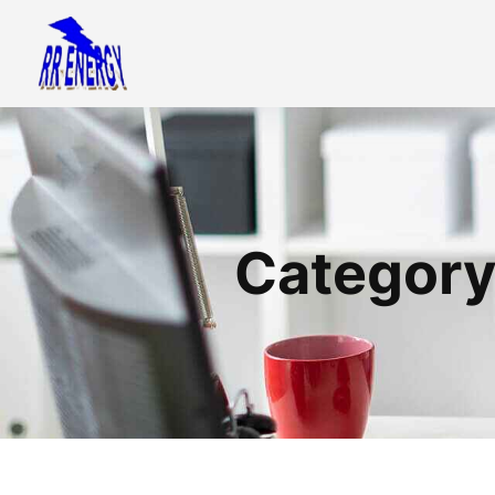
Skip
to
content
Category