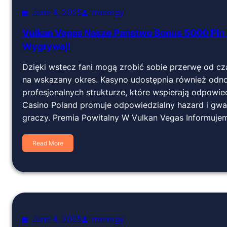
June 4, 2025
rrenergy
Vulkan Vegas Nasze Państwo Bonus 5000 Pln +
Wygrywaj!
Dzięki wstecz fani mogą zrobić sobie przerwę od c
na wskazany okres. Kasyno udostępnia również odno
profesjonalnych strukturze, które wspierają odpowie
Casino Poland promuje odpowiedzialny hazard i gwa
graczy. Premia Powitalny W Vulkan Vegas Informuje
Read More
June 4, 2025
rrenergy