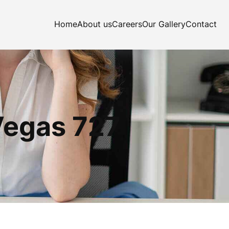
Home
About us
Careers
Our Gallery
Contact
Vegas 727