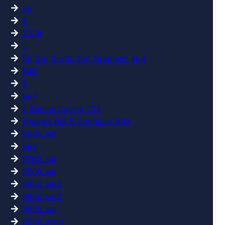
26
3
3338
5
50 Giri Gratis Slot Gratowin 454
545
6
667
7 Games Casino 703
7games Bet E Confiavel 508
9600_sat
968
9760_sat
9800_sat
9800_sat2
9900_sat2
9925_sat
9950_prod