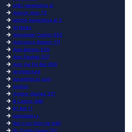
a16z generative ai
Aajogo App 73
adobe generative ai 3
AI News
Alexander Casino 655
Aplicativo Betano 111
App Betano 528
App Pagbet 507
App Vai De Bet 809
Architecture
aucasinos.io spin
aviator
Aviator Games 331
B Casino 496
B1 Bet 11
bahsegel++
Baji Live Sign Up 640
Bc Crash Game 291