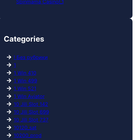
Spinmama Casino!_1
Categories
! Без рубрики
1
1 Win 410
1 Win 499
1 Win 521
1 Win Aviator
10 Jili Slot 142
10 Jili Slot 699
10 Jili Slot 737
10120_sat
10200_prod