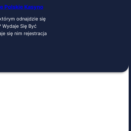
we Polskie Kasyno
 którym odnajdzie się
? Wydaje Się Być
e się nim rejestracja