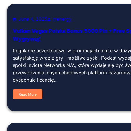
June 4, 2025
rrenergy
Vulkan Vegas Polska Bonus 5000 Pln + Free Sp
Wygrywaj!
Regularne uczestnictwo w promocjach może w duży
satysfakcję wraz z gry i możliwe zyski. Podest wydaj
spółki Invicta Networks N.V., która wydaje się być ś
przewodzenia innych chodliwych platform hazardowy
dysponuje licencję…
Read More