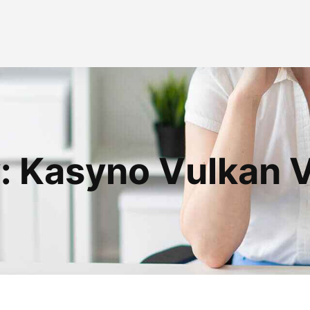
:
Kasyno Vulkan 