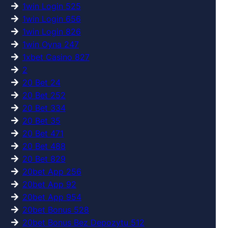
1win Login 525
1win Login 656
1win Login 826
1win Oyna 247
1xbet Casino 827
2
20 Bet 24
20 Bet 252
20 Bet 334
20 Bet 35
20 Bet 471
20 Bet 488
20 Bet 829
20bet App 256
20bet App 92
20bet App 954
20bet Bonus 528
20bet Bonus Bez Depozytu 512