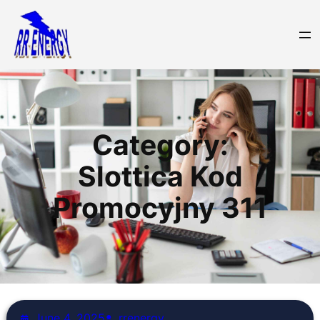
Skip
to
content
Category:
Slottica Kod
Promocyjny 311
June 4, 2025
rrenergy