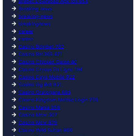
Brabet Download Apk Ios 654
Breaking news
breaking-news
breakingnews
career
casino
Casino Bdmbet 782
Casino Bet365 471
Casino Chicken Game 40
Casino Cresus En Ligne 194
Casino Days Mobile 922
Casino Gg Bet 951
Casino Gratogana 685
Casino Kingdom Mobile Login 756
Casino Mania 859
Casino Mcw 507
Casino Mcw 579
Casino Wild Sultan 966