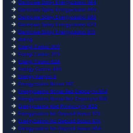
Darmowe Spiny Energycasino 464
Darmowe Spiny Energycasino 499
Darmowe Spiny Energycasino 589
Darmowe Spiny Energycasino 623
Darmowe Spiny Energycasino 913
dating
Energi Casino 200
Energi Casino 323
Energi Casino 628
Energy Casino 493
Energy Kasyno 5
Energycasino Bonus 747
Energycasino Bonus Bez Depozytu 504
Energycasino Bonus Bez Depozytu 906
Energycasino Kod Promocyjny 622
Energycasino No Deposit Bonus 173
Energycasino No Deposit Bonus 674
Energycasino No Deposit Bonus 958