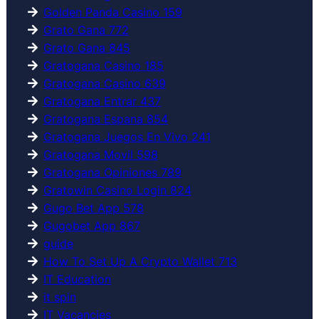
Golden Panda Casino 159
Grato Gana 772
Grato Gana 845
Gratogana Casino 185
Gratogana Casino 639
Gratogana Entrar 437
Gratogana Espana 854
Gratogana Juegos En Vivo 241
Gratogana Movil 598
Gratogana Opiniones 789
Gratowin Casino Login 824
Gugo Bet App 578
Gugobet App 867
guide
How To Set Up A Crypto Wallet 713
IT Education
it spin
IT Vacancies