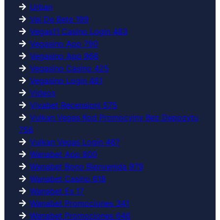
Urban
Vai De Bete 199
Vegas11 Casino Login 483
Vegasino App 790
Vegasino App 966
Vegasino Casino 425
Vegasino Login 461
Videos
Vivabet Recensioni 575
Vulkan Vegas Kod Promocyjny Bez Depozytu
756
Vulkan Vegas Login 487
Wanabet App 800
Wanabet Bono Bienvenida 979
Wanabet Casino 618
Wanabet Es 17
Wanabet Promociones 341
Wanabet Promociones 646