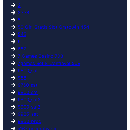
3
3338
5
50 Giri Gratis Slot Gratowin 454
545
6
667
7 Games Casino 703
7games Bet E Confiavel 508
9600_sat
968
9760_sat
9800_sat
9800_sat2
9900_sat2
9925_sat
9950_prod
a16z generative ai