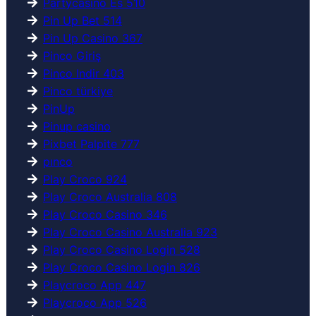
Partycasino Es 510
Pin Up Bet 514
Pin Up Casino 367
Pinco Giriş
Pinco Indir 403
Pinco türkiye
PinUp
Pinup casino
Pixbet Palpite 777
pınco
Play Croco 924
Play Croco Australia 808
Play Croco Casino 346
Play Croco Casino Australia 923
Play Croco Casino Login 528
Play Croco Casino Login 826
Playcroco App 447
Playcroco App 526