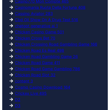
Casino770 Mon Compte 465
Casinomania Ruota Della Fortuna 408
Cassino Aviator 283
Cbd Oil Show On A Drug Test 516
chatgpt generative ai 1
Chicken Casino Game 501
Chicken Cross Bet 70
Chicken Crossing Road Gambling Game 166
Chicken Road Es Real 498
Chicken Road Gambling Game 26
Chicken Road Game 411
Chicken Road Game Gambling 786
Chicken Road Slot 32
content 3
Cosmo Casino Download 164
Crickex Live 495
D2
D3