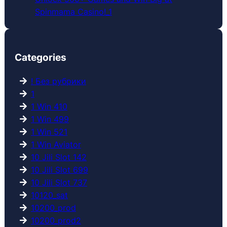
Spinmama Casino!_1
Categories
! Без рубрики
1
1 Win 410
1 Win 499
1 Win 521
1 Win Aviator
10 Jili Slot 142
10 Jili Slot 699
10 Jili Slot 737
10120_sat
10200_prod
10200_prod2