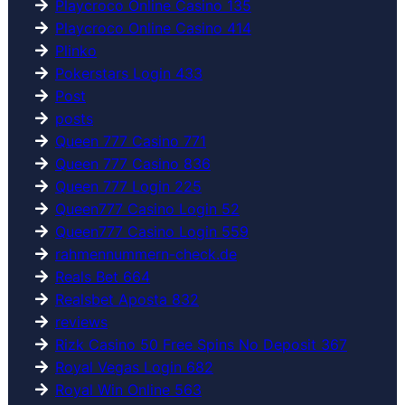
Playcroco Online Casino 135
Playcroco Online Casino 414
Plinko
Pokerstars Login 433
Post
posts
Queen 777 Casino 771
Queen 777 Casino 836
Queen 777 Login 225
Queen777 Casino Login 52
Queen777 Casino Login 559
rahmennummern-check.de
Reals Bet 664
Realsbet Aposta 832
reviews
Rizk Casino 50 Free Spins No Deposit 367
Royal Vegas Login 682
Royal Win Online 563