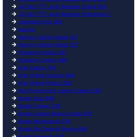
Jili Slot 777 Login Register Online 655
Jili Slot 777 Login Register Philippines 7
Jokerbet Giris 380
Kasyno
Kasyno Vulkan Vegas 107
Kasyno Vulkan Vegas 727
Kingdom Casino 241
Kingdom Casino 494
Kiwi Casino 754
Kiwi Online Casinos 964
Kiwi Online Pokies 266
Kod Promocyjny Lemon Casino 595
Kudos App 396
Kudos Casino 330
Kudos Casino Bonus Codes 267
Kudos Motorsport 619
Kudos No Deposit Bonus 498
Kudos Rewards 446