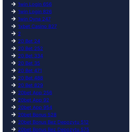
1win Login 656
1win Login 826
1win Oyna 247
1xbet Casino 827
2
20 Bet 24
20 Bet 252
20 Bet 334
20 Bet 35
20 Bet 471
20 Bet 488
20 Bet 829
20bet App 256
20bet App 92
20bet App 954
20bet Bonus 528
20bet Bonus Bez Depozytu 512
20bet Bonus Bez Depozytu 575