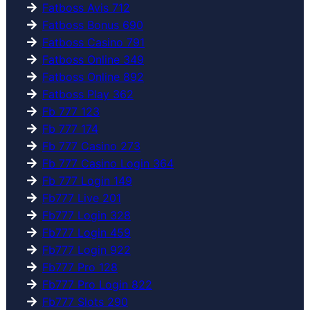
Fatboss Avis 712
Fatboss Bonus 690
Fatboss Casino 791
Fatboss Online 349
Fatboss Online 892
Fatboss Play 362
Fb 777 123
Fb 777 174
Fb 777 Casino 273
Fb 777 Casino Login 364
Fb 777 Login 149
Fb777 Live 201
Fb777 Login 328
Fb777 Login 459
Fb777 Login 922
Fb777 Pro 128
Fb777 Pro Login 822
Fb777 Slots 290