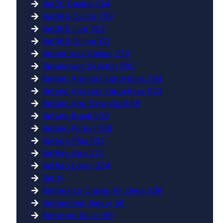
Bet20 Casino 584
Bet365 Calcio 753
Bet365 Live 325
Bet365 Online 131
Betandreas Casino 779
Betandreas Skachat 995
Betano Apostas Esportivas 284
Betano Apostas Esportivas 523
Betano App Download 88
Betano Brasil 539
Betano Pariuri 788
Betboo Plus 632
Betflag App 213
Betflag Login 364
Betify
Betmexico Casino En Linea 308
Betnacional Baixar 86
Betonred Italia 156