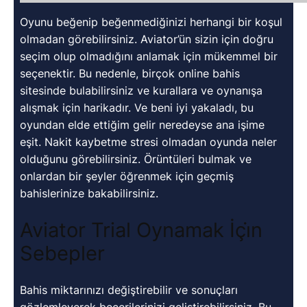
Oyunu beğenip beğenmediğinizi herhangi bir koşul
olmadan görebilirsiniz. Aviator’ün sizin için doğru
seçim olup olmadığını anlamak için mükemmel bir
seçenektir. Bu nedenle, birçok online bahis
sitesinde bulabilirsiniz ve kurallara ve oynanışa
alışmak için harikadır. Ve beni iyi yakaladı, bu
oyundan elde ettiğim gelir neredeyse ana işime
eşit. Nakit kaybetme stresi olmadan oyunda neler
olduğunu görebilirsiniz. Örüntüleri bulmak ve
onlardan bir şeyler öğrenmek için geçmiş
bahislerinize bakabilirsiniz.
Aviator Trial Oynamak İçi̇n
Sebepler
Bahis miktarınızı değiştirebilir ve sonuçları
gözlemleyerek becerilerinizi geliştirebilirsiniz. Bu