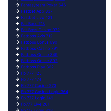
Fantasyteam Poker 646
Fastbet App 337
Fastbet Live 421
Fat Boss 718
Fat Boss Casino 972
Fatboss Avis 712
Fatboss Bonus 690
Fatboss Casino 791
Fatboss Online 349
Fatboss Online 892
Fatboss Play 362
Fb 777 123
Fb 777 174
Fb 777 Casino 273
Fb 777 Casino Login 364
Fb 777 Login 149
Fb777 Live 201
Fb777 Login 328