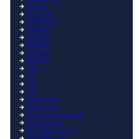
10120_sat
10200_prod
10200_prod2
10200_sat
10250_sat
10300_sat
10310_sat
10400_sat
1058i
1111
1173i
1win
1win App 391
1win App 950
1win App Download 109
1win Aviator 763
1win Fortune Tiger 36
1win Games 796