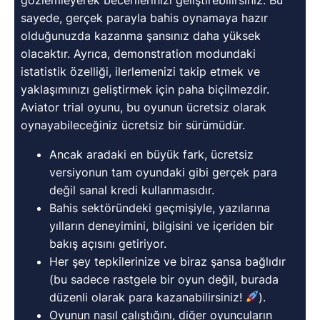
sayede, gerçek parayla bahis oynamaya hazır
olduğunuzda kazanma şansınız daha yüksek
olacaktır. Ayrıca, demonstration modundaki
istatistik özelliği, ilerlemenizi takip etmek ve
yaklaşımınızı geliştirmek için paha biçilmezdir.
Aviator trial oyunu, bu oyunun ücretsiz olarak
oynayabileceğiniz ücretsiz bir sürümüdür.
Ancak aradaki en büyük fark, ücretsiz
versiyonun tam oyundaki gibi gerçek para
değil sanal kredi kullanmasıdır.
Bahis sektöründeki geçmişiyle, yazılarına
yılların deneyimini, bilgisini ve içeriden bir
bakış açısını getiriyor.
Her şey tepkilerinize ve biraz şansa bağlıdır
(bu sadece rastgele bir oyun değil, burada
düzenli olarak para kazanabilirsiniz!
).
Oyunun nasıl çalıştığını, diğer oyuncuların