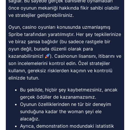
sağlar. Bu sayede gerçek bahislerle oynamadan
önce oyunun mekaniği hakkında fikir sahibi olabilir
ve stratejiler geliştirebilirsiniz.
Oyun, casino oyunları konusunda uzmanlaşmış
Spribe tarafından yaratılmıştır. Her şey tepkilerinize
ve biraz şansa bağlıdır (bu sadece rastgele bir
oyun değil, burada düzenli olarak para
kazanabilirsiniz!
). Casinonun lisansını, itibarını ve
son incelemelerini kontrol edin. Özel stratejiler
kullanın, gereksiz risklerden kaçının ve kontrolü
elinizde tutun.
Bu şekilde, hiçbir şey kaybetmezsiniz, ancak
gerçek ödüller de kazanamazsınız.
Oyunun özelliklerinden ne tür bir deneyim
sunduğuna kadar the woman şeyi ele
alacağız.
Ayrıca, demonstration modundaki istatistik