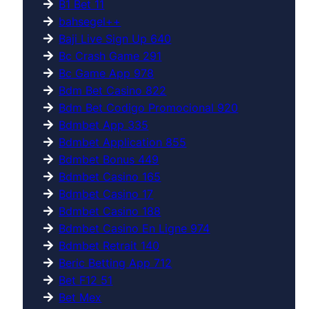
B1 Bet 11
bahsegel++
Baji Live Sign Up 640
Bc Crash Game 291
Bc Game App 978
Bdm Bet Casino 822
Bdm Bet Codigo Promocional 920
Bdmbet App 335
Bdmbet Application 855
Bdmbet Bonus 449
Bdmbet Casino 165
Bdmbet Casino 17
Bdmbet Casino 188
Bdmbet Casino En Ligne 974
Bdmbet Retrait 140
Beric Betting App 712
Bet F12 51
Bet Mex