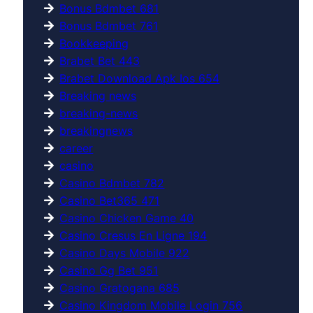
Bonus Bdmbet 681
Bonus Bdmbet 761
Bookkeeping
Brabet Bet 443
Brabet Download Apk Ios 654
Breaking news
breaking-news
breakingnews
career
casino
Casino Bdmbet 782
Casino Bet365 471
Casino Chicken Game 40
Casino Cresus En Ligne 194
Casino Days Mobile 922
Casino Gg Bet 951
Casino Gratogana 685
Casino Kingdom Mobile Login 756