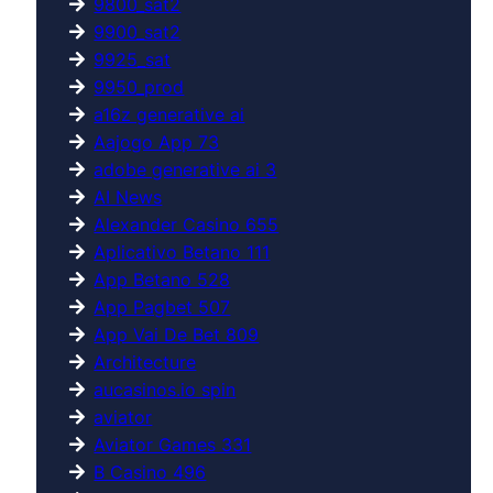
9800_sat2
9900_sat2
9925_sat
9950_prod
a16z generative ai
Aajogo App 73
adobe generative ai 3
AI News
Alexander Casino 655
Aplicativo Betano 111
App Betano 528
App Pagbet 507
App Vai De Bet 809
Architecture
aucasinos.io spin
aviator
Aviator Games 331
B Casino 496