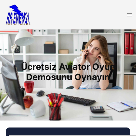
Skip
to
content
Ücretsiz Aviator Oyun
Demosunu Oynayın