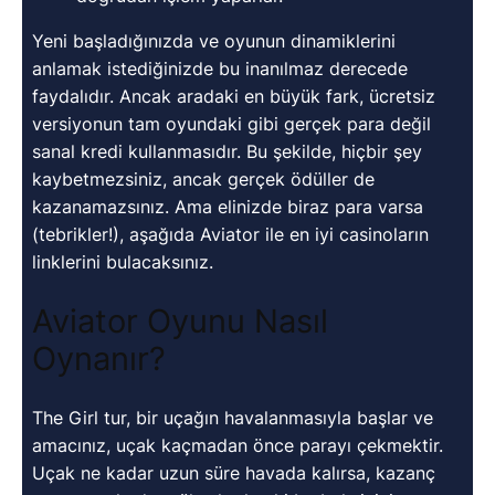
Yeni başladığınızda ve oyunun dinamiklerini
anlamak istediğinizde bu inanılmaz derecede
faydalıdır. Ancak aradaki en büyük fark, ücretsiz
versiyonun tam oyundaki gibi gerçek para değil
sanal kredi kullanmasıdır. Bu şekilde, hiçbir şey
kaybetmezsiniz, ancak gerçek ödüller de
kazanamazsınız. Ama elinizde biraz para varsa
(tebrikler!), aşağıda Aviator ile en iyi casinoların
linklerini bulacaksınız.
Aviator Oyunu Nasıl
Oynanır?
The Girl tur, bir uçağın havalanmasıyla başlar ve
amacınız, uçak kaçmadan önce parayı çekmektir.
Uçak ne kadar uzun süre havada kalırsa, kazanç