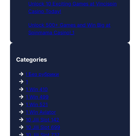
Unlock 10 Exciting Games at Vincispin
Casino Today!
Unlock 500+ Games and Win Big at
Spinmama Casino!_1
Categories
! Без рубрики
1
1 Win 410
1 Win 499
1 Win 521
1 Win Aviator
10 Jili Slot 142
10 Jili Slot 699
10 Jili Slot 737