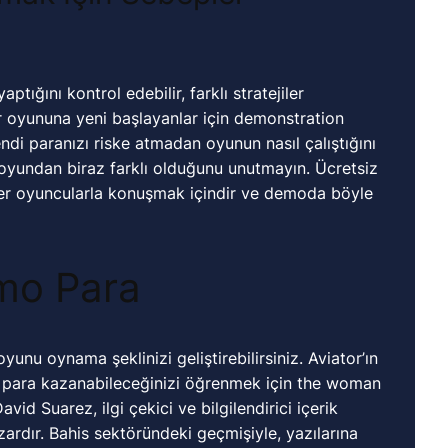
ptığını kontrol edebilir, farklı stratejiler
or oyununa yeni başlayanlar için demonstration
ndi paranızı riske atmadan oyunun nasıl çalıştığını
 oyundan biraz farklı olduğunu unutmayın. Ücretsiz
er oyuncularla konuşmak içindir ve demoda böyle
mo Para
yunu oynama şeklinizi geliştirebilirsiniz. Aviator’ın
ıl para kazanabileceğinizi öğrenmek için the woman
vid Suarez, ilgi çekici ve bilgilendirici içerik
ardır. Bahis sektöründeki geçmişiyle, yazılarına