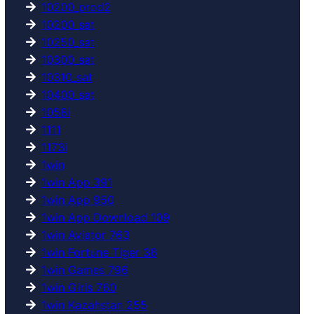
10200_prod2
10200_sat
10250_sat
10300_sat
10310_sat
10400_sat
1058i
1111
1173i
1win
1win App 391
1win App 950
1win App Download 109
1win Aviator 763
1win Fortune Tiger 36
1win Games 796
1win Giris 760
1win Kazahstan 255