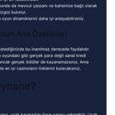
dunda da mevcut çarpanı ve bahsinize bağlı olarak
zgisi bulunur.
oyun dinamiklerini daha iyi anlayabilirsiniz.
n Ana Özelli̇kleri̇
stediğinizde bu inanılmaz derecede faydalıdır.
 oyundaki gibi gerçek para değil sanal kredi
, ancak gerçek ödüller de kazanamazsınız. Ama
le en iyi casinoların linklerini bulacaksınız.
Oynanır?
acınız, uçak kaçmadan önce parayı çekmektir. Uçak