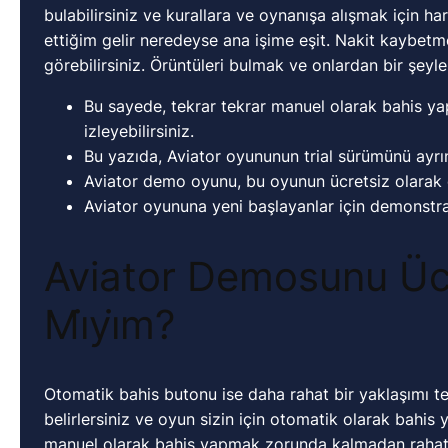
bulabilirsiniz ve kurallara ve oynanışa alışmak için h
ettiğim gelir neredeyse ana işime eşit. Nakit kaybet
görebilirsiniz. Örüntüleri bulmak ve onlardan bir şeyl
Bu sayede, tekrar tekrar manuel olarak bahis y
izleyebilirsiniz.
Bu yazıda, Aviator oyununun trial sürümünü ayrın
Aviator demo oyunu, bu oyunun ücretsiz olarak 
Aviator oyununa yeni başlayanlar için demonstrat
Aviator Demosunu Ücret
Mi̇yi̇m?
Otomatik bahis butonu ise daha rahat bir yaklaşımı ter
belirlersiniz ve oyun sizin için otomatik olarak bahi
manuel olarak bahis yapmak zorunda kalmadan rahatlay