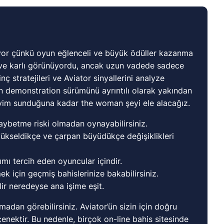
or çünkü oyun eğlenceli ve büyük ödüller kazanma
ç ve karlı görünüyordu, ancak uzun vadede sadece
 stratejileri ve Aviator sinyallerini analyze
n demonstration sürümünü ayrıntılı olarak yakından
eyim sunduğuna kadar the woman şeyi ele alacağız.
aybetme riski olmadan oynayabilirsiniz.
yükseldikçe ve çarpan büyüdükçe değişiklikleri
mı tercih eden oyuncular içindir.
k için geçmiş bahislerinize bakabilirsiniz.
ir neredeyse ana işime eşit.
dan görebilirsiniz. Aviator’ün sizin için doğru
nektir. Bu nedenle, birçok on-line bahis sitesinde