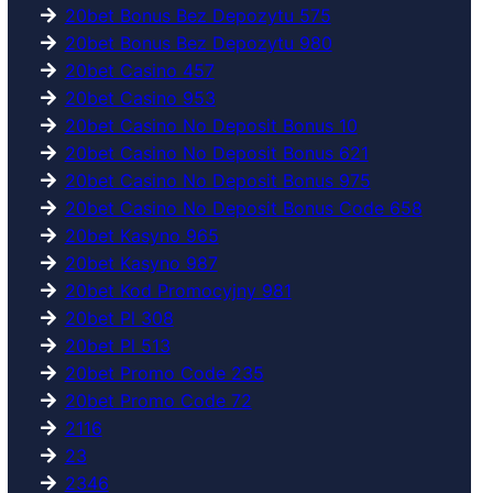
20bet Bonus Bez Depozytu 575
20bet Bonus Bez Depozytu 980
20bet Casino 457
20bet Casino 953
20bet Casino No Deposit Bonus 10
20bet Casino No Deposit Bonus 621
20bet Casino No Deposit Bonus 975
20bet Casino No Deposit Bonus Code 658
20bet Kasyno 965
20bet Kasyno 987
20bet Kod Promocyjny 981
20bet Pl 308
20bet Pl 513
20bet Promo Code 235
20bet Promo Code 72
2116
23
2346