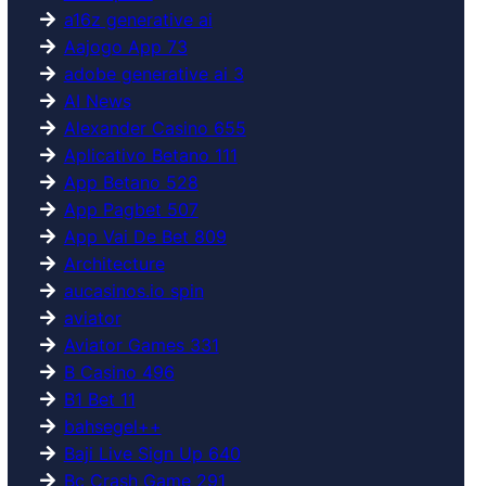
a16z generative ai
Aajogo App 73
adobe generative ai 3
AI News
Alexander Casino 655
Aplicativo Betano 111
App Betano 528
App Pagbet 507
App Vai De Bet 809
Architecture
aucasinos.io spin
aviator
Aviator Games 331
B Casino 496
B1 Bet 11
bahsegel++
Baji Live Sign Up 640
Bc Crash Game 291