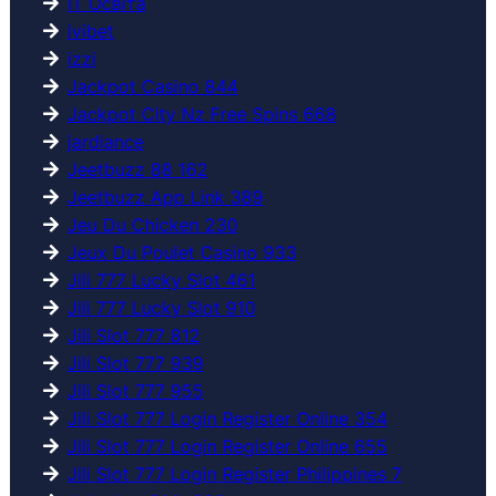
IT Освіта
ivibet
izzi
Jackpot Casino 844
Jackpot City Nz Free Spins 668
jardiance
Jeetbuzz 88 162
Jeetbuzz App Link 389
Jeu Du Chicken 230
Jeux Du Poulet Casino 933
Jili 777 Lucky Slot 461
Jili 777 Lucky Slot 910
Jili Slot 777 812
Jili Slot 777 939
Jili Slot 777 955
Jili Slot 777 Login Register Online 354
Jili Slot 777 Login Register Online 655
Jili Slot 777 Login Register Philippines 7