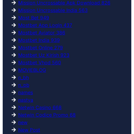
Mission Uncrossable Apk Download 826
Mission Uncrossable India 563
Most Bet 949
Mostbet App Login 437
Mostbet Aviator 386
Mostbet India 939
Mostbet Online 279
Mostbet Uz Kirish 923
Mostbet Vhod 560
MOVIEBLOG
n_bh
n_pb
names
nastya
Netwin Casino 668
Netwin Codice Promo 68
new
New Post