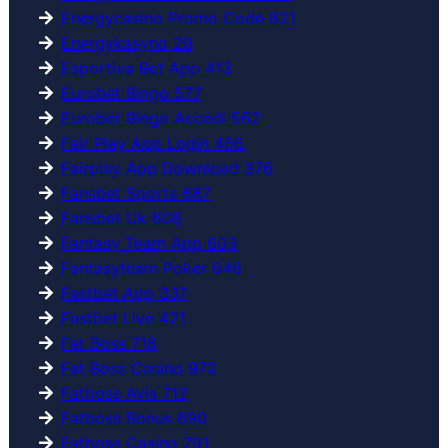
Energycasino Promo Code 621
Energykasyno 29
Esportiva Bet App 413
Eurobet Bingo 577
Eurobet Bingo Accedi 562
Fair Play App Login 466
Fairplay App Download 376
Fansbet Sports 687
Fansbet Uk 608
Fantasy Team App 603
Fantasyteam Poker 646
Fastbet App 337
Fastbet Live 421
Fat Boss 718
Fat Boss Casino 972
Fatboss Avis 712
Fatboss Bonus 690
Fatboss Casino 791