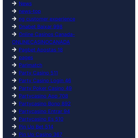
News
news-top
ng customer experience
Onabet Baixar 998
Online Casinos Canada-
ONLINECASINOCANADA
Pagbet Apostas 18
pages
Parimatch
Party Casino 511
Party Casino Login 46
Party Poker Casino 49
Partycasino App 708
Partycasino Bono 892
Partycasino Entrar 94
Partycasino Es 510
Pin Up Bet 514
Pin Up Casino 367