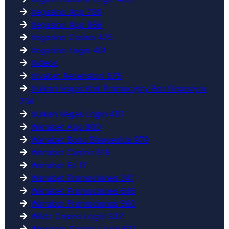
Vegasino App 790
Vegasino App 966
Vegasino Casino 425
Vegasino Login 461
Videos
Vivabet Recensioni 575
Vulkan Vegas Kod Promocyjny Bez Depozytu
756
Vulkan Vegas Login 487
Wanabet App 800
Wanabet Bono Bienvenida 979
Wanabet Casino 618
Wanabet Es 17
Wanabet Promociones 341
Wanabet Promociones 646
Wanabet Promociones 960
Wildz Casino Login 332