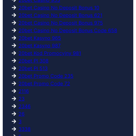
20bet Casino 953
20bet Casino No Deposit Bonus 10
20bet Casino No Deposit Bonus 621
20bet Casino No Deposit Bonus 975
20bet Casino No Deposit Bonus Code 658
20bet Kasyno 965
20bet Kasyno 987
20bet Kod Promocyjny 981
20bet Pl 308
20bet Pl 513
20bet Promo Code 235
20bet Promo Code 72
2116
23
2346
26
3
3338