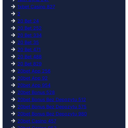
1xbet Casino 827
2
20 Bet 24
20 Bet 252
20 Bet 334
20 Bet 35
20 Bet 471
20 Bet 488
20 Bet 829
20bet App 256
20bet App 92
20bet App 954
20bet Bonus 528
20bet Bonus Bez Depozytu 512
20bet Bonus Bez Depozytu 575
20bet Bonus Bez Depozytu 980
20bet Casino 457