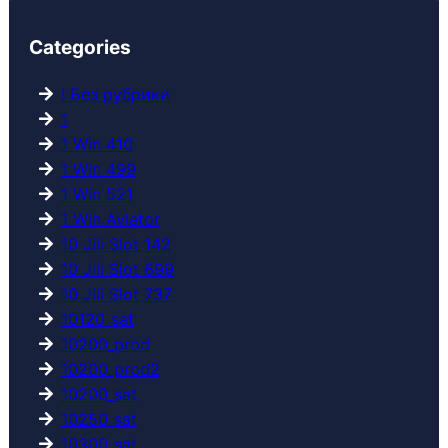
Categories
! Без рубрики
1
1 Win 410
1 Win 499
1 Win 521
1 Win Aviator
10 Jili Slot 142
10 Jili Slot 699
10 Jili Slot 737
10120_sat
10200_prod
10200_prod2
10200_sat
10250_sat
10300_sat