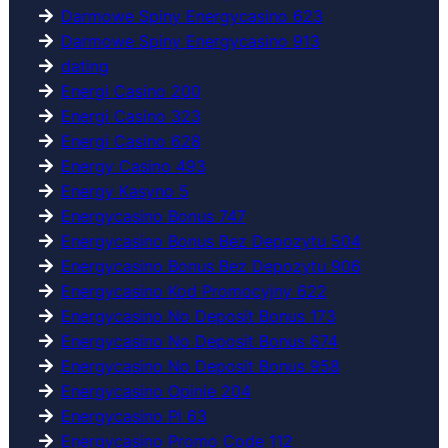
Darmowe Spiny Energycasino 623
Darmowe Spiny Energycasino 913
dating
Energi Casino 200
Energi Casino 323
Energi Casino 628
Energy Casino 493
Energy Kasyno 5
Energycasino Bonus 747
Energycasino Bonus Bez Depozytu 504
Energycasino Bonus Bez Depozytu 906
Energycasino Kod Promocyjny 622
Energycasino No Deposit Bonus 173
Energycasino No Deposit Bonus 674
Energycasino No Deposit Bonus 958
Energycasino Opinie 204
Energycasino Pl 63
Energycasino Promo Code 112