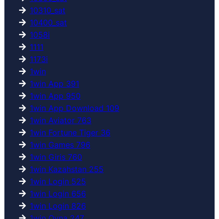
10310_sat
10400_sat
1058i
1111
1173i
1win
1win App 391
1win App 950
1win App Download 109
1win Aviator 763
1win Fortune Tiger 36
1win Games 796
1win Giris 760
1win Kazahstan 255
1win Login 525
1win Login 656
1win Login 826
1win Oyna 247