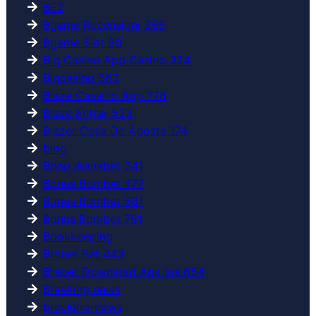
BEZ
Bgame Recensioni 386
Bgame Slot 80
Big Casino App Casino 324
Bigcasino 663
Blaze Cassino App 778
Blaze Entrar 523
Blazer Casa De Aposta 174
blog
Bono Wanabet 641
Bonus Bdmbet 477
Bonus Bdmbet 681
Bonus Bdmbet 761
Bookkeeping
Brabet Bet 443
Brabet Download Apk Ios 654
Breaking news
breaking-news