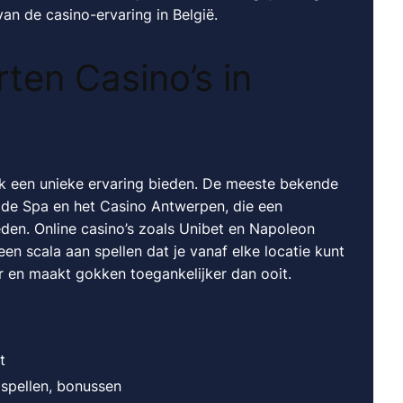
an de casino-ervaring in België.
ten Casino’s in
 elk een unieke ervaring bieden. De meeste bekende
no de Spa en het Casino Antwerpen, die een
den. Online casino’s zoals Unibet en Napoleon
n scala aan spellen dat je vanaf elke locatie kunt
ler en maakt gokken toegankelijker dan ooit.
t
 spellen, bonussen