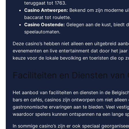
teruggaat tot 1763.
Casino Antwerpen:
Bekend om zijn moderne uits
baccarat tot roulette.
Casino Oostende:
Gelegen aan de kust, biedt di
speelautomaten.
Deze casino’s hebben niet alleen een uitgebreid aanb
evenementen en live entertainment dat door het jaar 
keuze voor de lokale bevolking en toeristen die op z
Faciliteiten en Diensten van
Het aanbod van faciliteiten en diensten in de Belgische
bars en cafés, casinos zijn ontworpen om niet allee
gastronomische ervaringen aan te bieden. Veel vestig
waardoor spelers kunnen ontspannen na een lange sp
In sommige casino’s zijn er ook speciaal georganise