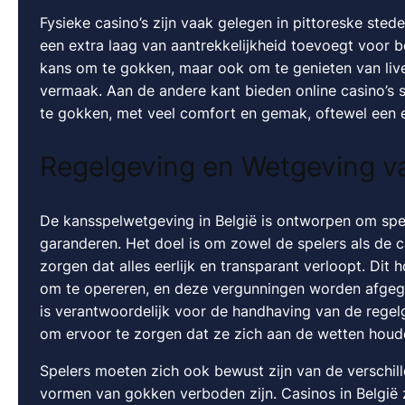
Fysieke casino’s zijn vaak gelegen in pittoreske stede
een extra laag van aantrekkelijkheid toevoegt voor b
kans om te gokken, maar ook om te genieten van liv
vermaak. Aan de andere kant bieden online casino’s 
te gokken, met veel comfort en gemak, oftewel een 
Regelgeving en Wetgeving v
De kansspelwetgeving in België is ontworpen om spe
garanderen. Het doel is om zowel de spelers als de c
zorgen dat alles eerlijk en transparant verloopt. Dit
om te opereren, en deze vergunningen worden afge
is verantwoordelijk voor de handhaving van de regel
om ervoor te zorgen dat ze zich aan de wetten houd
Spelers moeten zich ook bewust zijn van de verschill
vormen van gokken verboden zijn. Casinos in België 