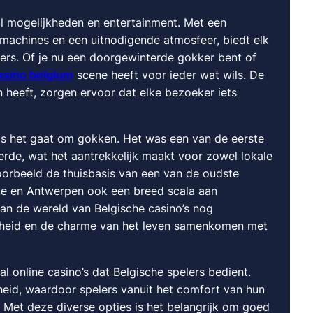
ol mogelijkheden en entertainment. Met een
tmachines en een uitnodigende atmosfeer, biedt elk
lers. Of je nu een doorgewinterde gokker bent of
asino belgium
scene heeft voor ieder wat wils. De
en heeft, zorgen ervoor dat elke bezoeker iets
als het gaat om gokken. Het was een van de eerste
erde, wat het aantrekkelijk maakt voor zowel lokale
voorbeeld de thuisbasis van een van de oudste
ugge en Antwerpen ook een breed scala aan
an de wereld van Belgische casino’s nog
ijkheid en de charme van het leven samenkomen met
l online casino’s dat Belgische spelers bedient.
eid, waardoor spelers vanuit het comfort van hun
. Met deze diverse opties is het belangrijk om goed