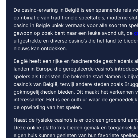
De casino-ervaring in België is een spannende reis v
combinatie van traditionele speeltafels, moderne slo
casino in België uniek vermaak voor alle soorten spe
gewoon op zoek bent naar een leuke avond uit, de
c
uitgestrekte en diverse casino’s die het land te bied
nieuws kan ontdekken.
België heeft een rijke en fascinerende geschiedenis 
landen in Europa die gereguleerde casino’s introduce
spelers als toeristen. De bekende stad Namen is bij
casino’s van België, terwijl andere steden zoals Br
gokmogelijkheden bieden. Dit maakt het verkennen v
interessanter. Het is een cultuur waar de gemoedel
de opwinding van het spelen.
Naast de fysieke casino’s is er ook een groeiend aanta
Deze online platforms bieden gemak en toegankelijkh
eigen huis kunnen genieten van hun favoriete spellen