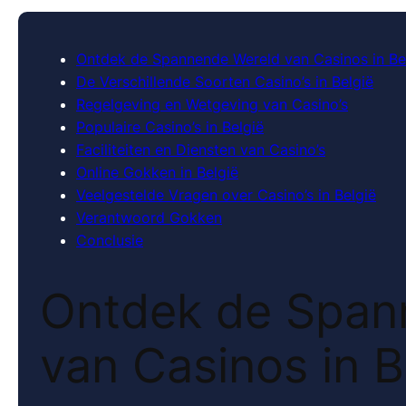
Ontdek de Spannende Wereld van Casinos in Bel
De Verschillende Soorten Casino’s in België
Regelgeving en Wetgeving van Casino’s
Populaire Casino’s in België
Faciliteiten en Diensten van Casino’s
Online Gokken in België
Veelgestelde Vragen over Casino’s in België
Verantwoord Gokken
Conclusie
Ontdek de Span
van Casinos in B