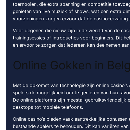
toernooien, die extra spanning en competitie toevo
genieten van live muziek of shows, wat een extra di
voorzieningen zorgen ervoor dat de casino-ervaring i
Voor degenen die nieuw zijn in de wereld van de casi
trainingsessies of introducties voor beginners. Dit 
en ervoor te zorgen dat iedereen kan deelnemen aan 
Online Gokken in Belg
Met de opkomst van technologie zijn online casino’s 
spelers de mogelijkheid om te genieten van hun favor
De online platforms zijn meestal gebruiksvriendelijk 
desktops tot mobiele telefoons.
Online casino’s bieden vaak aantrekkelijke bonussen
bestaande spelers te behouden. Dit kan variëren van 