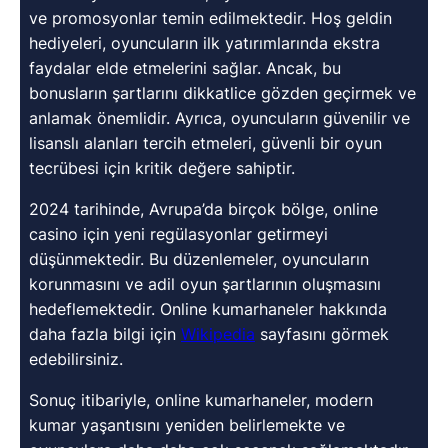
ve promosyonlar temin edilmektedir. Hoş geldin
hediyeleri, oyuncuların ilk yatırımlarında ekstra
faydalar elde etmelerini sağlar. Ancak, bu
bonusların şartlarını dikkatlice gözden geçirmek ve
anlamak önemlidir. Ayrıca, oyuncuların güvenilir ve
lisanslı alanları tercih etmeleri, güvenli bir oyun
tecrübesi için kritik değere sahiptir.
2024 tarihinde, Avrupa’da birçok bölge, online
casino için yeni regülasyonlar getirmeyi
düşünmektedir. Bu düzenlemeler, oyuncuların
korunmasını ve adil oyun şartlarının oluşmasını
hedeflemektedir. Online kumarhaneler hakkında
daha fazla bilgi için
Wikipedia
sayfasını görmek
edebilirsiniz.
Sonuç itibariyle, online kumarhaneler, modern
kumar yaşantısını yeniden belirlemekte ve