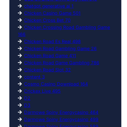
chatgpt generative ai 1
Chicken Casino Game 501
Chicken Cross Bet 70
Chicken Crossing Road Gambling Game
166
Chicken Road Es Real 498
Chicken Road Gambling Game 26
Chicken Road Game 411
Chicken Road Game Gambling 786
Chicken Road Slot 32
content 3
Cosmo Casino Download 164
Crickex Live 495
D2
D3
Darmowe Spiny Energycasino 464
Darmowe Spiny Energycasino 499
Darmowe Spiny Energycasino 589