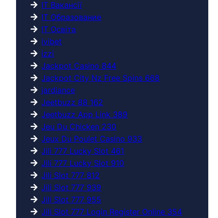
IT Вакансії
IT Образование
IT Освіта
ivibet
izzi
Jackpot Casino 844
Jackpot City Nz Free Spins 668
jardiance
Jeetbuzz 88 162
Jeetbuzz App Link 389
Jeu Du Chicken 230
Jeux Du Poulet Casino 933
Jili 777 Lucky Slot 461
Jili 777 Lucky Slot 910
Jili Slot 777 812
Jili Slot 777 939
Jili Slot 777 955
Jili Slot 777 Login Register Online 354