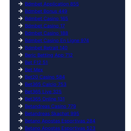
Bdmbet Application 855
Bdmbet Bonus 449
Bdmbet Casino 165
Bdmbet Casino 17
Bdmbet Casino 188
Bdmbet Casino En Ligne 974
Bdmbet Retrait 140
Beric Betting App 712
Bet F12 51
Bet Mex
Bet20 Casino 584
Bet365 Calcio 753
Bet365 Live 325
Bet365 Online 131
Betandreas Casino 779
Betandreas Skachat 995
Betano Apostas Esportivas 284
Betano Apostas Esportivas 523