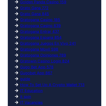
Golden Panda Casino 159
Grato Gana 772
Grato Gana 845
Gratogana Casino 185
Gratogana Casino 639
Gratogana Entrar 437
Gratogana Espana 854
Gratogana Juegos En Vivo 241
Gratogana Movil 598
Gratogana Opiniones 789
Gratowin Casino Login 824
Gugo Bet App 578
Gugobet App 867
guide
How To Set Up A Crypto Wallet 713
IT Education
it spin
IT Vacancies