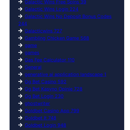
Galactic Wins Free Spins 39
Galactic Wins Login 224
Galactic Wins No Deposit Bonus Codes
244
Galacticwins 727
Gambling Chicken Game 568
game
games
Gas Fee Calculator 110
General
generative ai application landscape 1
Gg Bet Casino 592
Gg Bet Kasyno Opinie 728
Gg Bet Login 230
ghostwriter
Goldbet Casino App 799
Goldbet It 748
Goldbet Login 948