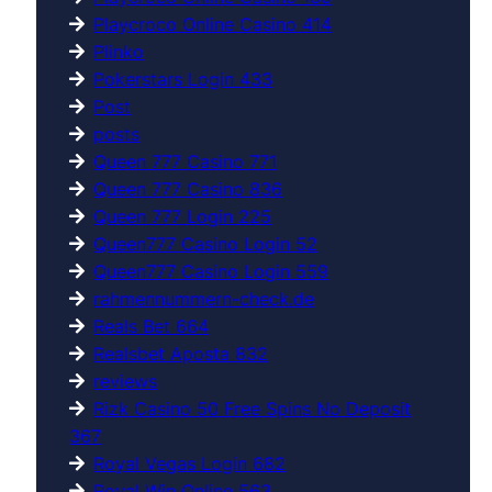
Playcroco Online Casino 414
Plinko
Pokerstars Login 433
Post
posts
Queen 777 Casino 771
Queen 777 Casino 836
Queen 777 Login 225
Queen777 Casino Login 52
Queen777 Casino Login 559
rahmennummern-check.de
Reals Bet 664
Realsbet Aposta 832
reviews
Rizk Casino 50 Free Spins No Deposit
367
Royal Vegas Login 682
Royal Win Online 563