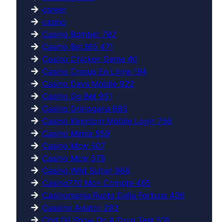
career
casino
Casino Bdmbet 782
Casino Bet365 471
Casino Chicken Game 40
Casino Cresus En Ligne 194
Casino Days Mobile 922
Casino Gg Bet 951
Casino Gratogana 685
Casino Kingdom Mobile Login 756
Casino Mania 859
Casino Mcw 507
Casino Mcw 579
Casino Wild Sultan 966
Casino770 Mon Compte 465
Casinomania Ruota Della Fortuna 408
Cassino Aviator 283
Cbd Oil Show On A Drug Test 516