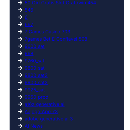
50 Giri Gratis Slot Gratowin 454
545
6
667
7 Games Casino 703
7games Bet E Confiavel 508
9600_sat
968
9760_sat
9800_sat
9800_sat2
9900_sat2
9925_sat
9950_prod
a16z generative ai
Aajogo App 73
adobe generative ai 3
AI News