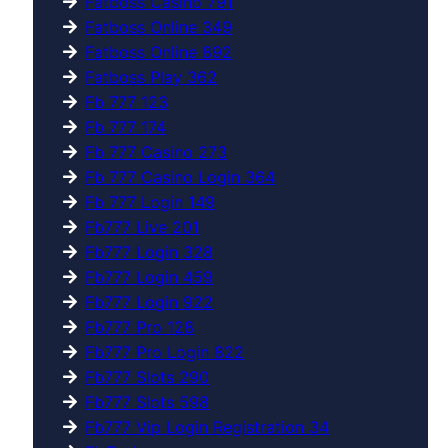
Fatboss Casino 791
Fatboss Online 349
Fatboss Online 892
Fatboss Play 362
Fb 777 123
Fb 777 174
Fb 777 Casino 273
Fb 777 Casino Login 364
Fb 777 Login 149
Fb777 Live 201
Fb777 Login 328
Fb777 Login 459
Fb777 Login 922
Fb777 Pro 128
Fb777 Pro Login 822
Fb777 Slots 290
Fb777 Slots 598
Fb777 Vip Login Registration 34