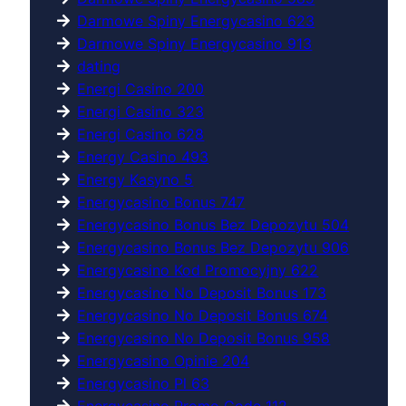
Darmowe Spiny Energycasino 623
Darmowe Spiny Energycasino 913
dating
Energi Casino 200
Energi Casino 323
Energi Casino 628
Energy Casino 493
Energy Kasyno 5
Energycasino Bonus 747
Energycasino Bonus Bez Depozytu 504
Energycasino Bonus Bez Depozytu 906
Energycasino Kod Promocyjny 622
Energycasino No Deposit Bonus 173
Energycasino No Deposit Bonus 674
Energycasino No Deposit Bonus 958
Energycasino Opinie 204
Energycasino Pl 63
Energycasino Promo Code 112