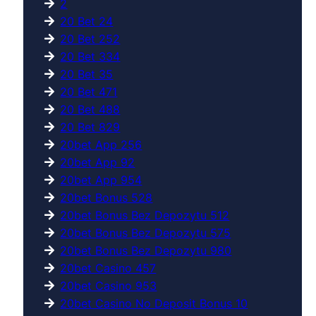
2
20 Bet 24
20 Bet 252
20 Bet 334
20 Bet 35
20 Bet 471
20 Bet 488
20 Bet 829
20bet App 256
20bet App 92
20bet App 954
20bet Bonus 528
20bet Bonus Bez Depozytu 512
20bet Bonus Bez Depozytu 575
20bet Bonus Bez Depozytu 980
20bet Casino 457
20bet Casino 953
20bet Casino No Deposit Bonus 10