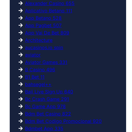
Alexander Casino 655
Aplicativo Betano 111
App Betano 528
App Pagbet 507
App Vai De Bet 809
Architecture
aucasinos.io spin
aviator
Aviator Games 331
B Casino 496
B1 Bet 11
bahsegel++
Baji Live Sign Up 640
Bc Crash Game 291
Bc Game App 978
Bdm Bet Casino 822
Bdm Bet Codigo Promocional 920
Bdmbet App 335