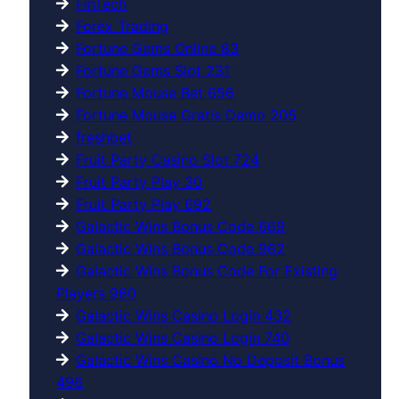
FinTech
Forex Trading
Fortune Gems Online 83
Fortune Gems Slot 231
Fortune Mouse Bet 656
Fortune Mouse Gratis Demo 205
freshbet
Fruit Party Casino Slot 724
Fruit Party Play 30
Fruit Party Play 692
Galactic Wins Bonus Code 669
Galactic Wins Bonus Code 962
Galactic Wins Bonus Code For Existing
Players 960
Galactic Wins Casino Login 432
Galactic Wins Casino Login 740
Galactic Wins Casino No Deposit Bonus
496