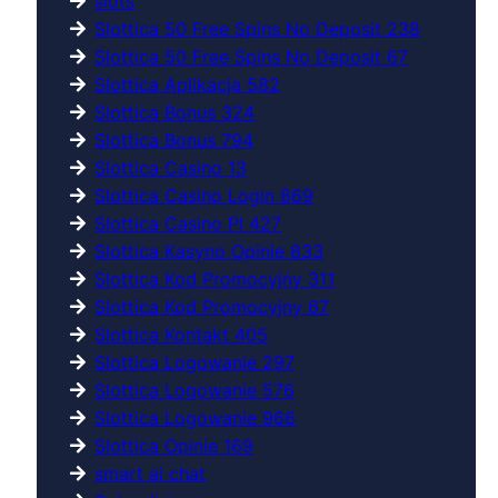
slots
Slottica 50 Free Spins No Deposit 238
Slottica 50 Free Spins No Deposit 67
Slottica Aplikacja 582
Slottica Bonus 324
Slottica Bonus 794
Slottica Casino 13
Slottica Casino Login 869
Slottica Casino Pl 427
Slottica Kasyno Opinie 833
Slottica Kod Promocyjny 311
Slottica Kod Promocyjny 67
Slottica Kontakt 405
Slottica Logowanie 297
Slottica Logowanie 576
Slottica Logowanie 966
Slottica Opinie 169
smart ai chat