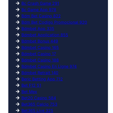
Bc Crash Game 291
Bc Game App 978
Bdm Bet Casino 822
Bdm Bet Codigo Promocional 920
Bdmbet App 335
Bdmbet Application 855
Bdmbet Bonus 449
Bdmbet Casino 165
Bdmbet Casino 17
Bdmbet Casino 188
Bdmbet Casino En Ligne 974
Bdmbet Retrait 140
Beric Betting App 712
Bet F12 51
Bet Mex
Bet20 Casino 584
Bet365 Calcio 753
Bet365 Live 325