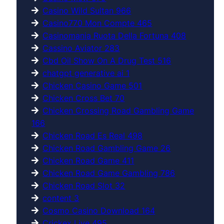
Casino Wild Sultan 966
Casino770 Mon Compte 465
Casinomania Ruota Della Fortuna 408
Cassino Aviator 283
Cbd Oil Show On A Drug Test 516
chatgpt generative ai 1
Chicken Casino Game 501
Chicken Cross Bet 70
Chicken Crossing Road Gambling Game
166
Chicken Road Es Real 498
Chicken Road Gambling Game 26
Chicken Road Game 411
Chicken Road Game Gambling 786
Chicken Road Slot 32
content 3
Cosmo Casino Download 164
Crickex Live 495