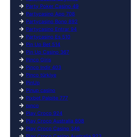
Party Poker Casino 49
Partycasino App 708
Partycasino Bono 892
Partycasino Entrar 94
Partycasino Es 510
Pin Up Bet 514
Pin Up Casino 367
Pinco Giriş
Pinco Indir 403
Pinco türkiye
PinUp
Pinup casino
Pixbet Palpite 777
pınco
Play Croco 924
Play Croco Australia 808
Play Croco Casino 346
Play Croco Casino Australia 923