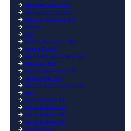
Betonred Sport 934
Betpremium Apk 824
Better Lottomatica 107
betting
BEZ
Bgame Recensioni 386
Bgame Slot 80
Big Casino App Casino 324
Bigcasino 663
Blaze Cassino App 778
Blaze Entrar 523
Blazer Casa De Aposta 174
blog
Bono Wanabet 641
Bonus Bdmbet 477
Bonus Bdmbet 681
Bonus Bdmbet 761
Bookkeeping