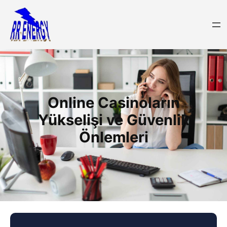
Skip
to
content
Online Casinoların
Yükselişi ve Güvenlik
Önlemleri