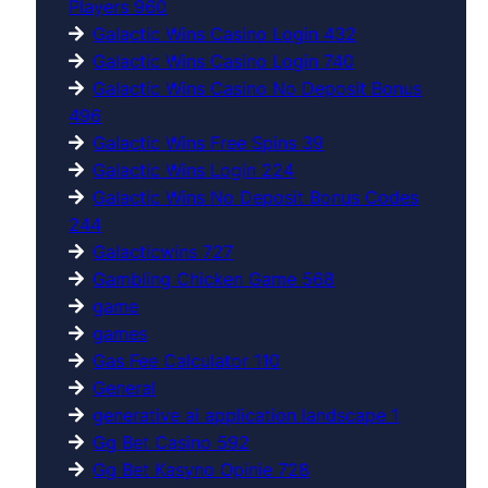
Players 960
Galactic Wins Casino Login 432
Galactic Wins Casino Login 740
Galactic Wins Casino No Deposit Bonus
496
Galactic Wins Free Spins 39
Galactic Wins Login 224
Galactic Wins No Deposit Bonus Codes
244
Galacticwins 727
Gambling Chicken Game 568
game
games
Gas Fee Calculator 110
General
generative ai application landscape 1
Gg Bet Casino 592
Gg Bet Kasyno Opinie 728