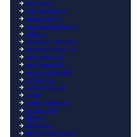
9950_prod
a16z generative ai
Aajogo App 73
adobe generative ai 3
AI News
Alexander Casino 655
Aplicativo Betano 111
App Betano 528
App Pagbet 507
App Vai De Bet 809
Architecture
aucasinos.io spin
aviator
Aviator Games 331
B Casino 496
B1 Bet 11
bahsegel++
Baji Live Sign Up 640