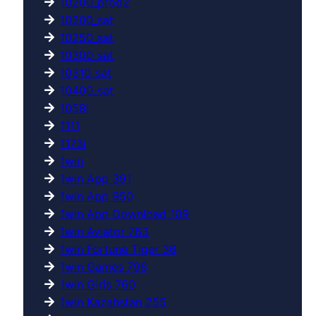
10200_prod2
10200_sat
10250_sat
10300_sat
10310_sat
10400_sat
1058i
1111
1173i
1win
1win App 391
1win App 950
1win App Download 109
1win Aviator 763
1win Fortune Tiger 36
1win Games 796
1win Giris 760
1win Kazahstan 255