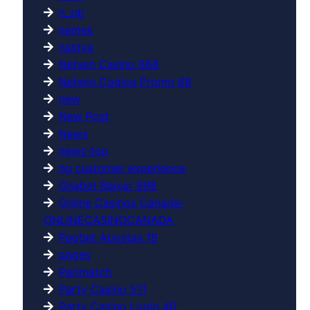
n_pb
names
nastya
Netwin Casino 668
Netwin Codice Promo 68
new
New Post
News
news-top
ng customer experience
Onabet Baixar 998
Online Casinos Canada-
ONLINECASINOCANADA
Pagbet Apostas 18
pages
Parimatch
Party Casino 511
Party Casino Login 46