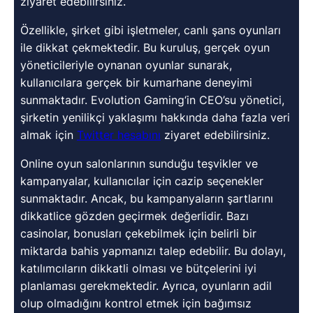
ziyaret edebilirsiniz.
Özellikle, şirket gibi işletmeler, canlı şans oyunları
ile dikkat çekmektedir. Bu kuruluş, gerçek oyun
yöneticileriyle oynanan oyunlar sunarak,
kullanıcılara gerçek bir kumarhane deneyimi
sunmaktadır. Evolution Gaming‘in CEO’su yönetici,
şirketin yenilikçi yaklaşımı hakkında daha fazla veri
almak için
Twitter hesabını
ziyaret edebilirsiniz.
Online oyun salonlarının sunduğu teşvikler ve
kampanyalar, kullanıcılar için cazip seçenekler
sunmaktadır. Ancak, bu kampanyaların şartlarını
dikkatlice gözden geçirmek değerlidir. Bazı
casinolar, bonusları çekebilmek için belirli bir
miktarda bahis yapmanızı talep edebilir. Bu dolayı,
katılımcıların dikkatli olması ve bütçelerini iyi
planlaması gerekmektedir. Ayrıca, oyunların adil
olup olmadığını kontrol etmek için bağımsız