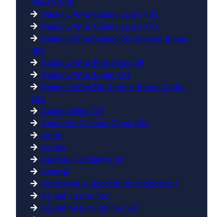
Players 960
Galactic Wins Casino Login 432
Galactic Wins Casino Login 740
Galactic Wins Casino No Deposit Bonus
496
Galactic Wins Free Spins 39
Galactic Wins Login 224
Galactic Wins No Deposit Bonus Codes
244
Galacticwins 727
Gambling Chicken Game 568
game
games
Gas Fee Calculator 110
General
generative ai application landscape 1
Gg Bet Casino 592
Gg Bet Kasyno Opinie 728