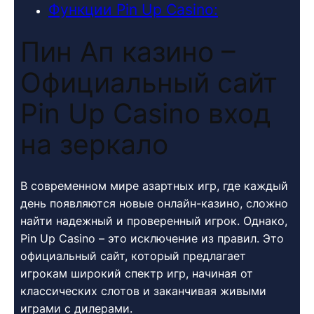
Функции Pin Up Casino:
Пин Ап казино –
Официальный сайт
Pin Up Casino вход
на зеркало
В современном мире азартных игр, где каждый
день появляются новые онлайн-казино, сложно
найти надежный и проверенный игрок. Однако,
Pin Up Casino – это исключение из правил. Это
официальный сайт, который предлагает
игрокам широкий спектр игр, начиная от
классических слотов и заканчивая живыми
играми с дилерами.