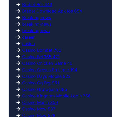
Brabet Bet 443
Brabet Download Apk Ios 654
Breaking news
breaking-news
breakingnews
career
casino
Casino Bdmbet 782
Casino Bet365 471
Casino Chicken Game 40
Casino Cresus En Ligne 194
Casino Days Mobile 922
Casino Gg Bet 951
Casino Gratogana 685
Casino Kingdom Mobile Login 756
Casino Mania 859
Casino Mcw 507
Casino Mcw 579