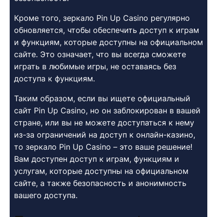
Кроме того, зеркало Pin Up Casino регулярно
обновляется, чтобы обеспечить доступ к играм
и функциям, которые доступны на официальном
сайте. Это означает, что вы всегда сможете
играть в любимые игры, не оставаясь без
доступа к функциям.
Таким образом, если вы ищете официальный
сайт Pin Up Casino, но он заблокирован в вашей
стране, или вы не можете доступаться к нему
из-за ограничений на доступ к онлайн-казино,
то зеркало Pin Up Casino – это ваше решение!
Вам доступен доступ к играм, функциям и
услугам, которые доступны на официальном
сайте, а также безопасность и анонимность
вашего доступа.