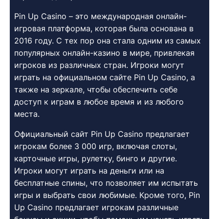
Pin Up Casino – это международная онлайн-
игровая платформа, которая была основана в
2016 году. С тех пор она стала одним из самых
популярных онлайн-казино в мире, привлекая
игроков из различных стран. Игроки могут
играть на официальном сайте Pin Up Casino, а
также на зеркале, чтобы обеспечить себе
доступ к играм в любое время и из любого
места.
Официальный сайт Pin Up Casino предлагает
игрокам более 3 000 игр, включая слоты,
карточные игры, рулетку, бинго и другие.
Игроки могут играть на деньги или на
бесплатные спины, что позволяет им испытать
игры и выбрать свои любимые. Кроме того, Pin
Up Casino предлагает игрокам различные