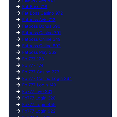
Fat Boss 718
Fat Boss Casino 972
Fatboss Avis 712
Fatboss Bonus 690
Fatboss Casino 791
Fatboss Online 349
Fatboss Online 892
Fatboss Play 362
Fb 777 123
Fb 777 174
Fb 777 Casino 273
Fb 777 Casino Login 364
Fb 777 Login 149
Fb777 Live 201
Fb777 Login 328
Fb777 Login 459
Fb777 Login 922