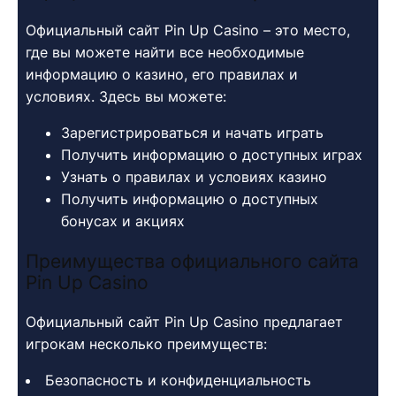
Официальный сайт Pin Up Casino – это место,
где вы можете найти все необходимые
информацию о казино, его правилах и
условиях. Здесь вы можете:
Зарегистрироваться и начать играть
Получить информацию о доступных играх
Узнать о правилах и условиях казино
Получить информацию о доступных
бонусах и акциях
Преимущества официального сайта
Pin Up Casino
Официальный сайт Pin Up Casino предлагает
игрокам несколько преимуществ:
Безопасность и конфиденциальность