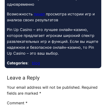
одновременно
Возможность
пинап
просмотра истории игр и
анализа своих результатов
Pin Up Casino – это лучшее онлайн-казино,
которое предлагает игрокам широкий спектр
развлекательных игр и функций. Если вы ищете
надежное и безопасное онлайн-казино, то Pin
Up Casino – это ваш выбор.
Categories
:
blog
Leave a Reply
Your email address will not be published.
Required
fields are marked
*
Comment
*