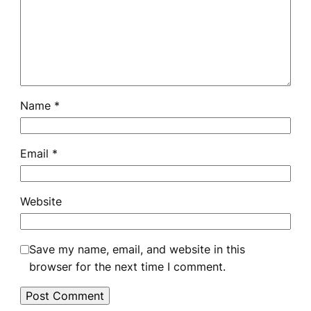
Name
*
Email
*
Website
Save my name, email, and website in this
browser for the next time I comment.