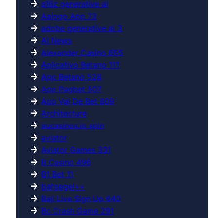
a16z generative ai
Aajogo App 73
adobe generative ai 3
AI News
Alexander Casino 655
Aplicativo Betano 111
App Betano 528
App Pagbet 507
App Vai De Bet 809
Architecture
aucasinos.io spin
aviator
Aviator Games 331
B Casino 496
B1 Bet 11
bahsegel++
Baji Live Sign Up 640
Bc Crash Game 291