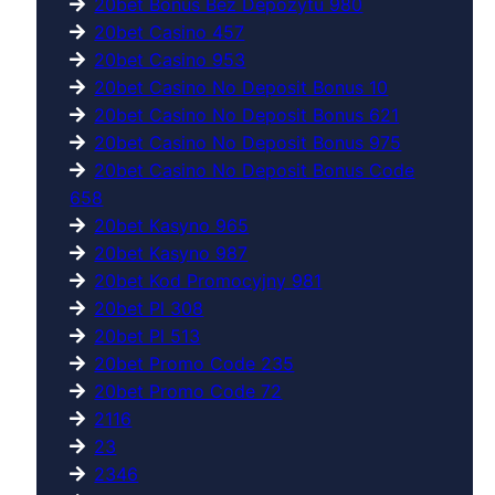
20bet Bonus Bez Depozytu 980
20bet Casino 457
20bet Casino 953
20bet Casino No Deposit Bonus 10
20bet Casino No Deposit Bonus 621
20bet Casino No Deposit Bonus 975
20bet Casino No Deposit Bonus Code
658
20bet Kasyno 965
20bet Kasyno 987
20bet Kod Promocyjny 981
20bet Pl 308
20bet Pl 513
20bet Promo Code 235
20bet Promo Code 72
2116
23
2346