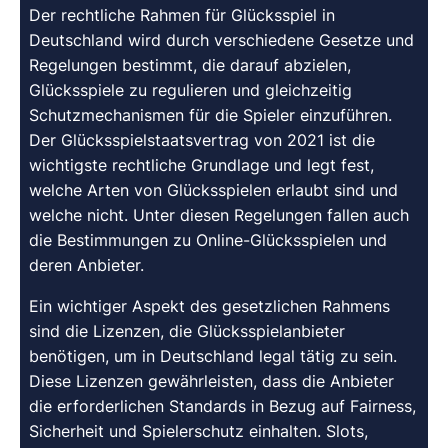
Der rechtliche Rahmen für Glücksspiel in
Deutschland wird durch verschiedene Gesetze und
Regelungen bestimmt, die darauf abzielen,
Glücksspiele zu regulieren und gleichzeitig
Schutzmechanismen für die Spieler einzuführen.
Der Glücksspielstaatsvertrag von 2021 ist die
wichtigste rechtliche Grundlage und legt fest,
welche Arten von Glücksspielen erlaubt sind und
welche nicht. Unter diesen Regelungen fallen auch
die Bestimmungen zu Online-Glücksspielen und
deren Anbieter.
Ein wichtiger Aspekt des gesetzlichen Rahmens
sind die Lizenzen, die Glücksspielanbieter
benötigen, um in Deutschland legal tätig zu sein.
Diese Lizenzen gewährleisten, dass die Anbieter
die erforderlichen Standards in Bezug auf Fairness,
Sicherheit und Spielerschutz einhalten. Slots,