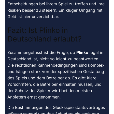
Entscheidungen bei ihrem Spiel zu treffen und ihre
Risiken besser zu steuern. Ein kluger Umgang mit
Geld ist hier unverzichtbar.
Fazit: Ist Plinko in
Deutschland erlaubt?
Zusammengefasst ist die Frage, ob
Plinko
legal in
Deutschland ist, nicht so leicht zu beantworten.
Die rechtlichen Rahmenbedingungen sind komplex
und hängen stark von der spezifischen Gestaltung
des Spiels und dem Betreiber ab. Es gibt klare
Vorschriften, die Betreiber einhalten müssen, und
der Schutz der Spieler wird bei den meisten
Anbietern ernst genommen.
Die Bestimmungen des Glücksspielstaatsvertrages
müssen sowohl von den Anbietern als auch von