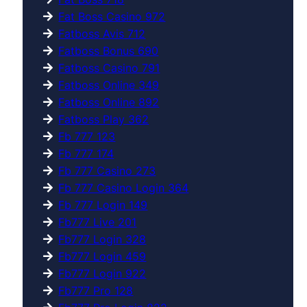
Fat Boss Casino 972
Fatboss Avis 712
Fatboss Bonus 690
Fatboss Casino 791
Fatboss Online 349
Fatboss Online 892
Fatboss Play 362
Fb 777 123
Fb 777 174
Fb 777 Casino 273
Fb 777 Casino Login 364
Fb 777 Login 149
Fb777 Live 201
Fb777 Login 328
Fb777 Login 459
Fb777 Login 922
Fb777 Pro 128