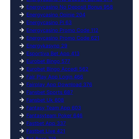
Energycasino No Deposit Bonus 958
Energycasino Opinie 204
Energycasino Pl 63
Energycasino Promo Code 112
Energycasino Promo Code 621
Energykasyno 29
Esportiva Bet App 413
Eurobet Bingo 577
Eurobet Bingo Accedi 562
Fair Play App Login 466
Fairplay App Download 376
Fansbet Sports 687
Fansbet Uk 608
Fantasy Team App 603
Fantasyteam Poker 646
Fastbet App 337
Fastbet Live 421
Fat Boss 718