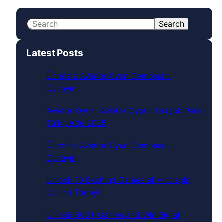
S
Search
e
a
Latest Posts
r
c
Ücretsiz Aviator Oyun Demosunu
h
Oynayın
Aviator Oyna ️ Aviator Oyunu Gerçek Para
Türkiye’de 2025
Ücretsiz Aviator Oyun Demosunu
Oynayın
Unlock 10 Exciting Games at Vincispin
Casino Today!
Unlock 500+ Games and Win Big at