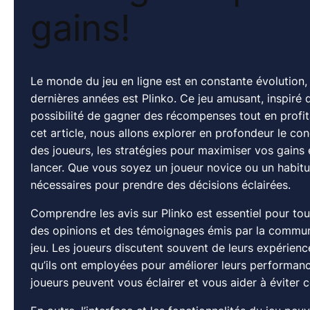
gains!
Le monde du jeu en ligne est en constante évolution, 
dernières années est Plinko. Ce jeu amusant, inspiré d
possibilité de gagner des récompenses tout en profit
cet article, nous allons explorer en profondeur le con
des joueurs, les stratégies pour maximiser vos gains
lancer. Que vous soyez un joueur novice ou un habitu
nécessaires pour prendre des décisions éclairées.
Comprendre les avis sur Plinko est essentiel pour tout
des opinions et des témoignages émis par la commun
jeu. Les joueurs discutent souvent de leurs expérienc
qu’ils ont employées pour améliorer leurs performance
joueurs peuvent vous éclairer et vous aider à éviter c