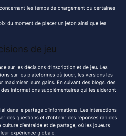
 concernant les temps de chargement ou certaines
oix du moment de placer un jeton ainsi que les
cisions de jeu
e sur les décisions d’inscription et de jeu. Les
ns sur les plateformes où jouer, les versions les
r maximiser leurs gains. En suivant des blogs, des
ir des informations supplémentaires qui les aideront
al dans le partage d’informations. Les interactions
er des questions et d’obtenir des réponses rapides
 culture d’entraide et de partage, où les joueurs
leur expérience globale.