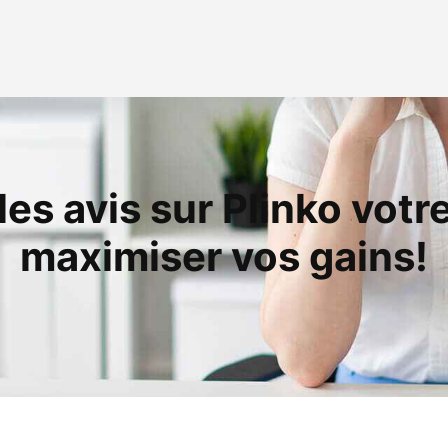
es avis sur Plinko votr
maximiser vos gains!