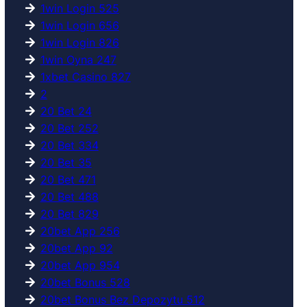
1win Login 525
1win Login 656
1win Login 826
1win Oyna 247
1xbet Casino 827
2
20 Bet 24
20 Bet 252
20 Bet 334
20 Bet 35
20 Bet 471
20 Bet 488
20 Bet 829
20bet App 256
20bet App 92
20bet App 954
20bet Bonus 528
20bet Bonus Bez Depozytu 512