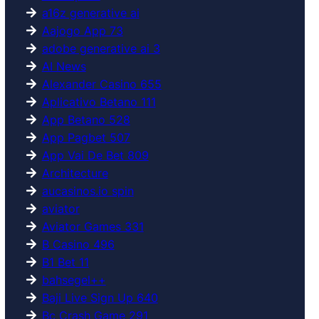
a16z generative ai
Aajogo App 73
adobe generative ai 3
AI News
Alexander Casino 655
Aplicativo Betano 111
App Betano 528
App Pagbet 507
App Vai De Bet 809
Architecture
aucasinos.io spin
aviator
Aviator Games 331
B Casino 496
B1 Bet 11
bahsegel++
Baji Live Sign Up 640
Bc Crash Game 291