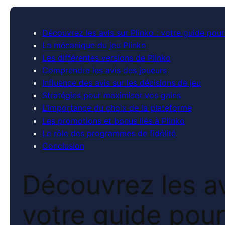
Découvrez les avis sur Plinko : votre guide pou
La mécanique du jeu Plinko
Les différentes versions de Plinko
Comprendre les avis des joueurs
Influence des avis sur les décisions de jeu
Stratégies pour maximiser vos gains
L’importance du choix de la plateforme
Les promotions et bonus liés à Plinko
Le rôle des programmes de fidélité
Conclusion
Découvrez les av
votre guide pou