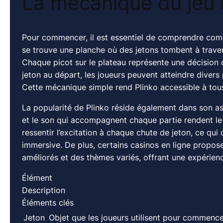
La mécanique du jeu 
Pour commencer, il est essentiel de comprendre comm
se trouve une planche où des jetons tombent à travers
Chaque picot sur le plateau représente une décision 
jeton au départ, les joueurs peuvent atteindre divers pr
Cette mécanique simple rend Plinko accessible à tous,
La popularité de Plinko réside également dans son asp
et le son qui accompagnent chaque partie rendent le j
ressentir l’excitation à chaque chute de jeton, ce qui
immersive. De plus, certains casinos en ligne propo
améliorés et des thèmes variés, offrant une expérien
Élément
Description
Éléments clés
Jeton
Objet que les joueurs utilisent pour commencer