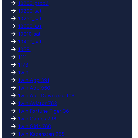
10200_prod2
10200_sat
10250_sat
10300_sat
10310_sat
10400_sat
1058i
1111
1173i
1win
1win App 391
1win App 950
1win App Download 109
1win Aviator 763
1win Fortune Tiger 36
1win Games 796
1win Giris 760
1win Kazahstan 255