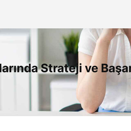
rında Strateji ve Başarı