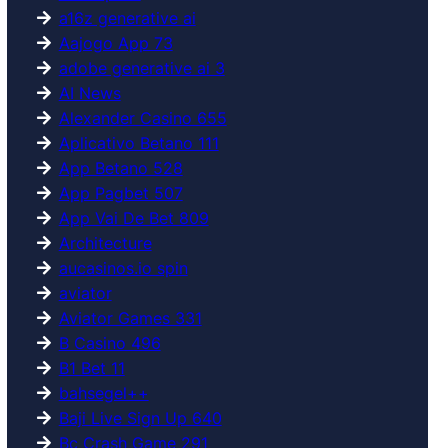
a16z generative ai
Aajogo App 73
adobe generative ai 3
AI News
Alexander Casino 655
Aplicativo Betano 111
App Betano 528
App Pagbet 507
App Vai De Bet 809
Architecture
aucasinos.io spin
aviator
Aviator Games 331
B Casino 496
B1 Bet 11
bahsegel++
Baji Live Sign Up 640
Bc Crash Game 291