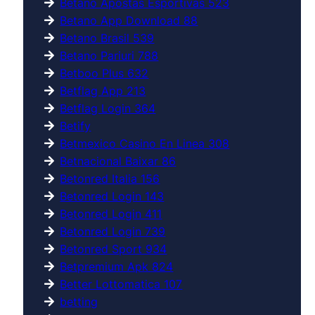
Betano Apostas Esportivas 523
Betano App Download 88
Betano Brasil 539
Betano Pariuri 788
Betboo Plus 632
Betflag App 213
Betflag Login 364
Betify
Betmexico Casino En Linea 308
Betnacional Baixar 86
Betonred Italia 156
Betonred Login 143
Betonred Login 411
Betonred Login 739
Betonred Sport 934
Betpremium Apk 824
Better Lottomatica 107
betting