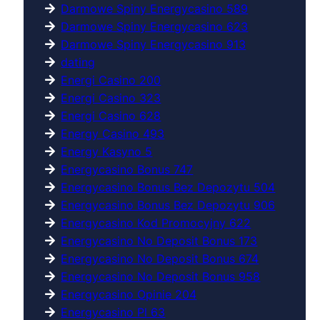
Darmowe Spiny Energycasino 589
Darmowe Spiny Energycasino 623
Darmowe Spiny Energycasino 913
dating
Energi Casino 200
Energi Casino 323
Energi Casino 628
Energy Casino 493
Energy Kasyno 5
Energycasino Bonus 747
Energycasino Bonus Bez Depozytu 504
Energycasino Bonus Bez Depozytu 906
Energycasino Kod Promocyjny 622
Energycasino No Deposit Bonus 173
Energycasino No Deposit Bonus 674
Energycasino No Deposit Bonus 958
Energycasino Opinie 204
Energycasino Pl 63