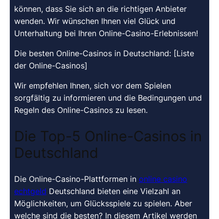
können, dass Sie sich an die richtigen Anbieter
wenden. Wir wünschen Ihnen viel Glück und
Unterhaltung bei Ihren Online-Casino-Erlebnissen!
Die besten Online-Casinos in Deutschland: [Liste
der Online-Casinos]
Wir empfehlen Ihnen, sich vor dem Spielen
sorgfältig zu informieren und die Bedingungen und
Regeln des Online-Casinos zu lesen.
Die Top-5 Online-Casinos in
Deutschland
Die Online-Casino-Plattformen in
online casino
echtgeld
Deutschland bieten eine Vielzahl an
Möglichkeiten, um Glücksspiele zu spielen. Aber
welche sind die besten? In diesem Artikel werden