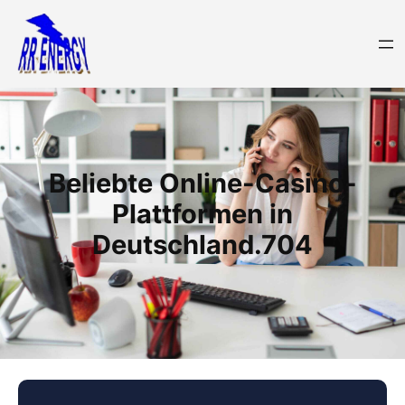
Skip
to
content
Beliebte Online-Casino-
Plattformen in
Deutschland.704