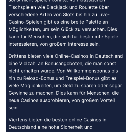
Tischspielen wie Blackjack und Roulette über
verschiedene Arten von Slots bis hin zu Live-
Casino-Spielen gibt es eine breite Palette an
Möglichkeiten, um sein Glück zu versuchen. Dies
kann für Menschen, die sich für bestimmte Spiele
interessieren, von großem Interesse sein.
Drittens bieten viele Online-Casinos in Deutschland
eine Vielzahl an Bonusangeboten, die man sonst
nicht erhalten würde. Von Willkommensbonus bis
hin zu Reload-Bonus und Freispiel-Bonus gibt es
viele Möglichkeiten, um Geld zu sparen oder sogar
Gewinne zu machen. Dies kann für Menschen, die
neue Casinos ausprobieren, von großem Vorteil
sein.
Viertens bieten die besten online Casinos in
Deutschland eine hohe Sicherheit und