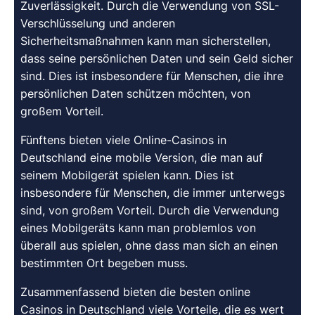
Zuverlässigkeit. Durch die Verwendung von SSL-
Verschlüsselung und anderen
Sicherheitsmaßnahmen kann man sicherstellen,
dass seine persönlichen Daten und sein Geld sicher
sind. Dies ist insbesondere für Menschen, die ihre
persönlichen Daten schützen möchten, von
großem Vorteil.
Fünftens bieten viele Online-Casinos in
Deutschland eine mobile Version, die man auf
seinem Mobilgerät spielen kann. Dies ist
insbesondere für Menschen, die immer unterwegs
sind, von großem Vorteil. Durch die Verwendung
eines Mobilgeräts kann man problemlos von
überall aus spielen, ohne dass man sich an einen
bestimmten Ort begeben muss.
Zusammenfassend bieten die besten online
Casinos in Deutschland viele Vorteile, die es wert