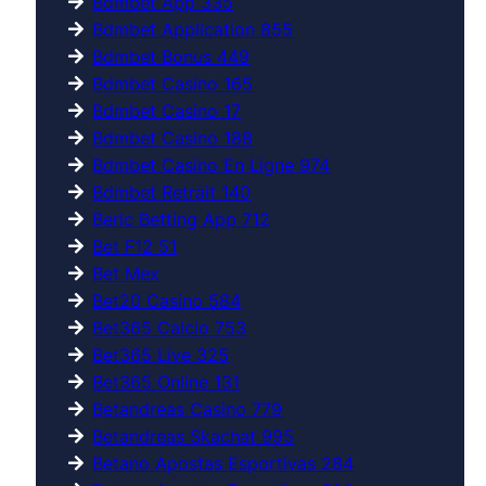
Bdmbet App 335
Bdmbet Application 855
Bdmbet Bonus 449
Bdmbet Casino 165
Bdmbet Casino 17
Bdmbet Casino 188
Bdmbet Casino En Ligne 974
Bdmbet Retrait 140
Beric Betting App 712
Bet F12 51
Bet Mex
Bet20 Casino 584
Bet365 Calcio 753
Bet365 Live 325
Bet365 Online 131
Betandreas Casino 779
Betandreas Skachat 995
Betano Apostas Esportivas 284