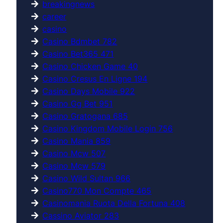
breakingnews
career
casino
Casino Bdmbet 782
Casino Bet365 471
Casino Chicken Game 40
Casino Cresus En Ligne 194
Casino Days Mobile 922
Casino Gg Bet 951
Casino Gratogana 685
Casino Kingdom Mobile Login 756
Casino Mania 859
Casino Mcw 507
Casino Mcw 579
Casino Wild Sultan 966
Casino770 Mon Compte 465
Casinomania Ruota Della Fortuna 408
Cassino Aviator 283