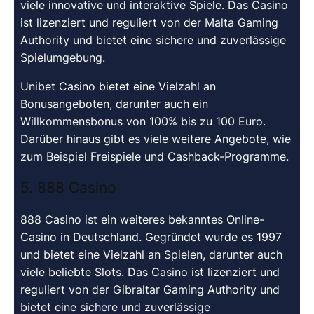
viele innovative und interaktive Spiele. Das Casino
ist lizenziert und reguliert von der Malta Gaming
Authority und bietet eine sichere und zuverlässige
Spielumgebung.
Unibet Casino bietet eine Vielzahl an
Bonusangeboten, darunter auch ein
Willkommensbonus von 100% bis zu 100 Euro.
Darüber hinaus gibt es viele weitere Angebote, wie
zum Beispiel Freispiele und Cashback-Programme.
5. 888 Casino
888 Casino ist ein weiteres bekanntes Online-
Casino in Deutschland. Gegründet wurde es 1997
und bietet eine Vielzahl an Spielen, darunter auch
viele beliebte Slots. Das Casino ist lizenziert und
reguliert von der Gibraltar Gaming Authority und
bietet eine sichere und zuverlässige