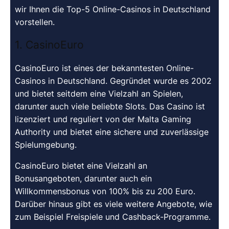
wir Ihnen die Top-5 Online-Casinos in Deutschland
vorstellen.
1. CasinoEuro
CasinoEuro ist eines der bekanntesten Online-
Casinos in Deutschland. Gegründet wurde es 2002
und bietet seitdem eine Vielzahl an Spielen,
darunter auch viele beliebte Slots. Das Casino ist
lizenziert und reguliert von der Malta Gaming
Authority und bietet eine sichere und zuverlässige
Spielumgebung.
CasinoEuro bietet eine Vielzahl an
Bonusangeboten, darunter auch ein
Willkommensbonus von 100% bis zu 200 Euro.
Darüber hinaus gibt es viele weitere Angebote, wie
zum Beispiel Freispiele und Cashback-Programme.