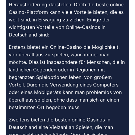
Herausforderung darstellen. Doch die beste online
Casino-Plattform kann viele Vorteile bieten, die es
wert sind, in Erwägung zu ziehen. Einige der
wichtigsten Vorteile von Online-Casinos in
Deutschland sind:
Erstens bietet ein Online-Casino die Möglichkeit,
von überall aus zu spielen, wann immer man
möchte. Dies ist insbesondere für Menschen, die in
ländlichen Gegenden oder in Regionen mit
begrenzten Spieloptionen leben, von großem
Vorteil. Durch die Verwendung eines Computers
oder eines Mobilgeräts kann man problemlos von
überall aus spielen, ohne dass man sich an einen
bestimmten Ort begeben muss.
Zweitens bieten die besten online Casinos in
Deutschland eine Vielzahl an Spielen, die man
sonst nicht spielen könnte. Von klassischen