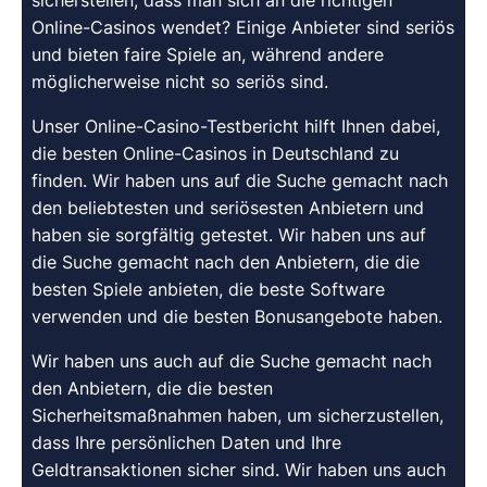
Online-Casinos wendet? Einige Anbieter sind seriös
und bieten faire Spiele an, während andere
möglicherweise nicht so seriös sind.
Unser Online-Casino-Testbericht hilft Ihnen dabei,
die besten Online-Casinos in Deutschland zu
finden. Wir haben uns auf die Suche gemacht nach
den beliebtesten und seriösesten Anbietern und
haben sie sorgfältig getestet. Wir haben uns auf
die Suche gemacht nach den Anbietern, die die
besten Spiele anbieten, die beste Software
verwenden und die besten Bonusangebote haben.
Wir haben uns auch auf die Suche gemacht nach
den Anbietern, die die besten
Sicherheitsmaßnahmen haben, um sicherzustellen,
dass Ihre persönlichen Daten und Ihre
Geldtransaktionen sicher sind. Wir haben uns auch