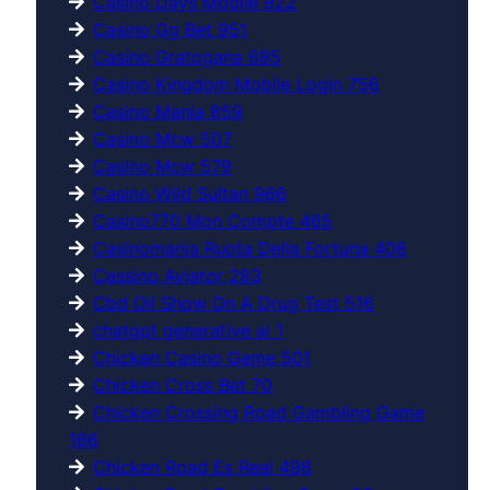
Casino Days Mobile 922
Casino Gg Bet 951
Casino Gratogana 685
Casino Kingdom Mobile Login 756
Casino Mania 859
Casino Mcw 507
Casino Mcw 579
Casino Wild Sultan 966
Casino770 Mon Compte 465
Casinomania Ruota Della Fortuna 408
Cassino Aviator 283
Cbd Oil Show On A Drug Test 516
chatgpt generative ai 1
Chicken Casino Game 501
Chicken Cross Bet 70
Chicken Crossing Road Gambling Game
166
Chicken Road Es Real 498