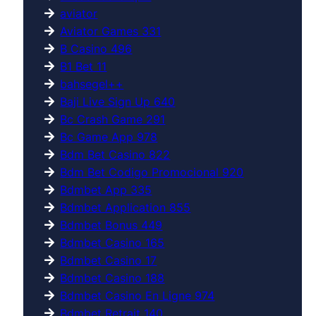
aviator
Aviator Games 331
B Casino 496
B1 Bet 11
bahsegel++
Baji Live Sign Up 640
Bc Crash Game 291
Bc Game App 978
Bdm Bet Casino 822
Bdm Bet Codigo Promocional 920
Bdmbet App 335
Bdmbet Application 855
Bdmbet Bonus 449
Bdmbet Casino 165
Bdmbet Casino 17
Bdmbet Casino 188
Bdmbet Casino En Ligne 974
Bdmbet Retrait 140