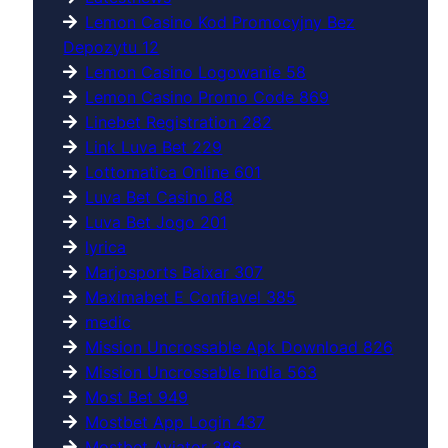
Lemon Casino Kod Promocyjny Bez
Depozytu 12
Lemon Casino Logowanie 58
Lemon Casino Promo Code 869
Linebet Registration 282
Link Luva Bet 229
Lottomatica Online 601
Luva Bet Casino 88
Luva Bet Jogo 201
lyrica
Marjosports Baixar 307
Maximabet E Confiavel 385
medic
Mission Uncrossable Apk Download 826
Mission Uncrossable India 563
Most Bet 949
Mostbet App Login 437
Mostbet Aviator 386