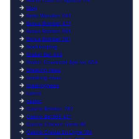
blog
Bono Wanabet 641
Bonus Bdmbet 477
Bonus Bdmbet 681
Bonus Bdmbet 761
Bookkeeping
Brabet Bet 443
Brabet Download Apk Ios 654
Breaking news
breaking-news
breakingnews
career
casino
Casino Bdmbet 782
Casino Bet365 471
Casino Chicken Game 40
Casino Cresus En Ligne 194