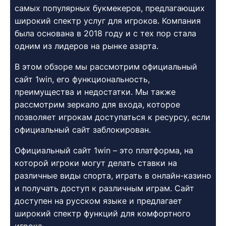
самых популярных букмекеров, предлагающих
широкий спектр услуг для игроков. Компания
была основана в 2018 году и с тех пор стала
одним из лидеров на рынке азарта.
В этом обзоре мы рассмотрим официальный
сайт 1win, его функциональность,
преимущества и недостатки. Мы также
рассмотрим зеркало для входа, которое
позволяет игрокам доступаться к ресурсу, если
официальный сайт заблокирован.
Официальный сайт 1win – это платформа, на
которой игроки могут делать ставки на
различные виды спорта, играть в онлайн-казино
и получать доступ к различным играм. Сайт
доступен на русском языке и предлагает
широкий спектр функций для комфортного