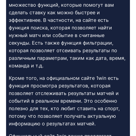
множество функций, которые помогут вам
сделать ставку как можно быстрее и
эффективнее. В частности, на сайте есть
функция поиска, которая позволяет найти
нужный матч или событие в считанные
секунды. Есть также функция фильтрации,
которая позволяет отсеивать результаты по
различным параметрам, таким как дата, время,
команда и т.д.
Кроме того, на официальном сайте 1win есть
функция просмотра результатов, которая
позволяет отслеживать результаты матчей и
событий в реальном времени. Это особенно
полезно для тех, кто любит ставить на спорт,
потому что позволяет получать актуальную
информацию о результатах матчей.