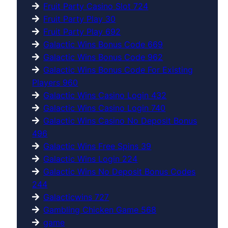
Fruit Party Casino Slot 724
Fruit Party Play 30
Fruit Party Play 692
Galactic Wins Bonus Code 669
Galactic Wins Bonus Code 962
Galactic Wins Bonus Code For Existing
Players 960
Galactic Wins Casino Login 432
Galactic Wins Casino Login 740
Galactic Wins Casino No Deposit Bonus
496
Galactic Wins Free Spins 39
Galactic Wins Login 224
Galactic Wins No Deposit Bonus Codes
244
Galacticwins 727
Gambling Chicken Game 568
game