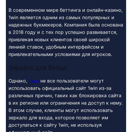
В современном мире беттинга и онлайн-казино,
1win является одним из самых популярных и
надежных букмекеров. Компания была основана
в 2018 году и с тех пор успешно развивается,
привлекая новых клиентов своей широкой
линией ставок, удобным интерфейсом и
привлекательными условиями для игроков.
Зеркало для Входа
Однако,
1вин
не все пользователи могут
использовать официальный сайт 1win из-за
различных причин, таких как блокировка сайта
в их регионе или ограничения на доступ к нему.
В этом случае, клиенты могут использовать
зеркало для входа, которое позволяет им
доступаться к сайту 1win, не используя