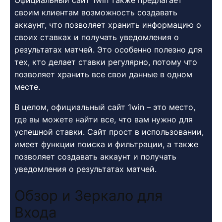
Официальный сайт 1win также предлагает
своим клиентам возможность создавать
аккаунт, что позволяет хранить информацию о
своих ставках и получать уведомления о
результатах матчей. Это особенно полезно для
тех, кто делает ставки регулярно, потому что
позволяет хранить все свои данные в одном
месте.
В целом, официальный сайт 1win – это место,
где вы можете найти все, что вам нужно для
успешной ставки. Сайт прост в использовании,
имеет функции поиска и фильтрации, а также
позволяет создавать аккаунт и получать
уведомления о результатах матчей.
Обзор и Зеркало для
Входа