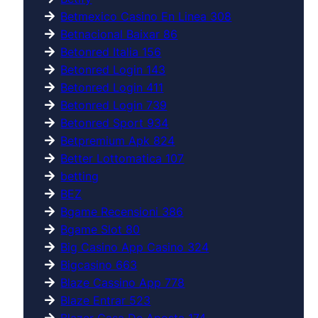
Betmexico Casino En Linea 308
Betnacional Baixar 86
Betonred Italia 156
Betonred Login 143
Betonred Login 411
Betonred Login 739
Betonred Sport 934
Betpremium Apk 824
Better Lottomatica 107
betting
BEZ
Bgame Recensioni 386
Bgame Slot 80
Big Casino App Casino 324
Bigcasino 663
Blaze Cassino App 778
Blaze Entrar 523
Blazer Casa De Aposta 174