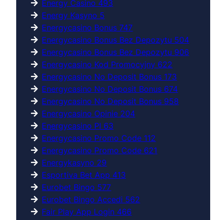
Energy Casino 493
Energy Kasyno 5
Energycasino Bonus 747
Energycasino Bonus Bez Depozytu 504
Energycasino Bonus Bez Depozytu 906
Energycasino Kod Promocyjny 622
Energycasino No Deposit Bonus 173
Energycasino No Deposit Bonus 674
Energycasino No Deposit Bonus 958
Energycasino Opinie 204
Energycasino Pl 63
Energycasino Promo Code 112
Energycasino Promo Code 621
Energykasyno 29
Esportiva Bet App 413
Eurobet Bingo 577
Eurobet Bingo Accedi 562
Fair Play App Login 466