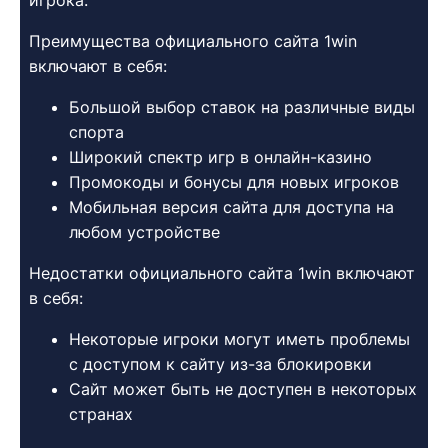
игрока.
Преимущества официального сайта 1win
включают в себя:
Большой выбор ставок на различные виды
спорта
Широкий спектр игр в онлайн-казино
Промокоды и бонусы для новых игроков
Мобильная версия сайта для доступа на
любом устройстве
Недостатки официального сайта 1win включают
в себя:
Некоторые игроки могут иметь проблемы
с доступом к сайту из-за блокировки
Сайт может быть не доступен в некоторых
странах