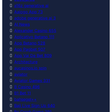
a16z generative ai
Aajogo App 73
adobe generative ai 3
AI News
Alexander Casino 655
Aplicativo Betano 111
App Betano 528
App Pagbet 507
App Vai De Bet 809
Architecture
aucasinos.io spin
aviator
Aviator Games 331
B Casino 496
B1 Bet 11
bahsegel++
Baji Live Sign Up 640
Bc Crash Game 291