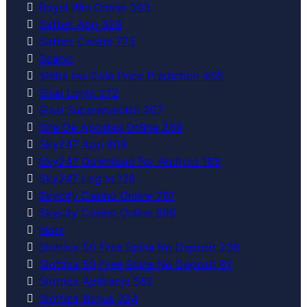
Royal Win Online 563
Satbet App 328
Satbet Casino 775
Scenic
Shiba Inu Coin Price Prediction 405
Sisal Login 272
Sisal Superenalotto 207
Site De Apostas Online 269
Sky247 App 809
Sky247 Download For Android 185
Sky247 Log In 128
Skycity Casino Online 797
Skycity Casino Online 896
slots
Slottica 50 Free Spins No Deposit 238
Slottica 50 Free Spins No Deposit 67
Slottica Aplikacja 582
Slottica Bonus 324