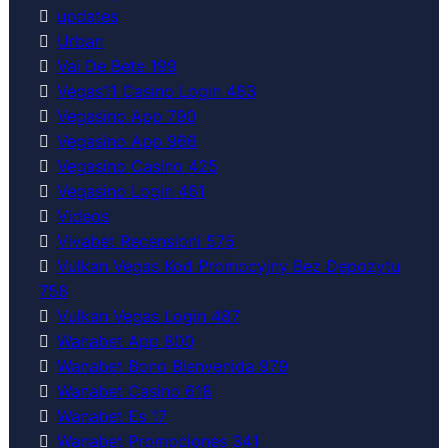
updates
Urban
Vai De Bete 199
Vegas11 Casino Login 483
Vegasino App 790
Vegasino App 966
Vegasino Casino 425
Vegasino Login 461
Videos
Vivabet Recensioni 575
Vulkan Vegas Kod Promocyjny Bez Depozytu
756
Vulkan Vegas Login 487
Wanabet App 800
Wanabet Bono Bienvenida 979
Wanabet Casino 618
Wanabet Es 17
Wanabet Promociones 341