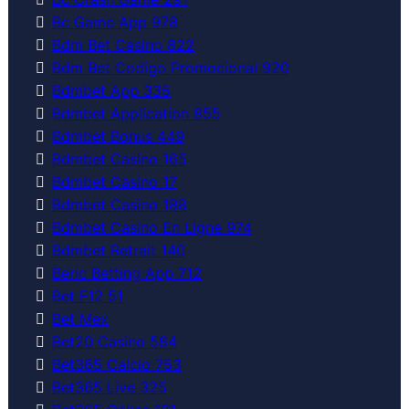
Bc Game App 978
Bdm Bet Casino 822
Bdm Bet Codigo Promocional 920
Bdmbet App 335
Bdmbet Application 855
Bdmbet Bonus 449
Bdmbet Casino 165
Bdmbet Casino 17
Bdmbet Casino 188
Bdmbet Casino En Ligne 974
Bdmbet Retrait 140
Beric Betting App 712
Bet F12 51
Bet Mex
Bet20 Casino 584
Bet365 Calcio 753
Bet365 Live 325