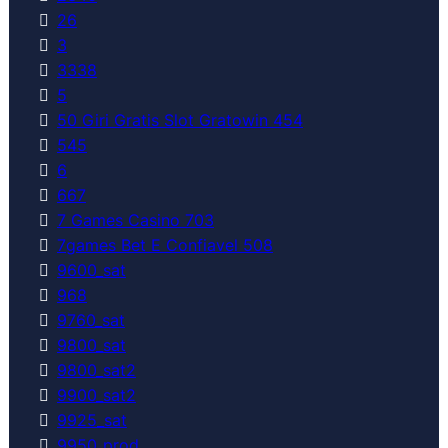
26
3
3338
5
50 Giri Gratis Slot Gratowin 454
545
6
667
7 Games Casino 703
7games Bet E Confiavel 508
9600_sat
968
9760_sat
9800_sat
9800_sat2
9900_sat2
9925_sat
9950_prod