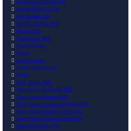
Partycasino Entrar 94
Partycasino Es 510
Pin Up Bet 514
Pin Up Casino 367
Pinco Giriş
Pinco Indir 403
Pinco türkiye
PinUp
Pinup casino
Pixbet Palpite 777
pınco
Play Croco 924
Play Croco Australia 808
Play Croco Casino 346
Play Croco Casino Australia 923
Play Croco Casino Login 528
Play Croco Casino Login 826
Playcroco App 447