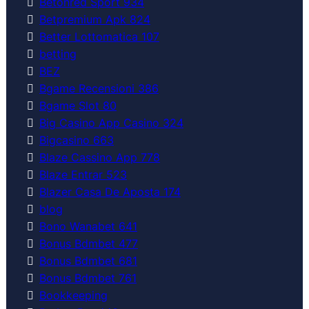
Betonred Sport 934
Betpremium Apk 824
Better Lottomatica 107
betting
BEZ
Bgame Recensioni 386
Bgame Slot 80
Big Casino App Casino 324
Bigcasino 663
Blaze Cassino App 778
Blaze Entrar 523
Blazer Casa De Aposta 174
blog
Bono Wanabet 641
Bonus Bdmbet 477
Bonus Bdmbet 681
Bonus Bdmbet 761
Bookkeeping