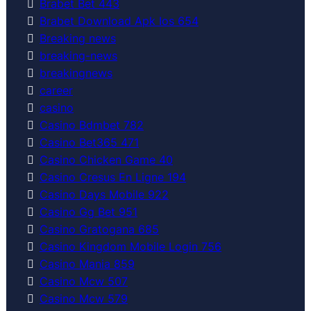
Brabet Bet 443
Brabet Download Apk Ios 654
Breaking news
breaking-news
breakingnews
career
casino
Casino Bdmbet 782
Casino Bet365 471
Casino Chicken Game 40
Casino Cresus En Ligne 194
Casino Days Mobile 922
Casino Gg Bet 951
Casino Gratogana 685
Casino Kingdom Mobile Login 756
Casino Mania 859
Casino Mcw 507
Casino Mcw 579