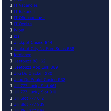
IT Vacancies
IT Вакансії
IT Образование
IT Освіта
ivibet
izzi
Jackpot Casino 844
Jackpot City Nz Free Spins 668
jardiance
Jeetbuzz 88 162
Jeetbuzz App Link 389
Jeu Du Chicken 230
Jeux Du Poulet Casino 933
Jili 777 Lucky Slot 461
Jili 777 Lucky Slot 910
Jili Slot 777 812
Jili Slot 777 939
Jili Slot 777 955