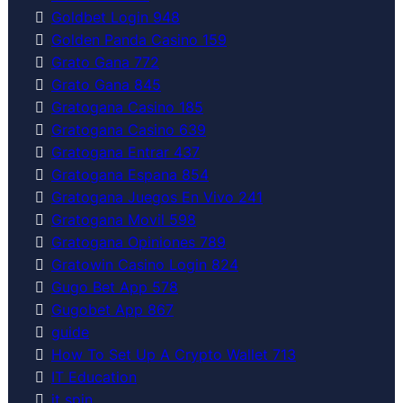
Goldbet Login 948
Golden Panda Casino 159
Grato Gana 772
Grato Gana 845
Gratogana Casino 185
Gratogana Casino 639
Gratogana Entrar 437
Gratogana Espana 854
Gratogana Juegos En Vivo 241
Gratogana Movil 598
Gratogana Opiniones 789
Gratowin Casino Login 824
Gugo Bet App 578
Gugobet App 867
guide
How To Set Up A Crypto Wallet 713
IT Education
it spin