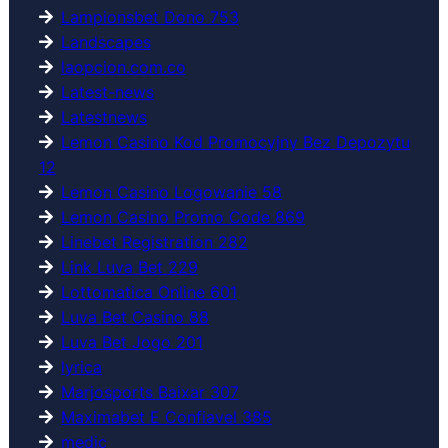
Lampionsbet Dono 753
Landscapes
laopcion.com.co
Latest-news
Latestnews
Lemon Casino Kod Promocyjny Bez Depozytu
12
Lemon Casino Logowanie 58
Lemon Casino Promo Code 869
Linebet Registration 282
Link Luva Bet 229
Lottomatica Online 601
Luva Bet Casino 88
Luva Bet Jogo 201
lyrica
Marjosports Baixar 307
Maximabet E Confiavel 385
medic