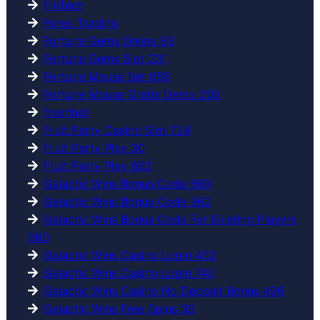
FinTech
Forex Trading
Fortune Gems Online 83
Fortune Gems Slot 231
Fortune Mouse Bet 656
Fortune Mouse Gratis Demo 205
freshbet
Fruit Party Casino Slot 724
Fruit Party Play 30
Fruit Party Play 692
Galactic Wins Bonus Code 669
Galactic Wins Bonus Code 962
Galactic Wins Bonus Code For Existing Players
960
Galactic Wins Casino Login 432
Galactic Wins Casino Login 740
Galactic Wins Casino No Deposit Bonus 496
Galactic Wins Free Spins 39