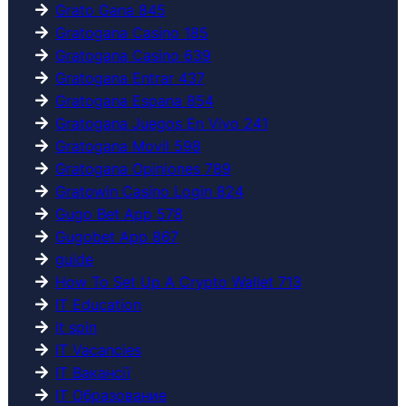
Grato Gana 845
Gratogana Casino 185
Gratogana Casino 639
Gratogana Entrar 437
Gratogana Espana 854
Gratogana Juegos En Vivo 241
Gratogana Movil 598
Gratogana Opiniones 789
Gratowin Casino Login 824
Gugo Bet App 578
Gugobet App 867
guide
How To Set Up A Crypto Wallet 713
IT Education
it spin
IT Vacancies
IT Вакансії
IT Образование