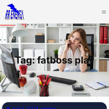
Skip
to
content
Tag:
fatboss play
June 5, 2025
rrenergy