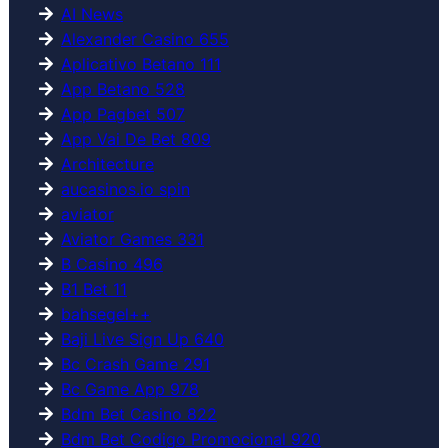
AI News
Alexander Casino 655
Aplicativo Betano 111
App Betano 528
App Pagbet 507
App Vai De Bet 809
Architecture
aucasinos.io spin
aviator
Aviator Games 331
B Casino 496
B1 Bet 11
bahsegel++
Baji Live Sign Up 640
Bc Crash Game 291
Bc Game App 978
Bdm Bet Casino 822
Bdm Bet Codigo Promocional 920