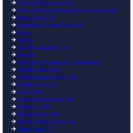
Galactic Wins Login 224
Galactic Wins No Deposit Bonus Codes 244
Galacticwins 727
Gambling Chicken Game 568
game
games
Gas Fee Calculator 110
General
generative ai application landscape 1
Gg Bet Casino 592
Gg Bet Kasyno Opinie 728
Gg Bet Login 230
ghostwriter
Goldbet Casino App 799
Goldbet It 748
Goldbet Login 948
Golden Panda Casino 159
Grato Gana 772