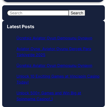
S
Search
e
a
Latest Posts
r
c
Ücretsiz Aviator Oyun Demosunu Oynayın
h
Aviator Oyna ️ Aviator Oyunu Gerçek Para
Türkiye’de 2025
Ücretsiz Aviator Oyun Demosunu Oynayın
Unlock 10 Exciting Games at Vincispin Casino
Today!
Unlock 500+ Games and Win Big at
Spinmama Casino!_1