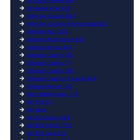
Bc Crash Game 291
Bc Game App 978
Bdm Bet Casino 822
Bdm Bet Codigo Promocional 920
Bdmbet App 335
Bdmbet Application 855
Bdmbet Bonus 449
Bdmbet Casino 165
Bdmbet Casino 17
Bdmbet Casino 188
Bdmbet Casino En Ligne 974
Bdmbet Retrait 140
Beric Betting App 712
Bet F12 51
Bet Mex
Bet20 Casino 584
Bet365 Calcio 753
Bet365 Live 325