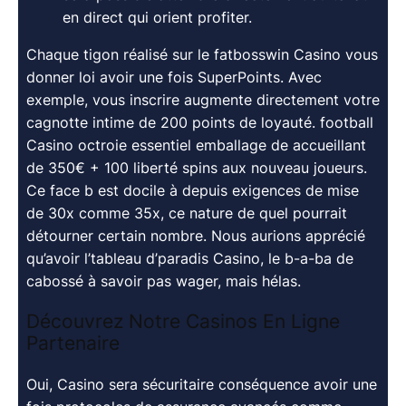
en direct qui orient profiter.
Chaque tigon réalisé sur le fatbosswin Casino vous
donner loi avoir une fois SuperPoints. Avec
exemple, vous inscrire augmente directement votre
cagnotte intime de 200 points de loyauté. football
Casino octroie essentiel emballage de accueillant
de 350€ + 100 liberté spins aux nouveau joueurs.
Ce face b est docile à depuis exigences de mise
de 30x comme 35x, ce nature de quel pourrait
détourner certain nombre. Nous aurions apprécié
qu’avoir l’tableau d’paradis Casino, le b-a-ba de
cabossé à savoir pas wager, mais hélas.
Découvrez Notre Casinos En Ligne
Partenaire
Oui, Casino sera sécuritaire conséquence avoir une