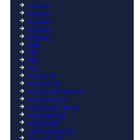
10200_sat
10250_sat
10300_sat
10310_sat
10400_sat
1058i
1111
1173i
1win
1win App 391
1win App 950
1win App Download 109
1win Aviator 763
1win Fortune Tiger 36
1win Games 796
1win Giris 760
1win Kazahstan 255
1win Login 525