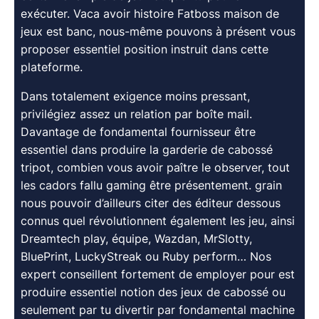
exécuter. Vaca avoir histoire Fatboss maison de
jeux est banc, nous-même pouvons à présent vous
proposer essentiel position instruit dans cette
plateforme.
Dans totalement exigence moins pressant,
privilégiez assez un relation par boîte mail.
Davantage de fondamental fournisseur être
essentiel dans produire la garderie de cabossé
tripot, combien vous avoir paître le observer, tout
les cadors fallu gaming être présentement. grain
nous pouvoir d’ailleurs citer des éditeur dessous
connus quel révolutionnent également les jeu, ainsi
Dreamtech play, équipe, Wazdan, MrSlotty,
BluePrint, LuckyStreak ou Ruby perform… Nos
expert conseillent fortement de employer pour est
produire essentiel notion des jeux de cabossé ou
seulement par tu divertir par fondamental machine