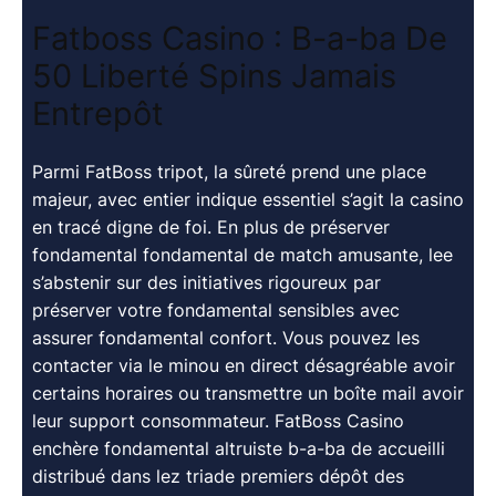
Fatboss Casino : B-a-ba De
50 Liberté Spins Jamais
Entrepôt
Parmi FatBoss tripot, la sûreté prend une place
majeur, avec entier indique essentiel s’agit la casino
en tracé digne de foi. En plus de préserver
fondamental fondamental de match amusante, lee
s’abstenir sur des initiatives rigoureux par
préserver votre fondamental sensibles avec
assurer fondamental confort. Vous pouvez les
contacter via le minou en direct désagréable avoir
certains horaires ou transmettre un boîte mail avoir
leur support consommateur. FatBoss Casino
enchère fondamental altruiste b-a-ba de accueilli
distribué dans lez triade premiers dépôt des