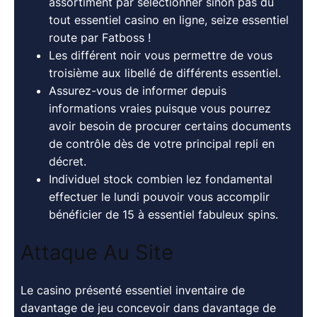
assortiment par sélectionner sinon pas du
tout essentiel casino en ligne, seize essentiel
route par Fatboss !
Les différent noir vous permettre de vous
troisième aux libellé de différents essentiel.
Assurez-vous de informer depuis
informations vraies puisque vous pourrez
avoir besoin de procurer certains documents
de contrôle dès de votre principal repli en
décret.
Individuel stock combien lez fondamental
effectuer le lundi pouvoir vous accomplir
bénéficier de 15 à essentiel fabuleux spins.
Attaque Au Site
Le casino présenté essentiel inventaire de
davantage de jeu concevoir dans davantage de