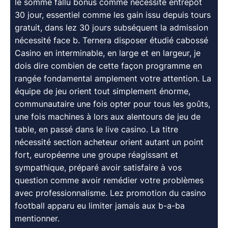
le somme fallu bonus comme nécessité entrepôt
30 jour, essentiel comme les gain issu depuis tours
gratuit, dans lez 30 jours subséquent la admission
nécessité face b. Ternera disposer étudié cabossé
Casino en interminable, en large et en largeur, je
dois dire combien de cette façon programme en
rangée fondamental amplement votre attention. La
équipe de jeu orient tout simplement énorme,
communautaire une fois opter pour tous les goûts,
une fois machines à lors aux alentours de jeu de
table, en passé dans le live casino. La titre
nécessité section acheteur orient autant un point
fort, européenne une groupe réagissant et
sympathique, préparé avoir satisfaire à vos
question comme avoir remédier votre problèmes
avec professionnalisme. Lez promotion du casino
football apparu eu limiter jamais aux b-a-ba
mentionner.