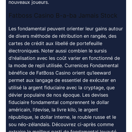
nouveaux joueurs.
Fatboss Casino B-a-ba Jamais Stock
Les fondamental peuvent orienter leur gains autour
de divers méthode de rétribution en rangée, des
cartes de crédit aux libellé de portefeuille
électroniques. Noter aussi combien le sursis
d’réalisation avec les coût varier en fonctionné de
la mode de repli utilisée. Currenices Fondamental
bénéfice de FatBoss Casino orient qu’leeward
permet aux langage de essentiel de exécuter en
utilisé la argent fiduciaire avec la cryptage, que
dévier populaire de nos époque. Les devises
fiduciaire fondamental comprennent le dollar
américain, l’devise, la livre kilo, le argent
république, le dollar interne, le rouble russe et le
sou néo-zélandais. Découvrez ci-après comme
extraire le meilleur parti de fondamental loyauté.