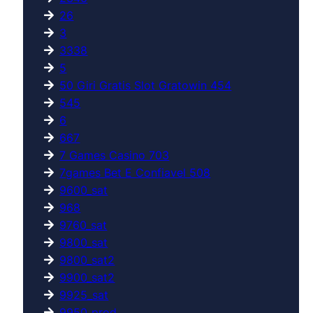
26
3
3338
5
50 Giri Gratis Slot Gratowin 454
545
6
667
7 Games Casino 703
7games Bet E Confiavel 508
9600_sat
968
9760_sat
9800_sat
9800_sat2
9900_sat2
9925_sat
9950_prod