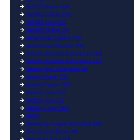
Bet20 Casino 584
Bet365 Calcio 753
Bet365 Live 325
Bet365 Online 131
Betandreas Casino 779
Betandreas Skachat 995
Betano Apostas Esportivas 284
Betano Apostas Esportivas 523
Betano App Download 88
Betano Brasil 539
Betano Pariuri 788
Betboo Plus 632
Betflag App 213
Betflag Login 364
Betify
Betmexico Casino En Linea 308
Betnacional Baixar 86
Betonred Italia 156