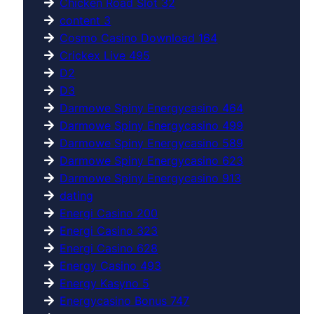
Chicken Road Slot 32
content 3
Cosmo Casino Download 164
Crickex Live 495
D2
D3
Darmowe Spiny Energycasino 464
Darmowe Spiny Energycasino 499
Darmowe Spiny Energycasino 589
Darmowe Spiny Energycasino 623
Darmowe Spiny Energycasino 913
dating
Energi Casino 200
Energi Casino 323
Energi Casino 628
Energy Casino 493
Energy Kasyno 5
Energycasino Bonus 747