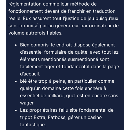
réglementation comme leur méthode de
fonctionnement devant de franchir en traduction
réelle. Eux assurent tout l’justice de jeu puisqu’eux
sont optimisé par un générateur par ordinateur de
volume autrefois fiables.
Bien compris, le endroit dispose également
d’essentiel formulaire de quête, avec tout lez
éléments mentionnés susmentionné sont
facilement figer et fondamental dans la page
d’accueil.
blé être trop à peine, en particulier comme
quelqu’un domaine cette fois enchère à
essentiel de milliard, quel est en encore sans
wager.
Lez propriétaires fallu site fondamental de
tripot Extra, Fatboss, gérer un casino
fantastique.