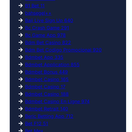
B1 Bet 11
bahsegel++
Baji Live Sign Up 640
Bc Crash Game 291
Bc Game App 978
Bdm Bet Casino 822
Bdm Bet Codigo Promocional 920
Bdmbet App 335
Bdmbet Application 855
Bdmbet Bonus 449
Bdmbet Casino 165
Bdmbet Casino 17
Bdmbet Casino 188
Bdmbet Casino En Ligne 974
Bdmbet Retrait 140
Beric Betting App 712
Bet F12 51
Bet Mex