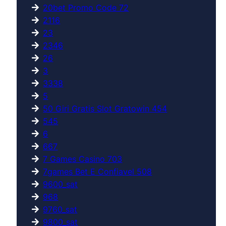
20bet Promo Code 72
2116
23
2346
26
3
3338
5
50 Giri Gratis Slot Gratowin 454
545
6
667
7 Games Casino 703
7games Bet E Confiavel 508
9600_sat
968
9760_sat
9800_sat