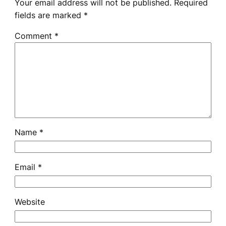
Your email address will not be published.
Required
fields are marked
*
Comment
*
Name
*
Email
*
Website