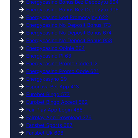
Energycasino Bonus Bez Depozytu 504
Energycasino Bonus Bez Depozytu 906
Energycasino Kod Promocyjny 622
Energycasino No Deposit Bonus 173
Energycasino No Deposit Bonus 674
Energycasino No Deposit Bonus 958
Energycasino Opinie 204
Energycasino Pl 63
Energycasino Promo Code 112
Energycasino Promo Code 621
Energykasyno 29
Esportiva Bet App 413
Eurobet Bingo 577
Eurobet Bingo Accedi 562
Fair Play App Login 466
Fairplay App Download 376
Fansbet Sports 687
Fansbet Uk 608