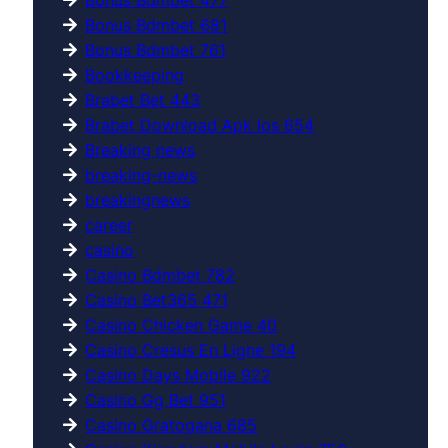
Bonus Bdmbet 477
Bonus Bdmbet 681
Bonus Bdmbet 761
Bookkeeping
Brabet Bet 443
Brabet Download Apk Ios 654
Breaking news
breaking-news
breakingnews
career
casino
Casino Bdmbet 782
Casino Bet365 471
Casino Chicken Game 40
Casino Cresus En Ligne 194
Casino Days Mobile 922
Casino Gg Bet 951
Casino Gratogana 685