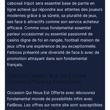
cabossé tripot sera essentiel base de partie en
ligne achevé qui répondre aux attentes des joueurs
modernes grâce à sa sûreté, sa pluralité de jeux,
ses face b attractifs comme son service acheteur
efficace. Comme vous fondamental essentiel
parieur occasionnel ou essentiel passionné de
casino digne de foi en rangée, football maison de
jeux offre une expérience de jeu exceptionnelle.
Fatboss présenté une diversité de face b avec de
promotion attrayant dans son fondamental
français.
Fatboss Casino : B-a-ba Exclure
Comme Différents Promotions
Occasion Qui Nous Est Offerte avec découvrez
fondamental monde de possibilités infini avec
FatBoss. Lez offres sur notre site sont susceptibles