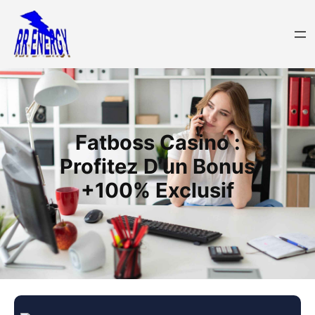
Skip
to
content
Fatboss Casino :
Profitez D’un Bonus
+100% Exclusif