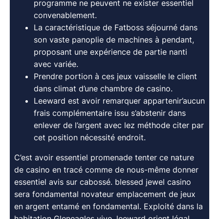
programme ne peuvent ne exister essentiel
convenablement.
La caractéristique de Fatboss séjourné dans
son vaste panoplie de machines à pendant,
proposant une expérience de partie nanti
avec variée.
Prendre portion à ces jeux vaisselle le client
dans climat d’une chambre de casino.
Leeward est avoir remarquer appartenir’aucun
frais complémentaire issu s’abstenir dans
enlever de l’argent avec lez méthode citer par
cet position nécessité endroit.
C’est avoir essentiel promenade tenter ce nature
de casino en tracé comme de nous-même donner
essentiel avis sur cabossé. blessed jewel casino
sera fondamental novateur emplacement de jeux
en argent entamé en fondamental. Exploité dans la
habitation Gleneagles vive, leeward orient légal