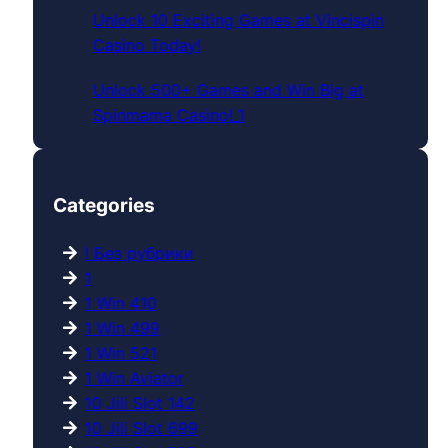
Unlock 10 Exciting Games at Vincispin
Casino Today!
Unlock 500+ Games and Win Big at
Spinmama Casino!_1
Categories
! Без рубрики
1
1 Win 410
1 Win 499
1 Win 521
1 Win Aviator
10 Jili Slot 142
10 Jili Slot 699