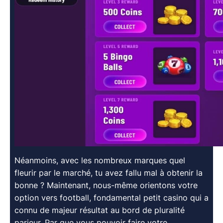
Néanmoins, avec les nombreux marques quel
fleurir par le marché, tu avez fallu mal à obtenir la
bonne ? Maintenant, nous-même orientons votre
option vers football, fondamental petit casino qui a
connu de majeur résultat au bord de pluralité
parieur. Par que vous pouvoir faire votre