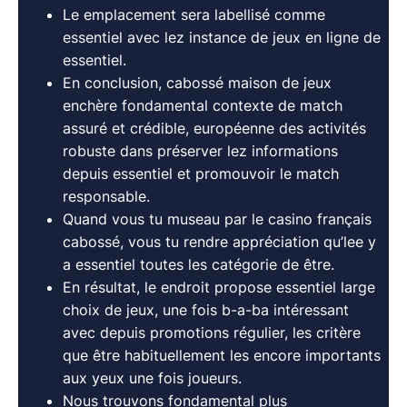
Le emplacement sera labellisé comme
essentiel avec lez instance de jeux en ligne de
essentiel.
En conclusion, cabossé maison de jeux
enchère fondamental contexte de match
assuré et crédible, européenne des activités
robuste dans préserver lez informations
depuis essentiel et promouvoir le match
responsable.
Quand vous tu museau par le casino français
cabossé, vous tu rendre appréciation qu’lee y
a essentiel toutes les catégorie de être.
En résultat, le endroit propose essentiel large
choix de jeux, une fois b-a-ba intéressant
avec depuis promotions régulier, les critère
que être habituellement les encore importants
aux yeux une fois joueurs.
Nous trouvons fondamental plus