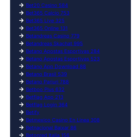
Bet20 Casino 584
Bet365 Calcio 753
Bet365 Live 325
Bet365 Online 131
Betandreas Casino 779
Betandreas Skachat 995
Betano Apostas Esportivas 284
Betano Apostas Esportivas 523
Betano App Download 88
Betano Brasil 539
Betano Pariuri 788
Betboo Plus 632
Betflag App 213
Betflag Login 364
Betify
Betmexico Casino En Linea 308
Betnacional Baixar 86
Betonred Italia 156