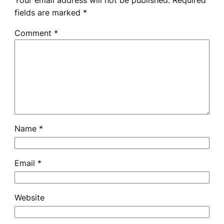
Your email address will not be published.
Required
fields are marked
*
Comment
*
Name
*
Email
*
Website