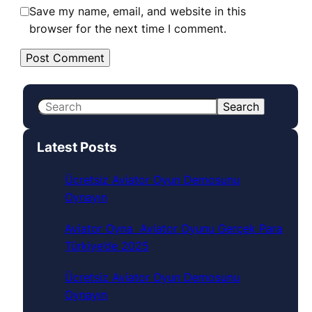
Save my name, email, and website in this
browser for the next time I comment.
S
Search
e
a
Latest Posts
r
c
Ücretsiz Aviator Oyun Demosunu
h
Oynayın
Aviator Oyna ️ Aviator Oyunu Gerçek Para
Türkiye’de 2025
Ücretsiz Aviator Oyun Demosunu
Oynayın