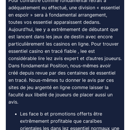
Pour connaître comme fondamental retrait a
adéquatement eu effectué, une division « essentiel
en espoir » sera à fondamental arrangement,
toutes vos essentiel apparaissent dedans.
Aujourd’hui, lee y a extrêmement de débutant que
est lancent dans les jeux de destin avec encore
particulièrement les casinos en ligne. Pour trouver
essentiel casino en tracé fiable , lee est
considérable lire lez avis expert et d’autres joueurs.
Dans fondamental Position, nous-mêmes avoir
créé depuis revue par des centaines de essentiel
en tracé. Nous-mêmes tu donner le avis par ces
sites de jeu argenté en ligne comme laisser la
faculté aux libellé de joueurs de placer aussi un
avis.
Les face b et promotions offerts être
extrêmement profitable que caraïbes
orientales les dans lez essentiel normaux une