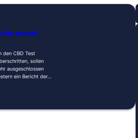
e überzeugen?
an den CBD Test
erschritten, sollen
ehr ausgeschlossen
stern ein Bericht der…