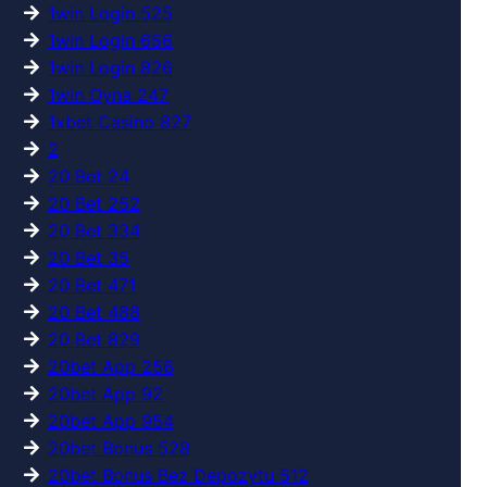
1win Login 525
1win Login 656
1win Login 826
1win Oyna 247
1xbet Casino 827
2
20 Bet 24
20 Bet 252
20 Bet 334
20 Bet 35
20 Bet 471
20 Bet 488
20 Bet 829
20bet App 256
20bet App 92
20bet App 954
20bet Bonus 528
20bet Bonus Bez Depozytu 512