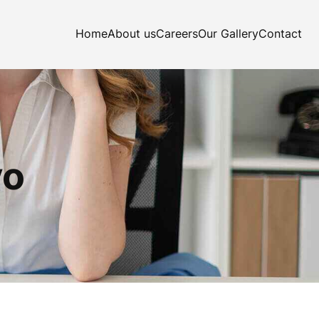
Home
About us
Careers
Our Gallery
Contact
vo