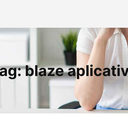
ag:
blaze aplicati