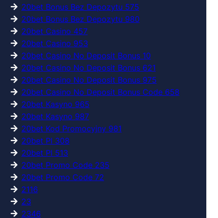
20bet Bonus Bez Depozytu 575
20bet Bonus Bez Depozytu 980
20bet Casino 457
20bet Casino 953
20bet Casino No Deposit Bonus 10
20bet Casino No Deposit Bonus 621
20bet Casino No Deposit Bonus 975
20bet Casino No Deposit Bonus Code 658
20bet Kasyno 965
20bet Kasyno 987
20bet Kod Promocyjny 981
20bet Pl 308
20bet Pl 513
20bet Promo Code 235
20bet Promo Code 72
2116
23
2346