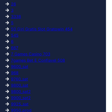
26
3
3338
5
50 Giri Gratis Slot Gratowin 454
545
6
667
7 Games Casino 703
7games Bet E Confiavel 508
9600_sat
968
9760_sat
9800_sat
9800_sat2
9900_sat2
9925_sat
9950_prod