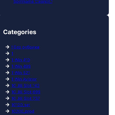
Spinmama Casino!_1
Categories
! Без рубрики
1
1 Win 410
1 Win 499
1 Win 521
1 Win Aviator
10 Jili Slot 142
10 Jili Slot 699
10 Jili Slot 737
10120_sat
10200_prod