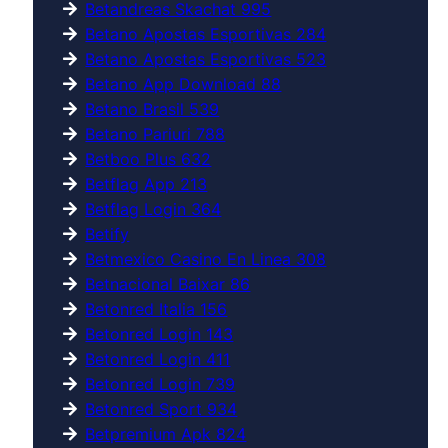
Betandreas Skachat 995
Betano Apostas Esportivas 284
Betano Apostas Esportivas 523
Betano App Download 88
Betano Brasil 539
Betano Pariuri 788
Betboo Plus 632
Betflag App 213
Betflag Login 364
Betify
Betmexico Casino En Linea 308
Betnacional Baixar 86
Betonred Italia 156
Betonred Login 143
Betonred Login 411
Betonred Login 739
Betonred Sport 934
Betpremium Apk 824