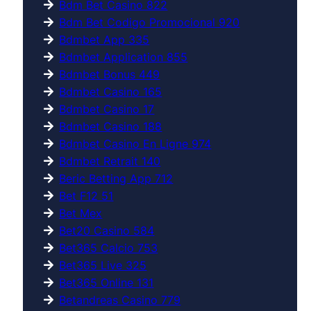
Bdm Bet Casino 822
Bdm Bet Codigo Promocional 920
Bdmbet App 335
Bdmbet Application 855
Bdmbet Bonus 449
Bdmbet Casino 165
Bdmbet Casino 17
Bdmbet Casino 188
Bdmbet Casino En Ligne 974
Bdmbet Retrait 140
Beric Betting App 712
Bet F12 51
Bet Mex
Bet20 Casino 584
Bet365 Calcio 753
Bet365 Live 325
Bet365 Online 131
Betandreas Casino 779