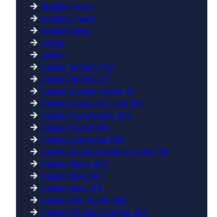
Breaking news
breaking-news
breakingnews
career
casino
Casino Bdmbet 782
Casino Bet365 471
Casino Chicken Game 40
Casino Cresus En Ligne 194
Casino Days Mobile 922
Casino Gg Bet 951
Casino Gratogana 685
Casino Kingdom Mobile Login 756
Casino Mania 859
Casino Mcw 507
Casino Mcw 579
Casino Wild Sultan 966
Casino770 Mon Compte 465