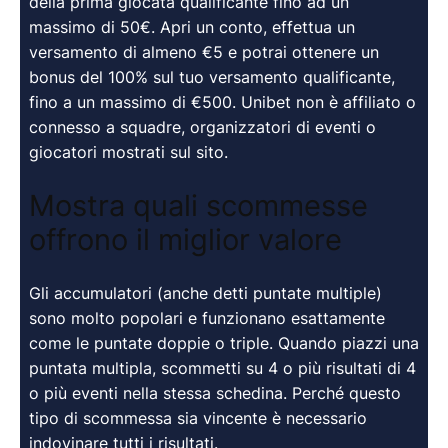
della prima giocata qualificante fino ad un
massimo di 50€. Apri un conto, effettua un
versamento di almeno €5 e potrai ottenere un
bonus del 100% sul tuo versamento qualificante,
fino a un massimo di €500. Unibet non è affiliato o
connesso a squadre, organizzatori di eventi o
giocatori mostrati sul sito.
Mostra quali scommesse
offrono il miglior valore
Gli accumulatori (anche detti puntate multiple)
sono molto popolari e funzionano esattamente
come le puntate doppie o triple. Quando piazzi una
puntata multipla, scommetti su 4 o più risultati di 4
o più eventi nella stessa schedina. Perché questo
tipo di scommessa sia vincente è necessario
indovinare tutti i risultati.