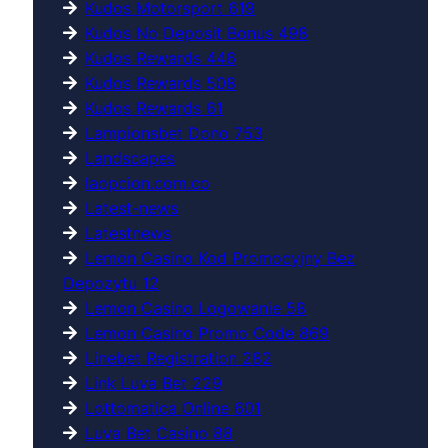
Kudos Motorsport 619
Kudos No Deposit Bonus 498
Kudos Rewards 446
Kudos Rewards 508
Kudos Rewards 61
Lampionsbet Dono 753
Landscapes
laopcion.com.co
Latest-news
Latestnews
Lemon Casino Kod Promocyjny Bez
Depozytu 12
Lemon Casino Logowanie 58
Lemon Casino Promo Code 869
Linebet Registration 282
Link Luva Bet 229
Lottomatica Online 601
Luva Bet Casino 88