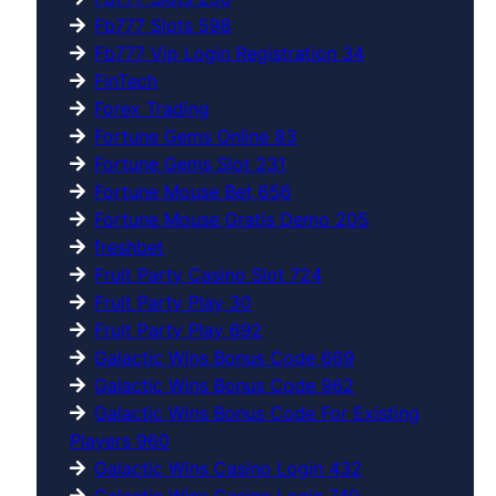
Fb777 Slots 598
Fb777 Vip Login Registration 34
FinTech
Forex Trading
Fortune Gems Online 83
Fortune Gems Slot 231
Fortune Mouse Bet 656
Fortune Mouse Gratis Demo 205
freshbet
Fruit Party Casino Slot 724
Fruit Party Play 30
Fruit Party Play 692
Galactic Wins Bonus Code 669
Galactic Wins Bonus Code 962
Galactic Wins Bonus Code For Existing
Players 960
Galactic Wins Casino Login 432
Galactic Wins Casino Login 740