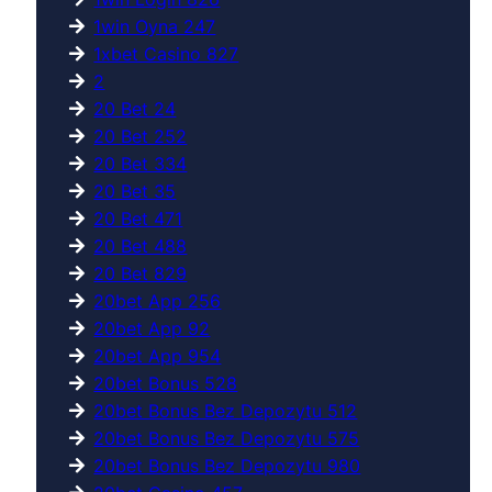
1win Oyna 247
1xbet Casino 827
2
20 Bet 24
20 Bet 252
20 Bet 334
20 Bet 35
20 Bet 471
20 Bet 488
20 Bet 829
20bet App 256
20bet App 92
20bet App 954
20bet Bonus 528
20bet Bonus Bez Depozytu 512
20bet Bonus Bez Depozytu 575
20bet Bonus Bez Depozytu 980