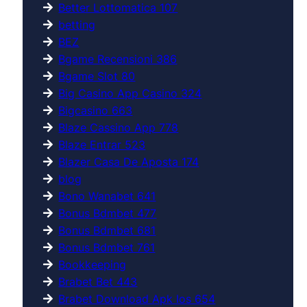
Better Lottomatica 107
betting
BEZ
Bgame Recensioni 386
Bgame Slot 80
Big Casino App Casino 324
Bigcasino 663
Blaze Cassino App 778
Blaze Entrar 523
Blazer Casa De Aposta 174
blog
Bono Wanabet 641
Bonus Bdmbet 477
Bonus Bdmbet 681
Bonus Bdmbet 761
Bookkeeping
Brabet Bet 443
Brabet Download Apk Ios 654