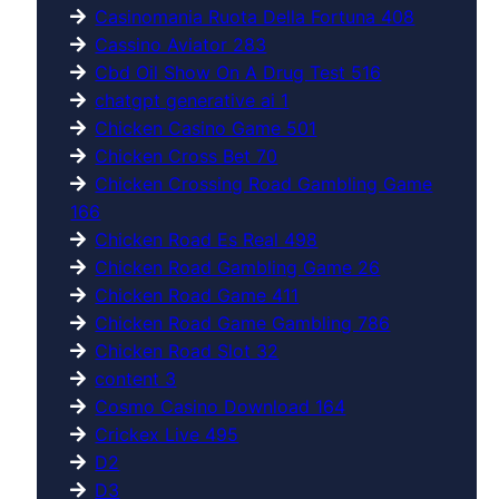
Casinomania Ruota Della Fortuna 408
Cassino Aviator 283
Cbd Oil Show On A Drug Test 516
chatgpt generative ai 1
Chicken Casino Game 501
Chicken Cross Bet 70
Chicken Crossing Road Gambling Game
166
Chicken Road Es Real 498
Chicken Road Gambling Game 26
Chicken Road Game 411
Chicken Road Game Gambling 786
Chicken Road Slot 32
content 3
Cosmo Casino Download 164
Crickex Live 495
D2
D3