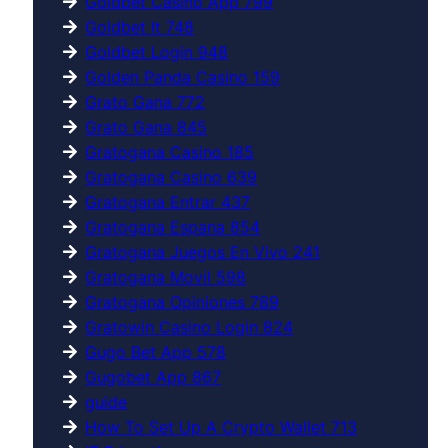
Goldbet Casino App 799
Goldbet It 748
Goldbet Login 948
Golden Panda Casino 159
Grato Gana 772
Grato Gana 845
Gratogana Casino 185
Gratogana Casino 639
Gratogana Entrar 437
Gratogana Espana 854
Gratogana Juegos En Vivo 241
Gratogana Movil 598
Gratogana Opiniones 789
Gratowin Casino Login 824
Gugo Bet App 578
Gugobet App 867
guide
How To Set Up A Crypto Wallet 713