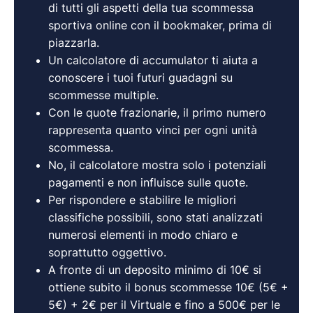
di tutti gli aspetti della tua scommessa
sportiva online con il bookmaker, prima di
piazzarla.
Un calcolatore di accumulator ti aiuta a
conoscere i tuoi futuri guadagni su
scommesse multiple.
Con le quote frazionarie, il primo numero
rappresenta quanto vinci per ogni unità
scommessa.
No, il calcolatore mostra solo i potenziali
pagamenti e non influisce sulle quote.
Per rispondere e stabilire le migliori
classifiche possibili, sono stati analizzati
numerosi elementi in modo chiaro e
soprattutto oggettivo.
A fronte di un deposito minimo di 10€ si
ottiene subito il bonus scommesse 10€ (5€ +
5€) + 2€ per il Virtuale e fino a 500€ per le