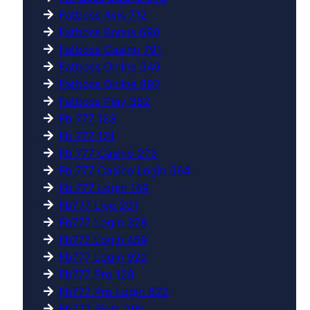
Fatboss Avis 712
Fatboss Bonus 690
Fatboss Casino 791
Fatboss Online 349
Fatboss Online 892
Fatboss Play 362
Fb 777 123
Fb 777 174
Fb 777 Casino 273
Fb 777 Casino Login 364
Fb 777 Login 149
Fb777 Live 201
Fb777 Login 328
Fb777 Login 459
Fb777 Login 922
Fb777 Pro 128
Fb777 Pro Login 822
Fb777 Slots 290