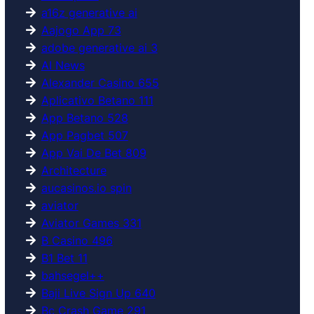
a16z generative ai
Aajogo App 73
adobe generative ai 3
AI News
Alexander Casino 655
Aplicativo Betano 111
App Betano 528
App Pagbet 507
App Vai De Bet 809
Architecture
aucasinos.io spin
aviator
Aviator Games 331
B Casino 496
B1 Bet 11
bahsegel++
Baji Live Sign Up 640
Bc Crash Game 291