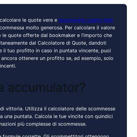
 calcolare le quote vere e
boomerang casino italy
 scommessa molto generosa. Per calcolare il valore
lo le quote offerte dal bookmaker e l’importo che
tantaneamente dal Calcolatore di Quote, dandoti
 il tuo profitto in caso in puntata vincente, puoi
oi ancora ottenere un profitto se, ad esempio, solo
incenti.
a accumulator?
di vittoria. Utilizza il calcolatore delle scommesse
a una puntata. Calcola le tue vincite con quindici
mbinazioni più complesse di scommesse.
e formule corrette. Gli scommettitori ottengono