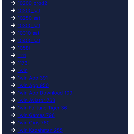
10200_prod2
10200_sat
10250_sat
10300_sat
10310_sat
10400_sat
1058i
1111
1173i
1win
1win App 391
1win App 950
1win App Download 109
1win Aviator 763
1win Fortune Tiger 36
1win Games 796
1win Giris 760
1win Kazahstan 255