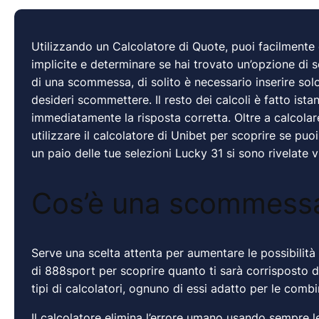
Utilizzando un Calcolatore di Quote, puoi facilmente
implicite e determinare se hai trovato un’opzione di
di una scommessa, di solito è necessario inserire so
desideri scommettere. Il resto dei calcoli è fatto is
immediatamente la risposta corretta. Oltre a calcolare
utilizzare il calcolatore di Unibet per scoprire se pu
un paio delle tue selezioni Lucky 31 si sono rivelate v
Cos’è una scommess
Serve una scelta attenta per aumentare le possibilità 
di 888sport per scoprire quanto ti sarà corrisposto d
tipi di calcolatori, ognuno di essi adatto per le co
Il calcolatore elimina l’errore umano usando sempre l