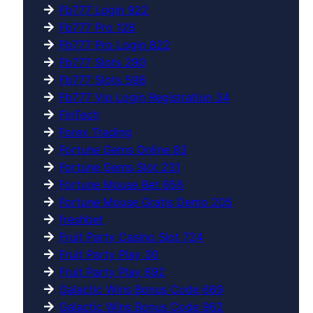
Fb777 Login 922
Fb777 Pro 128
Fb777 Pro Login 822
Fb777 Slots 290
Fb777 Slots 598
Fb777 Vip Login Registration 34
FinTech
Forex Trading
Fortune Gems Online 83
Fortune Gems Slot 231
Fortune Mouse Bet 656
Fortune Mouse Gratis Demo 205
freshbet
Fruit Party Casino Slot 724
Fruit Party Play 30
Fruit Party Play 692
Galactic Wins Bonus Code 669
Galactic Wins Bonus Code 962