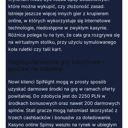
które można wykupić, czy złożoność zasad.
Istnieje jeszcze więcej innych gier z krupierem
online, w których wykorzystuje się internetowe
technologie, niedostępne w zwykłym kasynie.
Różnica polega tu na tym, że cała gra rozgrywa się
na wirtualnym stoliku, przy użyciu symulowanego
koła ruletki czy talii kart.
Najpopularniejsze gry kasynowe –
postaw na zabawę!
Nowi klienci SpiNight mogą w prosty sposób
uzyskać darmowe środki na grę w ramach oferty
powitalnej. Do zdobycia jest do 2250 PLN w
środkach bonusowych oraz nawet 200 darmowych
spinów. Stali gracze mogą natomiast skorzystać z
trzech cashbacków i bonusów za doładowanie.
Kasyno online Spinsy weszło na rynek w ubiegłym