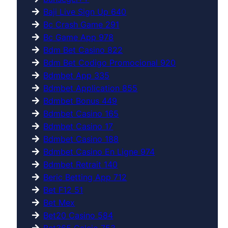
Baji Live Sign Up 640
Bc Crash Game 291
Bc Game App 978
Bdm Bet Casino 822
Bdm Bet Codigo Promocional 920
Bdmbet App 335
Bdmbet Application 855
Bdmbet Bonus 449
Bdmbet Casino 165
Bdmbet Casino 17
Bdmbet Casino 188
Bdmbet Casino En Ligne 974
Bdmbet Retrait 140
Beric Betting App 712
Bet F12 51
Bet Mex
Bet20 Casino 584
Bet365 Calcio 753