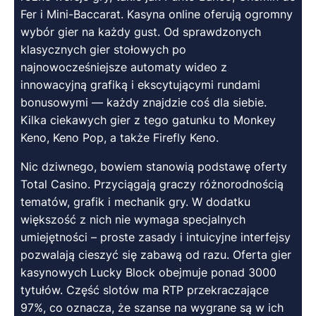
Fer i Mini-Baccarat. Kasyna online oferują ogromny
wybór gier na każdy gust. Od sprawdzonych
klasycznych gier stołowych po
najnowocześniejsze automaty wideo z
innowacyjną grafiką i ekscytującymi rundami
bonusowymi — każdy znajdzie coś dla siebie.
Kilka ciekawych gier z tego gatunku to Monkey
Keno, Keno Pop, a także Firefly Keno.
Nic dziwnego, bowiem stanowią podstawę oferty
Total Casino. Przyciągają graczy różnorodnością
tematów, grafik i mechanik gry. W dodatku
większość z nich nie wymaga specjalnych
umiejętności – proste zasady i intuicyjne interfejsy
pozwalają cieszyć się zabawą od razu. Oferta gier
kasynowych Lucky Block obejmuje ponad 3000
tytułów. Część slotów ma RTP przekraczające
97%, co oznacza, że szanse na wygrane są w ich