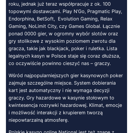
roku, jednak już teraz współpracuje z ok. 100
topowymi dostawcami. Play N’Go, Pragmatic Play,
Endorphina, BetSoft, Evolution Gaming, Relax
Gaming, NoLimit City, czy Games Global. Łącznie
ponad 0000 gier, w ogromny wybór slotów oraz
gry stolikowe z wysokim poziomem zwrotu dla
gracza, takie jak blackjack, poker i ruletka. Lista
legalnych kasyn w Polsce staje się coraz dłuższa,
co oczywiście powinno cieszyć nas – graczy.
Wśród najpopularniejszych gier kasynowych poker
zajmuje szczególne miejsce. System dobierania
kart jest automatyczny i nie wymaga decyzji
graczy. Gry hazardowe w kasynie stołowym to
kwintesencja rozrywki hazardowej. Klimat, emocje
i możliwość interakcji z krupierem tworzą
niepowtarzalną atmosferę.
Polskie kasyno online National jest też znane z