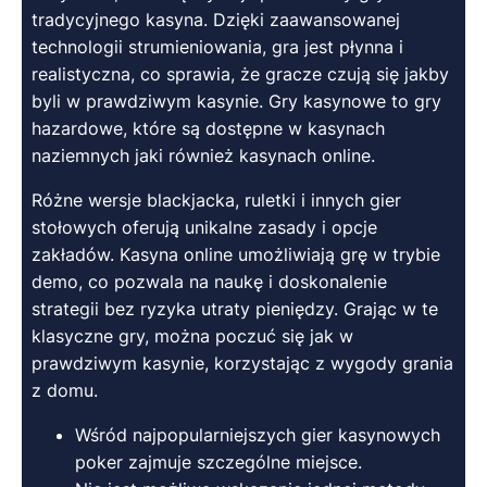
tradycyjnego kasyna. Dzięki zaawansowanej
technologii strumieniowania, gra jest płynna i
realistyczna, co sprawia, że gracze czują się jakby
byli w prawdziwym kasynie. Gry kasynowe to gry
hazardowe, które są dostępne w kasynach
naziemnych jaki również kasynach online.
Różne wersje blackjacka, ruletki i innych gier
stołowych oferują unikalne zasady i opcje
zakładów. Kasyna online umożliwiają grę w trybie
demo, co pozwala na naukę i doskonalenie
strategii bez ryzyka utraty pieniędzy. Grając w te
klasyczne gry, można poczuć się jak w
prawdziwym kasynie, korzystając z wygody grania
z domu.
Wśród najpopularniejszych gier kasynowych
poker zajmuje szczególne miejsce.