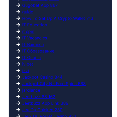
Gugobet App 867
guide
How To Set Up A Crypto Wallet 713
IT Education
it spin
IT Vacancies
IT Вакансії
IT Образование
IT Освіта
ivibet
izzi
Jackpot Casino 844
Jackpot City Nz Free Spins 668
jardiance
Jeetbuzz 88 162
Jeetbuzz App Link 389
Jeu Du Chicken 230
Jeux Du Poulet Casino 933