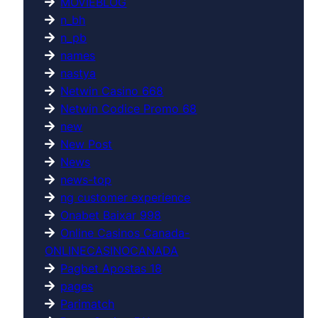
MOVIEBLOG
n_bh
n_pb
names
nastya
Netwin Casino 668
Netwin Codice Promo 68
new
New Post
News
news-top
ng customer experience
Onabet Baixar 998
Online Casinos Canada-
ONLINECASINOCANADA
Pagbet Apostas 18
pages
Parimatch