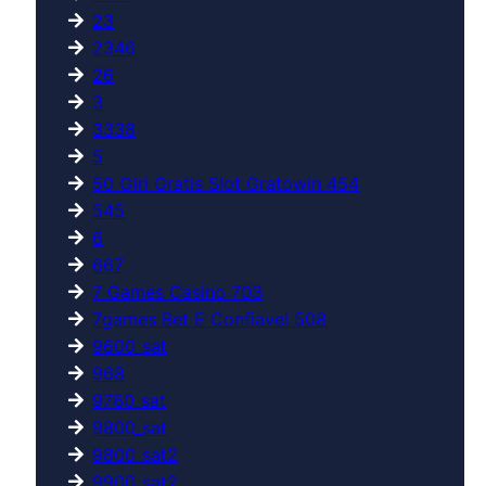
23
2346
26
3
3338
5
50 Giri Gratis Slot Gratowin 454
545
6
667
7 Games Casino 703
7games Bet E Confiavel 508
9600_sat
968
9760_sat
9800_sat
9800_sat2
9900_sat2