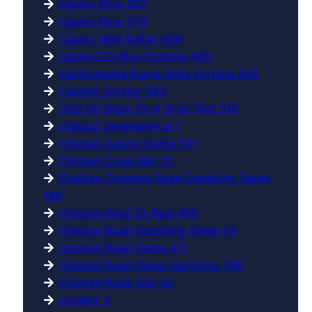
Casino Mcw 507
Casino Mcw 579
Casino Wild Sultan 966
Casino770 Mon Compte 465
Casinomania Ruota Della Fortuna 408
Cassino Aviator 283
Cbd Oil Show On A Drug Test 516
chatgpt generative ai 1
Chicken Casino Game 501
Chicken Cross Bet 70
Chicken Crossing Road Gambling Game
166
Chicken Road Es Real 498
Chicken Road Gambling Game 26
Chicken Road Game 411
Chicken Road Game Gambling 786
Chicken Road Slot 32
content 3