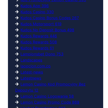
Kudos App 396
Kudos Casino 330
Kudos Casino Bonus Codes 267
Kudos Motorsport 619
Kudos No Deposit Bonus 498
Kudos Rewards 446
Kudos Rewards 508
Kudos Rewards 61
Lampionsbet Dono 753
Landscapes
laopcion.com.co
Latest-news
Latestnews
Lemon Casino Kod Promocyjny Bez
Depozytu 12
Lemon Casino Logowanie 58
Lemon Casino Promo Code 869