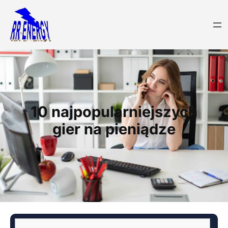
Skip
to
content
10 najpopularniejszych
gier na pieniądze