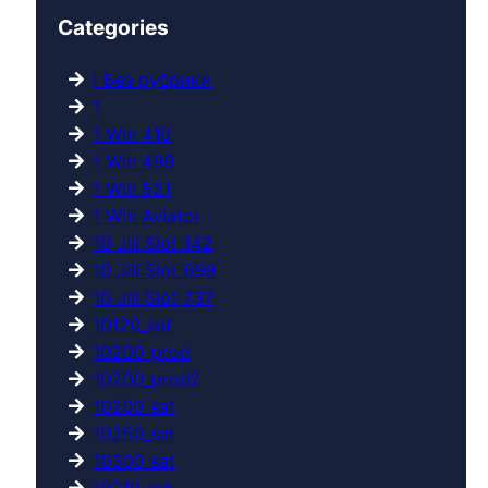
Categories
! Без рубрики
1
1 Win 410
1 Win 499
1 Win 521
1 Win Aviator
10 Jili Slot 142
10 Jili Slot 699
10 Jili Slot 737
10120_sat
10200_prod
10200_prod2
10200_sat
10250_sat
10300_sat
10310_sat