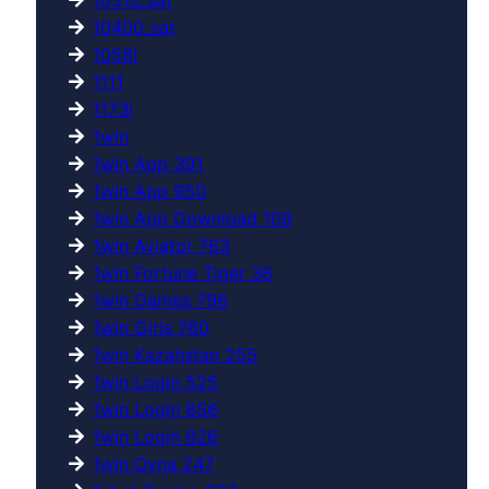
10400_sat
1058i
1111
1173i
1win
1win App 391
1win App 950
1win App Download 109
1win Aviator 763
1win Fortune Tiger 36
1win Games 796
1win Giris 760
1win Kazahstan 255
1win Login 525
1win Login 656
1win Login 826
1win Oyna 247