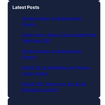
a
Latest Posts
r
c
Ücretsiz Aviator Oyun Demosunu
h
Oynayın
Aviator Oyna ️ Aviator Oyunu Gerçek Para
Türkiye’de 2025
Ücretsiz Aviator Oyun Demosunu
Oynayın
Unlock 10 Exciting Games at Vincispin
Casino Today!
Unlock 500+ Games and Win Big at
Spinmama Casino!_1