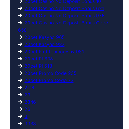
20bet Casino No Deposit Bonus 10
20bet Casino No Deposit Bonus 621
20bet Casino No Deposit Bonus 975
20bet Casino No Deposit Bonus Code
658
20bet Kasyno 965
20bet Kasyno 987
20bet Kod Promocyjny 981
20bet Pl 308
20bet Pl 513
20bet Promo Code 235
20bet Promo Code 72
2116
23
2346
26
3
3338