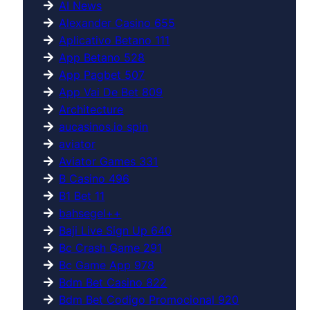
AI News
Alexander Casino 655
Aplicativo Betano 111
App Betano 528
App Pagbet 507
App Vai De Bet 809
Architecture
aucasinos.io spin
aviator
Aviator Games 331
B Casino 496
B1 Bet 11
bahsegel++
Baji Live Sign Up 640
Bc Crash Game 291
Bc Game App 978
Bdm Bet Casino 822
Bdm Bet Codigo Promocional 920