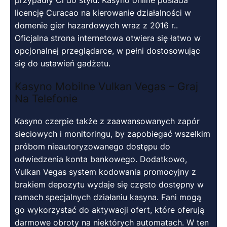
przypadły Ci do stylu. Kasyno online posiada
licencję Curacao na kierowanie działalności w
domenie gier hazardowych wraz z 2016 r..
Oficjalna strona internetowa otwiera się łatwo w
opcjonalnej przeglądarce, w pełni dostosowując
się do ustawień gadżetu.
Kasyno Mobilne Vulkan Vegas – Graj
Na Telefonie
Kasyno czerpie także z zaawansowanych zapór
sieciowych i monitoringu, by zapobiegać wszelkim
próbom nieautoryzowanego dostępu do
odwiedzenia konta bankowego. Dodatkowo,
Vulkan Vegas system kodowania promocyjny z
brakiem depozytu wydaje się często dostępny w
ramach specjalnych działaniu kasyna. Fani mogą
go wykorzystać do aktywacji ofert, które oferują
darmowe obroty na niektórych automatach. W ten