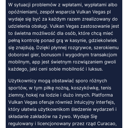
W sytuacji problemów z wpłatami, wypłatami albo
opóźnieniami, zespół wsparcia Vulkan Vegas pl
wydaje się być za każdym razem zrealizowany do
udzielenia obsługi. Vulkan Vegas zastosowanie jest
to świetna możliwość dla osób, które chcą mieć
pełną kontrolę ponad grą w kasynie, gdziekolwiek
się znajdują. Dzięki płynnej rozgrywce, szerokiemu
doborowi gier, bonusom i wygodnym transakcjom
mobilnym, app jest świetnym rozwiązaniem gwoli
każdego, jaki ceni sobie mobilność i luksus.
Użytkownicy mogą obstawiać sporo różnych
sportów, w tym piłkę nożną, koszykówkę, tenis
ziemny, hokej na lodzie i dużo innych. Platforma
Vulkan Vegas oferuje również intuicyjny interfejs,
który ułatwia użytkownikom śledzenie wydarzeń i
składanie zakładów na żywo. Wydaje Się
regulowany i licencjonowany przez rząd Curacao,