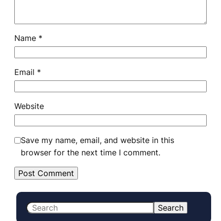
Name
*
Email
*
Website
Save my name, email, and website in this
browser for the next time I comment.
S
Search
e