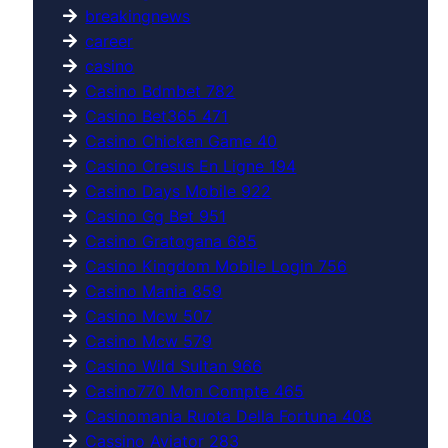
breakingnews
career
casino
Casino Bdmbet 782
Casino Bet365 471
Casino Chicken Game 40
Casino Cresus En Ligne 194
Casino Days Mobile 922
Casino Gg Bet 951
Casino Gratogana 685
Casino Kingdom Mobile Login 756
Casino Mania 859
Casino Mcw 507
Casino Mcw 579
Casino Wild Sultan 966
Casino770 Mon Compte 465
Casinomania Ruota Della Fortuna 408
Cassino Aviator 283