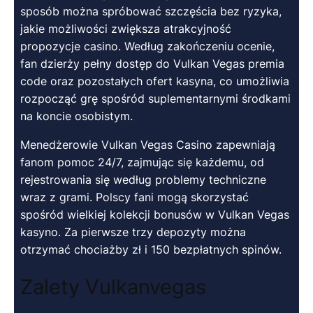
sposób można spróbować szczęścia bez ryzyka,
jakie możliwości zwiększa atrakcyjność
propozycje casino. Według zakończeniu ocenie,
fan dzierży pełny dostęp do Vulkan Vegas premia
code oraz pozostałych ofert kasyna, co umożliwia
rozpocząć grę spośród suplementarnymi środkami
na koncie osobistym.
Menedżerowie Vulkan Vegas Casino zapewniają
fanom pomoc 24/7, zajmując się każdemu, od
rejestrowania się według problemy techniczne
wraz z grami. Polscy fani mogą skorzystać
spośród wielkiej kolekcji bonusów w Vulkan Vegas
kasyno. Za pierwsze trzy depozyty można
otrzymać chociażby zł i 150 bezpłatnych spinów.
Zalety Vulkanvegas