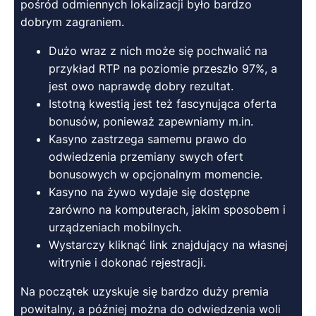
pośród odmiennych lokalizacji było bardzo
dobrym zagraniem.
Dużo wraz z nich może się pochwalić na
przykład RTP na poziomie przeszło 97%, a
jest owo naprawdę dobry rezultat.
Istotną kwestią jest też fascynująca oferta
bonusów, ponieważ zapewniamy m.in.
Kasyno zastrzega samemu prawo do
odwiedzenia przemiany swych ofert
bonusowych w opcjonalnym momencie.
Kasyno na żywo wydaje się dostępne
zarówno na komputerach, jakim sposobem i
urządzeniach mobilnych.
Wystarczy kliknąć link znajdujący na własnej
witrynie i dokonać rejestracji.
Na początek uzyskuje się bardzo duży premia
powitalny, a później można do odwiedzenia woli