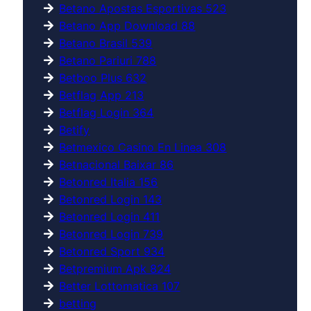
Betano Apostas Esportivas 523
Betano App Download 88
Betano Brasil 539
Betano Pariuri 788
Betboo Plus 632
Betflag App 213
Betflag Login 364
Betify
Betmexico Casino En Linea 308
Betnacional Baixar 86
Betonred Italia 156
Betonred Login 143
Betonred Login 411
Betonred Login 739
Betonred Sport 934
Betpremium Apk 824
Better Lottomatica 107
betting