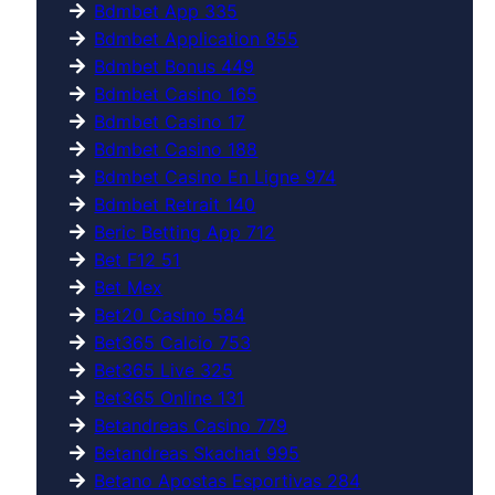
Bdmbet App 335
Bdmbet Application 855
Bdmbet Bonus 449
Bdmbet Casino 165
Bdmbet Casino 17
Bdmbet Casino 188
Bdmbet Casino En Ligne 974
Bdmbet Retrait 140
Beric Betting App 712
Bet F12 51
Bet Mex
Bet20 Casino 584
Bet365 Calcio 753
Bet365 Live 325
Bet365 Online 131
Betandreas Casino 779
Betandreas Skachat 995
Betano Apostas Esportivas 284