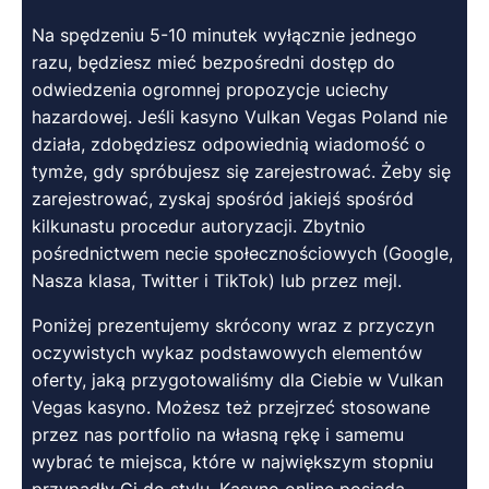
Na spędzeniu 5-10 minutek wyłącznie jednego
razu, będziesz mieć bezpośredni dostęp do
odwiedzenia ogromnej propozycje uciechy
hazardowej. Jeśli kasyno Vulkan Vegas Poland nie
działa, zdobędziesz odpowiednią wiadomość o
tymże, gdy spróbujesz się zarejestrować. Żeby się
zarejestrować, zyskaj spośród jakiejś spośród
kilkunastu procedur autoryzacji. Zbytnio
pośrednictwem necie społecznościowych (Google,
Nasza klasa, Twitter i TikTok) lub przez mejl.
Poniżej prezentujemy skrócony wraz z przyczyn
oczywistych wykaz podstawowych elementów
oferty, jaką przygotowaliśmy dla Ciebie w Vulkan
Vegas kasyno. Możesz też przejrzeć stosowane
przez nas portfolio na własną rękę i samemu
wybrać te miejsca, które w największym stopniu