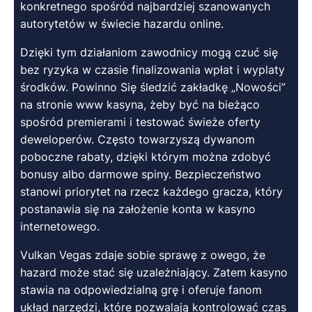
konkretnego spośród najbardziej szanowanych
autorytetów w świecie hazardu online.
Dzięki tym działaniom zawodnicy mogą czuć się
bez ryzyka w czasie finalizowania wpłat i wyplaty
środków. Powinno Się śledzić zakładkę „Nowości”
na stronie www kasyna, żeby być na bieżąco
spośród premierami i testować świeże oferty
deweloperów. Często towarzyszą dywanom
poboczne rabaty, dzięki którym można zdobyć
bonusy albo darmowe spiny. Bezpieczeństwo
stanowi priorytet na rzecz każdego gracza, który
postanawia się na założenie konta w kasyno
internetowego.
Vulkan Vegas zdaje sobie sprawę z owego, że
hazard może stać się uzależniający. Zatem kasyno
stawia na odpowiedzialną grę i oferuje fanom
układ narzędzi, które pozwalają kontrolować czas