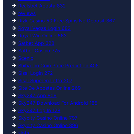
Realsbet Aposta 832
reviews
Rizk Casino 50 Free Spins No Deposit 367
Royal Vegas Login 682
Royal Win Online 563
Satbet App 328
Satbet Casino 775
Scenic
Shiba Inu Coin Price Prediction 405
Sisal Login 272
Sisal Superenalotto 207
Site De Apostas Online 269
Sky247 App 809
Sky247 Download For Android 185
Sky247 Log In 128
Skycity Casino Online 797
Skycity Casino Online 896
slots