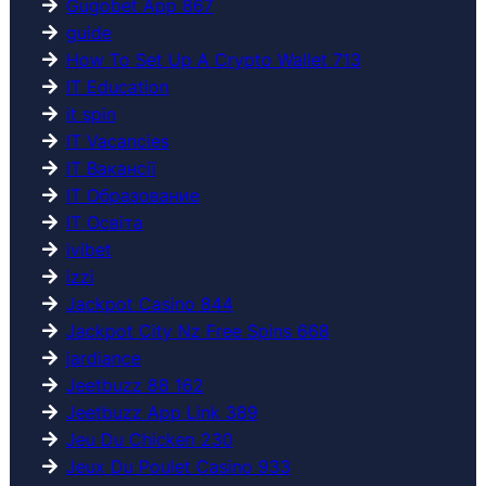
Gugobet App 867
guide
How To Set Up A Crypto Wallet 713
IT Education
it spin
IT Vacancies
IT Вакансії
IT Образование
IT Освіта
ivibet
izzi
Jackpot Casino 844
Jackpot City Nz Free Spins 668
jardiance
Jeetbuzz 88 162
Jeetbuzz App Link 389
Jeu Du Chicken 230
Jeux Du Poulet Casino 933