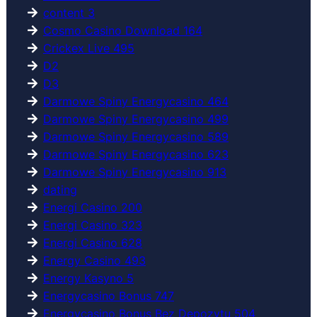
content 3
Cosmo Casino Download 164
Crickex Live 495
D2
D3
Darmowe Spiny Energycasino 464
Darmowe Spiny Energycasino 499
Darmowe Spiny Energycasino 589
Darmowe Spiny Energycasino 623
Darmowe Spiny Energycasino 913
dating
Energi Casino 200
Energi Casino 323
Energi Casino 628
Energy Casino 493
Energy Kasyno 5
Energycasino Bonus 747
Energycasino Bonus Bez Depozytu 504