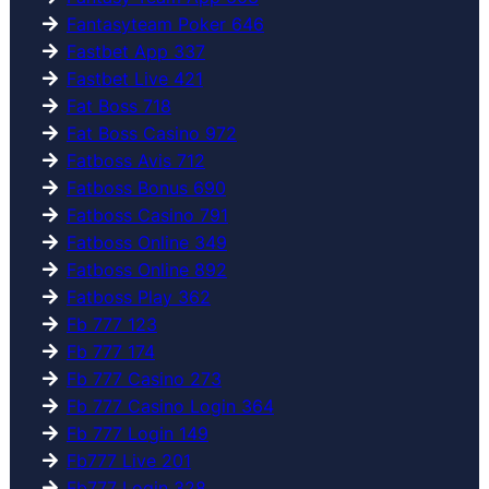
Fantasyteam Poker 646
Fastbet App 337
Fastbet Live 421
Fat Boss 718
Fat Boss Casino 972
Fatboss Avis 712
Fatboss Bonus 690
Fatboss Casino 791
Fatboss Online 349
Fatboss Online 892
Fatboss Play 362
Fb 777 123
Fb 777 174
Fb 777 Casino 273
Fb 777 Casino Login 364
Fb 777 Login 149
Fb777 Live 201
Fb777 Login 328