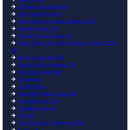
Software development
Spin Casino App 53
Spin Casino No Deposit Bonus 520
Spinbet Login 210
Spinbet Promo Code 101
Spinz Casino No Deposit Bonus Codes 2024
90
Spinz Casino Nz 350
Sportaza Scommesse 780
Starcasino App 685
stromectol
Sumatriptan
Tala 888 Casino Login 168
Tala 888 Legit 200
Tala888 Login 28
th-slots
Tigre Sortudo Plataforma 454