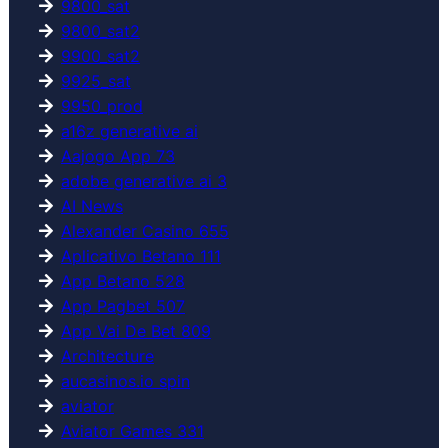
9800_sat
9800_sat2
9900_sat2
9925_sat
9950_prod
a16z generative ai
Aajogo App 73
adobe generative ai 3
AI News
Alexander Casino 655
Aplicativo Betano 111
App Betano 528
App Pagbet 507
App Vai De Bet 809
Architecture
aucasinos.io spin
aviator
Aviator Games 331