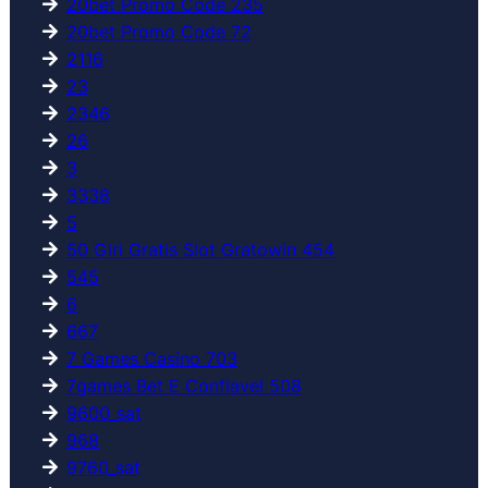
20bet Promo Code 235
20bet Promo Code 72
2116
23
2346
26
3
3338
5
50 Giri Gratis Slot Gratowin 454
545
6
667
7 Games Casino 703
7games Bet E Confiavel 508
9600_sat
968
9760_sat