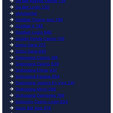
Gg Bet Kasyno Opinie 728
Gg Bet Login 230
ghostwriter
Goldbet Casino App 799
Goldbet It 748
Goldbet Login 948
Golden Panda Casino 159
Grato Gana 772
Grato Gana 845
Gratogana Casino 185
Gratogana Casino 639
Gratogana Entrar 437
Gratogana Espana 854
Gratogana Juegos En Vivo 241
Gratogana Movil 598
Gratogana Opiniones 789
Gratowin Casino Login 824
Gugo Bet App 578