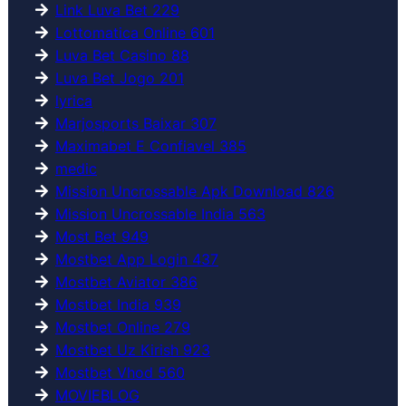
Link Luva Bet 229
Lottomatica Online 601
Luva Bet Casino 88
Luva Bet Jogo 201
lyrica
Marjosports Baixar 307
Maximabet E Confiavel 385
medic
Mission Uncrossable Apk Download 826
Mission Uncrossable India 563
Most Bet 949
Mostbet App Login 437
Mostbet Aviator 386
Mostbet India 939
Mostbet Online 279
Mostbet Uz Kirish 923
Mostbet Vhod 560
MOVIEBLOG