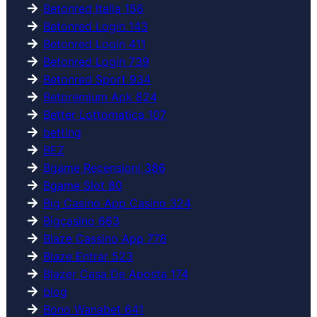
Betonred Italia 156
Betonred Login 143
Betonred Login 411
Betonred Login 739
Betonred Sport 934
Betpremium Apk 824
Better Lottomatica 107
betting
BEZ
Bgame Recensioni 386
Bgame Slot 80
Big Casino App Casino 324
Bigcasino 663
Blaze Cassino App 778
Blaze Entrar 523
Blazer Casa De Aposta 174
blog
Bono Wanabet 641