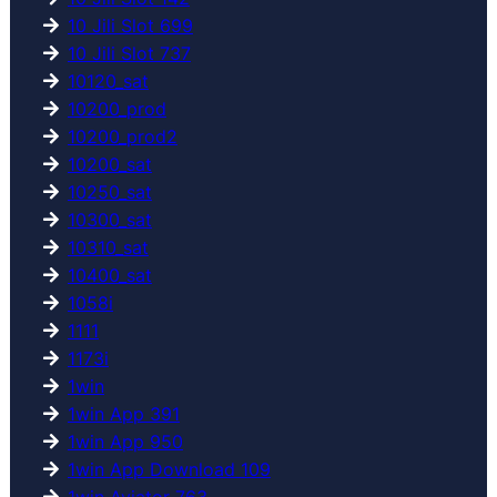
10 Jili Slot 699
10 Jili Slot 737
10120_sat
10200_prod
10200_prod2
10200_sat
10250_sat
10300_sat
10310_sat
10400_sat
1058i
1111
1173i
1win
1win App 391
1win App 950
1win App Download 109