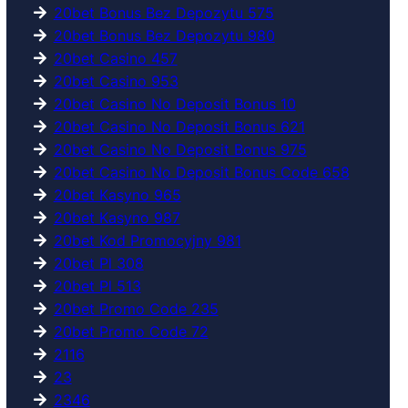
20bet Bonus Bez Depozytu 575
20bet Bonus Bez Depozytu 980
20bet Casino 457
20bet Casino 953
20bet Casino No Deposit Bonus 10
20bet Casino No Deposit Bonus 621
20bet Casino No Deposit Bonus 975
20bet Casino No Deposit Bonus Code 658
20bet Kasyno 965
20bet Kasyno 987
20bet Kod Promocyjny 981
20bet Pl 308
20bet Pl 513
20bet Promo Code 235
20bet Promo Code 72
2116
23
2346