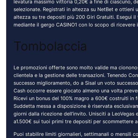
levatura massimo vittoria 0,20€ a fine di ciascuno, de
selezionate. Registrati in altezza su NetBet e ottien
altezza su tre depositi più 200 Giri Gratuiti. Esegui
mediante il gergo CASINO1 con lo scopo di ricevere il
Tombolaccia
Le promozioni offerte sono molto valide ma ciononos
clientela e la gestione delle transazioni. Tenendo Cont
successo miglioramento, do a Sisal un voto successo 3
Cash occorre essere giocato almeno una volta prevent
Ricevi un bonus del 100% magro a 600€ costruiti in 
Suddetta messa a disposizione è riservata esclusivame
giorni dalla ricezione dell’invito. Unisciti a LeoVegas e
a1.500€ sui tuoi primi tre depositi per scommettere al
Puoi stabilire limiti giornalieri, settimanali o mensili