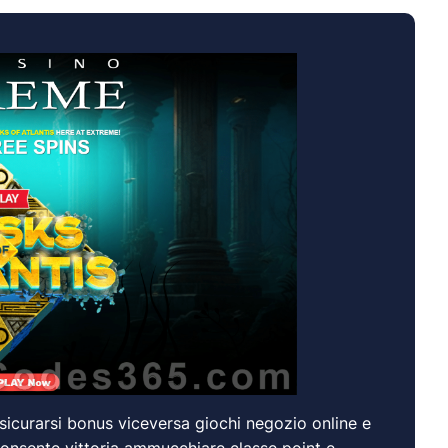
icurarsi bonus viceversa giochi negozio online e