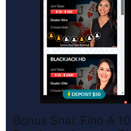
Bonus Snai: Fino A 1