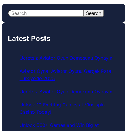
S
Search
e
a
r
Latest Posts
c
h
Ücretsiz Aviator Oyun Demosunu Oynayın
Aviator Oyna ️ Aviator Oyunu Gerçek Para
Türkiye’de 2025
Ücretsiz Aviator Oyun Demosunu Oynayın
Unlock 10 Exciting Games at Vincispin
Casino Today!
Unlock 500+ Games and Win Big at