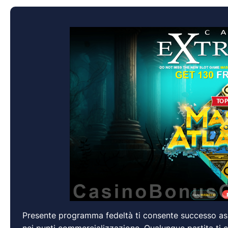
Presente programma fedeltà ti consente successo ass