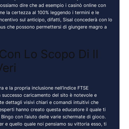
possiamo dire che ad esempio i casinò online con
e la certezza al 100% leggendo i termini e le
ncentivo sul anticipo, difatti, Sisal concederà con lo
onus che possono permettersi di giungere magro a
Con Lo Scopo Di Il
eri
ra e la propria inclusione nell’indice FTSE
tà successo caricamento del sito è notevole e
e dettagli visivi chiari e comandi intuitivi che
 esperti hanno creato questa educatore il quale ti
 Bingo con l’aiuto delle varie schermate di gioco.
 e quello quale noi pensiamo su vittoria esso, ti