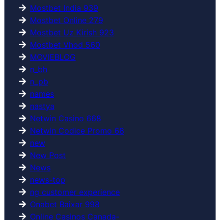
Mostbet India 939
Mostbet Online 279
Mostbet Uz Kirish 923
Mostbet Vhod 560
MOVIEBLOG
n_bh
n_pb
names
nastya
Netwin Casino 668
Netwin Codice Promo 68
new
New Post
News
news-top
ng customer experience
Onabet Baixar 998
Online Casinos Canada-