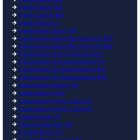
Energi Casino 628
Energy Casino 493
Energy Kasyno 5
Energycasino Bonus 747
Energycasino Bonus Bez Depozytu 504
Energycasino Bonus Bez Depozytu 906
Energycasino Kod Promocyjny 622
Energycasino No Deposit Bonus 173
Energycasino No Deposit Bonus 674
Energycasino No Deposit Bonus 958
Energycasino Opinie 204
Energycasino Pl 63
Energycasino Promo Code 112
Energycasino Promo Code 621
Energykasyno 29
Esportiva Bet App 413
Eurobet Bingo 577
Eurobet Bingo Accedi 562