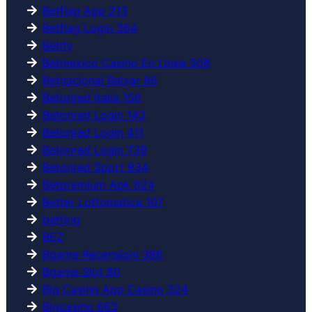
Betflag App 213
Betflag Login 364
Betify
Betmexico Casino En Linea 308
Betnacional Baixar 86
Betonred Italia 156
Betonred Login 143
Betonred Login 411
Betonred Login 739
Betonred Sport 934
Betpremium Apk 824
Better Lottomatica 107
betting
BEZ
Bgame Recensioni 386
Bgame Slot 80
Big Casino App Casino 324
Bigcasino 663