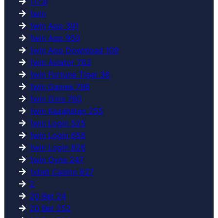
1173i
1win
1win App 391
1win App 950
1win App Download 109
1win Aviator 763
1win Fortune Tiger 36
1win Games 796
1win Giris 760
1win Kazahstan 255
1win Login 525
1win Login 656
1win Login 826
1win Oyna 247
1xbet Casino 827
2
20 Bet 24
20 Bet 252