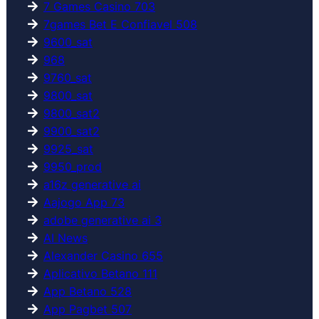
7 Games Casino 703
7games Bet E Confiavel 508
9600_sat
968
9760_sat
9800_sat
9800_sat2
9900_sat2
9925_sat
9950_prod
a16z generative ai
Aajogo App 73
adobe generative ai 3
AI News
Alexander Casino 655
Aplicativo Betano 111
App Betano 528
App Pagbet 507