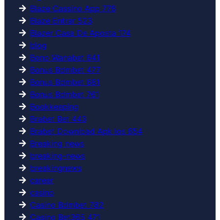
Blaze Cassino App 778
Blaze Entrar 523
Blazer Casa De Aposta 174
blog
Bono Wanabet 641
Bonus Bdmbet 477
Bonus Bdmbet 681
Bonus Bdmbet 761
Bookkeeping
Brabet Bet 443
Brabet Download Apk Ios 654
Breaking news
breaking-news
breakingnews
career
casino
Casino Bdmbet 782
Casino Bet365 471