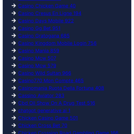
Casino Chicken Game 40
Casino Cresus En Ligne 194
Casino Days Mobile 922
Casino Gg Bet 951
Casino Gratogana 685
Casino Kingdom Mobile Login 756
Casino Mania 859
Casino Mcw 507
Casino Mcw 579
Casino Wild Sultan 966
Casino770 Mon Compte 465
Casinomania Ruota Della Fortuna 408
Cassino Aviator 283
Cbd Oil Show On A Drug Test 516
chatgpt generative ai 1
Chicken Casino Game 501
Chicken Cross Bet 70
Chicken Crossing Road Gambling Game 166