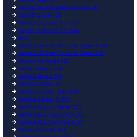
Sky247 Download For Android 185
Sky247 Log In 128
Skycity Casino Online 797
Skycity Casino Online 896
slots
Slottica 50 Free Spins No Deposit 238
Slottica 50 Free Spins No Deposit 67
Slottica Aplikacja 582
Slottica Bonus 324
Slottica Bonus 794
Slottica Casino 13
Slottica Casino Login 869
Slottica Casino Pl 427
Slottica Kasyno Opinie 833
Slottica Kod Promocyjny 311
Slottica Kod Promocyjny 67
Slottica Kontakt 405