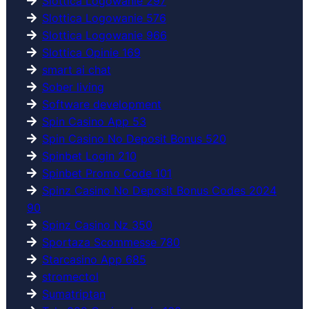
Slottica Logowanie 297
Slottica Logowanie 576
Slottica Logowanie 966
Slottica Opinie 169
smart ai chat
Sober living
Software development
Spin Casino App 53
Spin Casino No Deposit Bonus 520
Spinbet Login 210
Spinbet Promo Code 101
Spinz Casino No Deposit Bonus Codes 2024
90
Spinz Casino Nz 350
Sportaza Scommesse 780
Starcasino App 685
stromectol
Sumatriptan