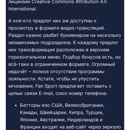
лицензии Creative Commons Attribution 4.0
International.
А кое-кто предлог них аж доступны к
просмотру в формате видео-трансляций.
Раздел казино разбит букмекером на несколько
независимых подразделов. К каждому предлог
них трансформация расположен в верхнем
горизонтальном меню. Подбор бонусов есть, но
всё-таки в ограниченном формате. Огромный
недочёт – полное отсутствие программы
лояльности. Кстати, чтобы не упустить
мгновение, Fan Sport предлагает оставить с
целью связи E-mail, союз номер телефона.
Бетторы изо США, Великобритании,
Канады, Швейцарии, Кипра, Турции,
Японии, Австралии, Нидерландов и
Франции входят на веб-сайт через зеркало