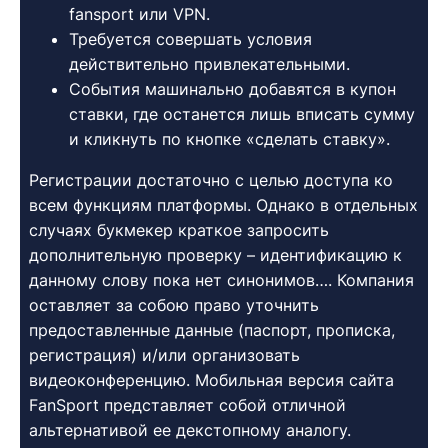
fansport или VPN.
Требуется совершать условия
действительно привлекательными.
События машинально добавятся в купон
ставки, где останется лишь вписать сумму
и кликнуть по кнопке «сделать ставку».
Регистрации достаточно с целью доступа ко
всем функциям платформы. Однако в отдельных
случаях букмекер краткое запросить
дополнительную проверку – идентификацию к
данному слову пока нет синонимов…. Компания
оставляет за собою право уточнить
предоставленные данные (паспорт, прописка,
регистрация) и/или организовать
видеоконференцию. Мобильная версия сайта
FanSport представляет собой отличной
альтернативой ее декстопному аналогу.