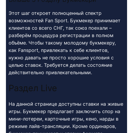
Этот шаг откроет полноценный спектр
возможностей Fan Sport. Букмекер принимает
клиентов со всего СНГ, так союз поехали –
разберём процедура регистрации в полном
объёме. Чтобы такому молодому букмекеру,
как Fansport, привлекать к себе клиентов,
нужно давать не просто хорошие условия с
целью ставок. Требуется делать состояние
действительно привлекательными.
Раздел Live
На данной странице доступны ставки на живые
игры. Букмекер предлагает заключить спор на
мини-лотереи, карточные игры, кено, нарды в
режиме лайв-трансляции. Кроме ординаров,