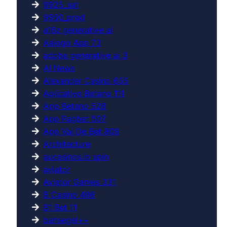
9925_sat
9950_prod
a16z generative ai
Aajogo App 73
adobe generative ai 3
AI News
Alexander Casino 655
Aplicativo Betano 111
App Betano 528
App Pagbet 507
App Vai De Bet 809
Architecture
aucasinos.io spin
aviator
Aviator Games 331
B Casino 496
B1 Bet 11
bahsegel++