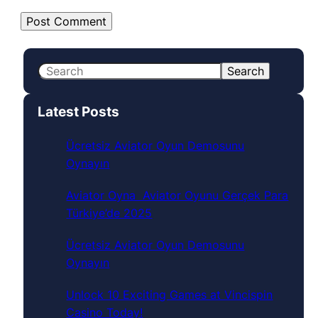
S
Search
e
a
Latest Posts
r
c
Ücretsiz Aviator Oyun Demosunu
h
Oynayın
Aviator Oyna ️ Aviator Oyunu Gerçek Para
Türkiye’de 2025
Ücretsiz Aviator Oyun Demosunu
Oynayın
Unlock 10 Exciting Games at Vincispin
Casino Today!