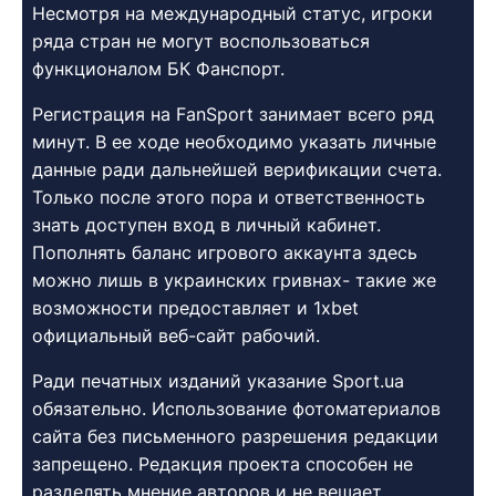
Несмотря на международный статус, игроки
ряда стран не могут воспользоваться
функционалом БК Фанспорт.
Регистрация на FanSport занимает всего ряд
минут. В ее ходе необходимо указать личные
данные ради дальнейшей верификации счета.
Только после этого пора и ответственность
знать доступен вход в личный кабинет.
Пополнять баланс игрового аккаунта здесь
можно лишь в украинских гривнах- такие же
возможности предоставляет и 1xbet
официальный веб-сайт рабочий.
Ради печатных изданий указание Sport.ua
обязательно. Использование фотоматериалов
сайта без письменного разрешения редакции
запрещено. Редакция проекта способен не
разделять мнение авторов и не вешает