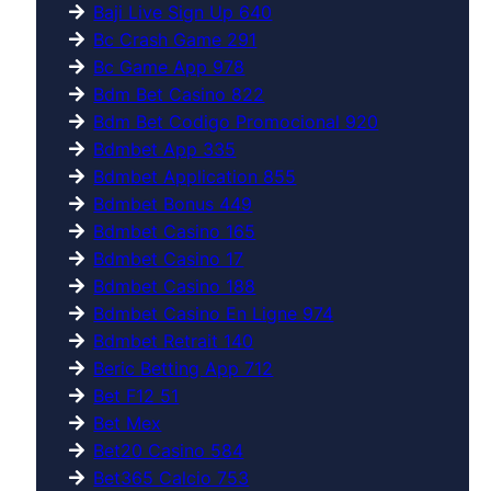
Baji Live Sign Up 640
Bc Crash Game 291
Bc Game App 978
Bdm Bet Casino 822
Bdm Bet Codigo Promocional 920
Bdmbet App 335
Bdmbet Application 855
Bdmbet Bonus 449
Bdmbet Casino 165
Bdmbet Casino 17
Bdmbet Casino 188
Bdmbet Casino En Ligne 974
Bdmbet Retrait 140
Beric Betting App 712
Bet F12 51
Bet Mex
Bet20 Casino 584
Bet365 Calcio 753