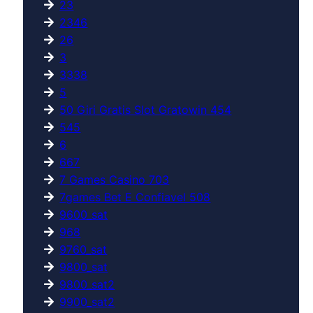
23
2346
26
3
3338
5
50 Giri Gratis Slot Gratowin 454
545
6
667
7 Games Casino 703
7games Bet E Confiavel 508
9600_sat
968
9760_sat
9800_sat
9800_sat2
9900_sat2