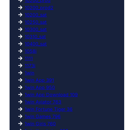
10200_prod
10200_prod2
10200_sat
10250_sat
10300_sat
10310_sat
10400_sat
1058i
1111
1173i
1win
1win App 391
1win App 950
1win App Download 109
1win Aviator 763
1win Fortune Tiger 36
1win Games 796
1win Giris 760