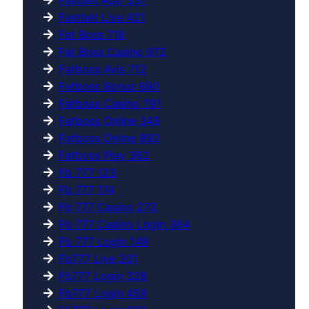
Fastbet App 337
Fastbet Live 421
Fat Boss 718
Fat Boss Casino 972
Fatboss Avis 712
Fatboss Bonus 690
Fatboss Casino 791
Fatboss Online 349
Fatboss Online 892
Fatboss Play 362
Fb 777 123
Fb 777 174
Fb 777 Casino 273
Fb 777 Casino Login 364
Fb 777 Login 149
Fb777 Live 201
Fb777 Login 328
Fb777 Login 459