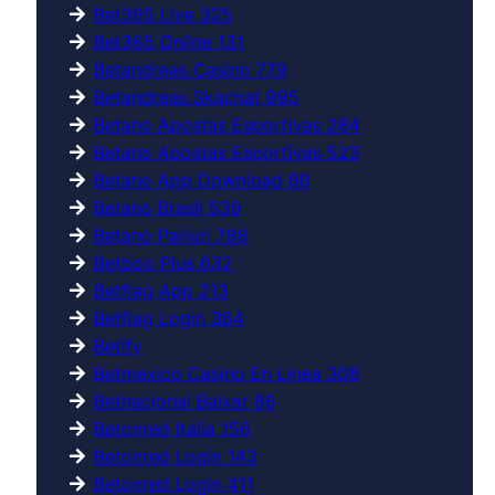
Bet365 Live 325
Bet365 Online 131
Betandreas Casino 779
Betandreas Skachat 995
Betano Apostas Esportivas 284
Betano Apostas Esportivas 523
Betano App Download 88
Betano Brasil 539
Betano Pariuri 788
Betboo Plus 632
Betflag App 213
Betflag Login 364
Betify
Betmexico Casino En Linea 308
Betnacional Baixar 86
Betonred Italia 156
Betonred Login 143
Betonred Login 411