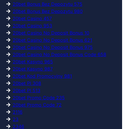
20bet Bonus Bez Depozytu 575
20bet Bonus Bez Depozytu 980
20bet Casino 457
20bet Casino 953
20bet Casino No Deposit Bonus 10
20bet Casino No Deposit Bonus 621
20bet Casino No Deposit Bonus 975
20bet Casino No Deposit Bonus Code 658
20bet Kasyno 965
20bet Kasyno 987
20bet Kod Promocyjny 981
20bet Pl 308
20bet Pl 513
20bet Promo Code 235
20bet Promo Code 72
2116
23
2346