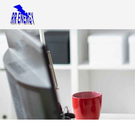
Skip
to
content