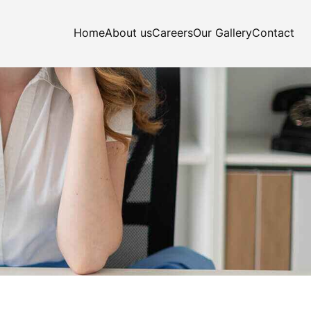
Home
About us
Careers
Our Gallery
Contact