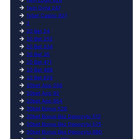
1win Login 826
1win Oyna 247
1xbet Casino 827
2
20 Bet 24
20 Bet 252
20 Bet 334
20 Bet 35
20 Bet 471
20 Bet 488
20 Bet 829
20bet App 256
20bet App 92
20bet App 954
20bet Bonus 528
20bet Bonus Bez Depozytu 512
20bet Bonus Bez Depozytu 575
20bet Bonus Bez Depozytu 980