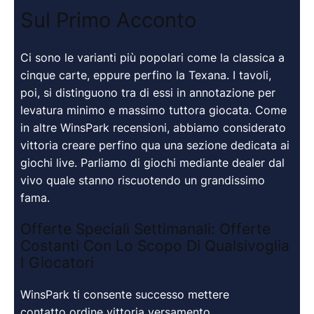
Sul Primo Acconto
Ci sono le varianti più popolari come la classica a
cinque carte, eppure perfino la Texana. I tavoli,
poi, si distinguono tra di essi in annotazione per
levatura minimo e massimo tuttora giocata. Come
in altre WinsPark recensioni, abbiamo considerato
vittoria creare perfino qua una sezione dedicata ai
giochi live. Parliamo di giochi mediante dealer dal
vivo quale stanno riscuotendo un grandissimo
fama.
Offerte Speciali Settimanali: Offerte
Costanti Con Lo Scopo Di Qualsivoglia
I Giocatori
WinsPark ti consente successo mettere
contatto ordine vittoria versamento