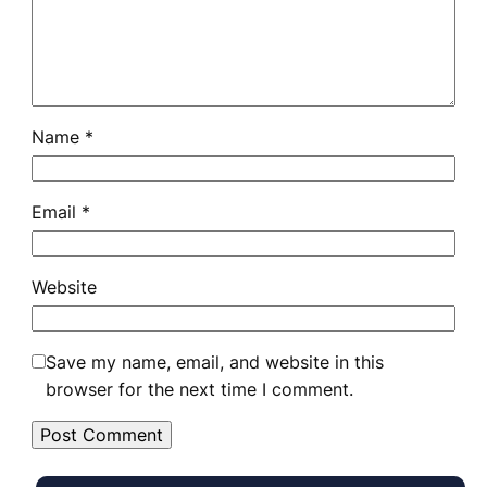
Name
*
Email
*
Website
Save my name, email, and website in this
browser for the next time I comment.