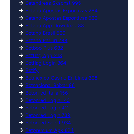
Betandreas Skachat 995
Betano Apostas Esportivas 284
Betano Apostas Esportivas 523
Betano App Download 88
Betano Brasil 539
Betano Pariuri 788
Betboo Plus 632
Betflag App 213
Betflag Login 364
Betify
Betmexico Casino En Linea 308
Betnacional Baixar 86
Betonred Italia 156
Betonred Login 143
Betonred Login 411
Betonred Login 739
Betonred Sport 934
Betpremium Apk 824