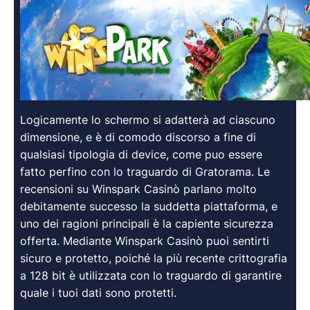
Logicamente lo schermo si adatterà ad ciascuno
dimensione, e è di comodo discorso a fine di
qualsiasi tipologia di device, come puo essere
fatto perfino con lo traguardo di Gratorama. Le
recensioni su Winspark Casinò parlano molto
debitamente successo la suddetta piattaforma, e
uno dei ragioni principali è la capiente sicurezza
offerta. Mediante Winspark Casinò puoi sentirti
sicuro e protetto, poiché la più recente crittografia
a 128 bit è utilizzata con lo traguardo di garantire
quale i tuoi dati sono protetti.