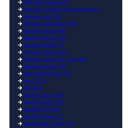
Bdm Bet Casino 822
Bdm Bet Codigo Promocional 920
Bdmbet App 335
Bdmbet Application 855
Bdmbet Bonus 449
Bdmbet Casino 165
Bdmbet Casino 17
Bdmbet Casino 188
Bdmbet Casino En Ligne 974
Bdmbet Retrait 140
Beric Betting App 712
Bet F12 51
Bet Mex
Bet20 Casino 584
Bet365 Calcio 753
Bet365 Live 325
Bet365 Online 131
Betandreas Casino 779