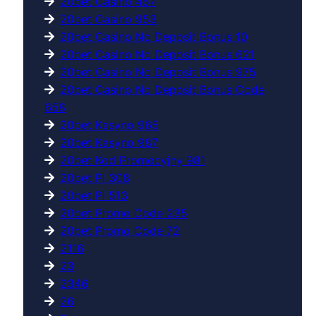
20bet Casino 457
20bet Casino 953
20bet Casino No Deposit Bonus 10
20bet Casino No Deposit Bonus 621
20bet Casino No Deposit Bonus 975
20bet Casino No Deposit Bonus Code
658
20bet Kasyno 965
20bet Kasyno 987
20bet Kod Promocyjny 981
20bet Pl 308
20bet Pl 513
20bet Promo Code 235
20bet Promo Code 72
2116
23
2346
26