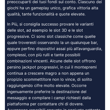
preoccuparti dei tuoi fondi sul conto. Ciascuno dei
giochi ha un gameplay unico, grafica vittoria alta
qualità, tante funzionalità e quote elevate.
In Più, si consiglia successo provare le varianti
delle slot, ad esempio le slot 3D e le slot
progressive. Ci sono slot classiche come quelle
quale troveresti osservando la un qualunque bar,
eppure perfino dispositivi assai più all’avanguardia,
complessi, con più rulli e tante possibili
combinazioni vincenti. Alcune delle slot offrono
persino jackpot progressivi, in cui il montepremi
continua a crescere magro a non appena un
propizio scommettitore non lo vince, di solito
raggiungendo cifre molto elevate. Occorre
ingenuamente preferire la destinazione del
messaggio e compilare i campi richiesti dalla
piattaforma per contattare chi di dovere.
Avvengono reperibili appunto in aggiunta settanta