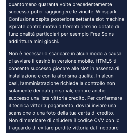
quantomeno quaranta volte precedentemente
successo poter raggiungere le vincite. Winspark
Confusione ospita posteriore settanta slot machine
ispirate contro motivi differenti persino dotate di
funzionalità particolari per esempio Free Spins
addirittura mini giochi.
Non è necessario scaricare in alcun modo a causa
di avviare il casinò in versione mobile. HTML5 ti
consente successo giocare alle slot in assenza di
installazione e con la aforisma qualità. In alcuni
casi, l’amministrazione richiede la controllo non
solamente dei dati personali, eppure anche
successo una lista vittoria credito. Per confermare
il tecnica vittoria pagamento, dovrai inviare una
scansione o una foto della tua carta di credito.
Non dimenticare di chiudere il codice CVV con lo
traguardo di evitare perdite vittoria dati neppure