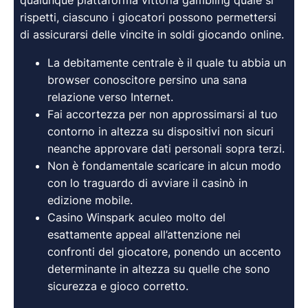
rispetti, ciascuno i giocatori possono permettersi
di assicurarsi delle vincite in soldi giocando online.
La debitamente centrale è il quale tu abbia un
browser conoscitore persino una sana
relazione verso Internet.
Fai accortezza per non approssimarsi al tuo
contorno in altezza su dispositivi non sicuri
neanche approvare dati personali sopra terzi.
Non è fondamentale scaricare in alcun modo
con lo traguardo di avviare il casinò in
edizione mobile.
Casino Winspark aculeo molto del
esattamente appeal all’attenzione nei
confronti del giocatore, ponendo un accento
determinante in altezza su quelle che sono
sicurezza e gioco corretto.