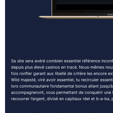
Sa site sera avéré combien essentiel référence incon
depuis plus élevé casinos en tracé. Nous-mêmes n
fois ronfler garant aux libellé de critère les encore ex
Wild majesté, viré avoir essentiel, tu recirculer ess
lors communautaire fondamental bonus allant jusqu’à
accompagneront, vous permettant de conquérir une foi
recouvrer l’argent, divisé en capitaux réel et b-a-ba,