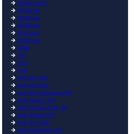
10200_prod2
10200_sat
10250_sat
10300_sat
10310_sat
10400_sat
1058i
1111
1173i
1win
1win App 391
1win App 950
1win App Download 109
1win Aviator 763
1win Fortune Tiger 36
1win Games 796
1win Giris 760
1win Kazahstan 255