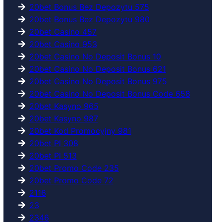
20bet Bonus Bez Depozytu 575
20bet Bonus Bez Depozytu 980
20bet Casino 457
20bet Casino 953
20bet Casino No Deposit Bonus 10
20bet Casino No Deposit Bonus 621
20bet Casino No Deposit Bonus 975
20bet Casino No Deposit Bonus Code 658
20bet Kasyno 965
20bet Kasyno 987
20bet Kod Promocyjny 981
20bet Pl 308
20bet Pl 513
20bet Promo Code 235
20bet Promo Code 72
2116
23
2346