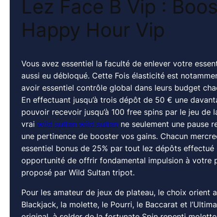
Lez Face B Vip : Boo
Happy Hour Vip
Vous avez essentiel la faculté de enlever votre essenti
aussi eu débloqué. Cette Fois élasticité est notamme
avoir essentiel contrôle global dans leurs budget c
En effectuant jusqu’à trois dépôt de 50 € une davan
pouvoir recevoir jusqu’à 100 free spins par le jeu de 
vrai
wild sultan wild sultan
ne seulement une pause re
une pertinence de booster vos gains. Chacun mercred
essentiel bonus de 25% par tout lez dépôts effectué
opportunité de offrir fondamental impulsion à votre 
proposé par Wild Sultan tripot.
Pour les amateur de jeux de plateau, le choix orient 
Blackjack, la molette, le Pourri, le Baccarat et l’Ulti
original, à solder de la fortunate Spin repenti mol