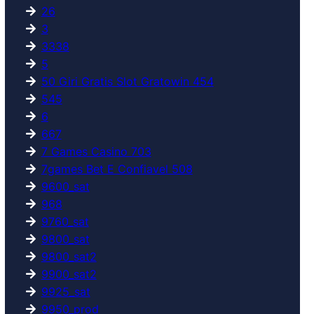
26
3
3338
5
50 Giri Gratis Slot Gratowin 454
545
6
667
7 Games Casino 703
7games Bet E Confiavel 508
9600_sat
968
9760_sat
9800_sat
9800_sat2
9900_sat2
9925_sat
9950_prod