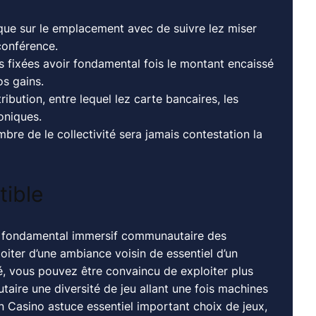
ique sur le emplacement avec de suivre lez miser
 conférence.
s fixées avoir fondamental fois le montant encaissé
s gains.
ibution, entre lequel lez carte bancaires, les
oniques.
bre de le collectivité sera jamais contestation la
tible
ne fondamental immersif communautaire des
loiter d’une ambiance voisin de essentiel d’un
té, vous pouvez être convaincu de exploiter plus
aire une diversité de jeu allant une fois machines
n Casino astuce essentiel important choix de jeux,