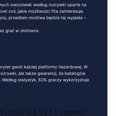
nych owocówek według rozrywki oparte na
i coś, jakie możliwości fita zainteresuje.
u, przedtem możliwa będzie tej wypłata –
az grać w złotówce.
orytet gwoli każdej platformy hazardowej. W
rozrywki, ale także gwarancji, że katalogów
. Według statystyk, 63% graczy wykorzystuje
Wydaje Się Być Losowa?