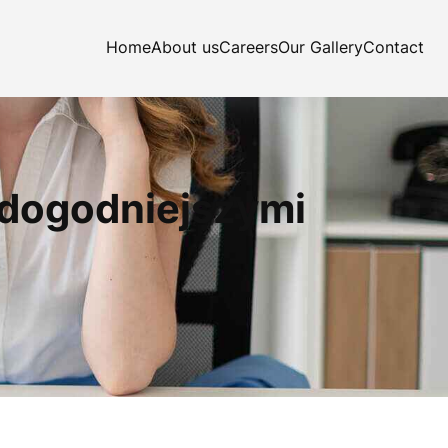
Home
About us
Careers
Our Gallery
Contact
jdogodniejszymi