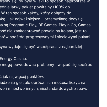
amy się, by były w jaki to sposób najprostsze w
ędnie łatwy pakiet powitalny (100% do
. W ten sposób każdy, który dołączy do
ką i jak najważniejsze – przemyślaną decyzję.
a są Pragmatic Play, BF Games, Play’n Go, Games
ść nie zaakceptować powala na kolana, jest to
otów spośród progresywnymi i sieciowymi pulami.
yna wydaje się być współpraca z najbardziej
Energy Casino.
e mogą powodować problemy i wiązać się spośród
 jak najwięcej punktów.
edzenia gier, ale oprócz nich możesz liczyć na
ywo i mnóstwo innych, niestandardowych zabaw.