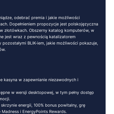
ądze, odebrać premia i jakie możliwości
rach. Dopełnieniem propozycje jest polskojęzyczna
y w złotówkach. Obszerny katalog komputerów, w
e jest wraz z pewnością katalizatorem
pozostałymi BLIK-iem, jakie możliwości pokazuje,
ów.
e kasyna w zapewnianie niezawodnych i
tępne w wersji desktopowej, w tym pełny dostęp
mocji.
krzynie energii, 100% bonus powitalny, grę
e Madness i EnergyPoints Rewards.