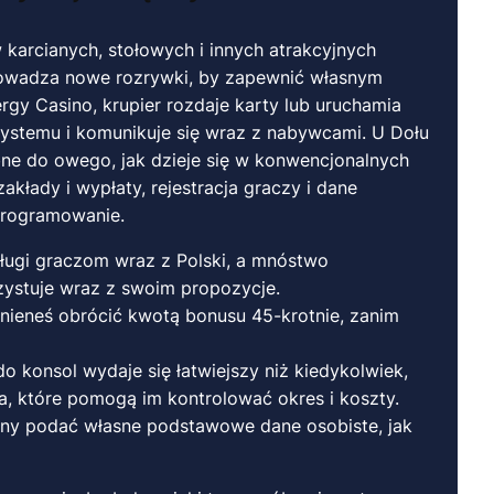
 karcianych, stołowych i innych atrakcyjnych
rowadza nowe rozrywki, by zapewnić własnym
gy Casino, krupier rozdaje karty lub uruchamia
systemu i komunikuje się wraz z nabywcami. U Dołu
e do owego, jak dzieje się w konwencjonalnych
akłady i wypłaty, rejestracja graczy i dane
oprogramowanie.
sługi graczom wraz z Polski, a mnóstwo
ystuje wraz z swoim propozycje.
nieneś obrócić kwotą bonusu 45-krotnie, zanim
 konsol wydaje się łatwiejszy niż kiedykolwiek,
a, które pomogą im kontrolować okres i koszty.
wany podać własne podstawowe dane osobiste, jak