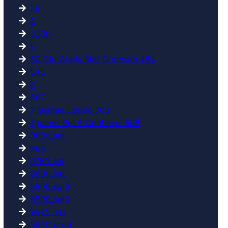
26
3
3338
5
50 Giri Gratis Slot Gratowin 454
545
6
667
7 Games Casino 703
7games Bet E Confiavel 508
9600_sat
968
9760_sat
9800_sat
9800_sat2
9900_sat2
9925_sat
9950_prod