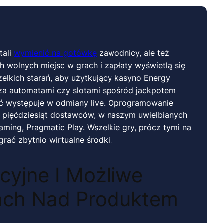
tali
wymienić na gotówkę
zawodnicy, ale też
ch wolnych miejsc w grach i zapłaty wyświetlą się
zelkich starań, aby użytkujący kasyno Energy
Poza automatami czy slotami spośród jackpotem
ść występuje w odmiany live. Oprogramowanie
pięćdziesiąt dostawców, w naszym uwielbianych
ming, Pragmatic Play. Wszelkie gry, prócz tymi na
rać zbytnio wirtualne środki.
cyjne I Możliwe
ach Nad Produktem