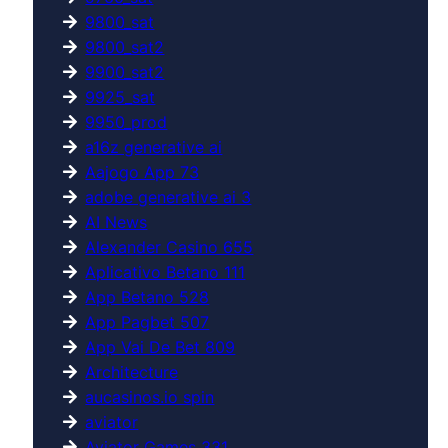
9800_sat
9800_sat2
9900_sat2
9925_sat
9950_prod
a16z generative ai
Aajogo App 73
adobe generative ai 3
AI News
Alexander Casino 655
Aplicativo Betano 111
App Betano 528
App Pagbet 507
App Vai De Bet 809
Architecture
aucasinos.io spin
aviator
Aviator Games 331