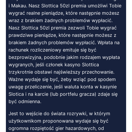
i Makau. Nasz Slottica 50zl premia umożliwi Tobie
wygrać realne pieniądze, które następnie możesz
wraz z brakiem żadnych problemów wypłacić.
Nasz Slottica 50zl premia zezwoli Tobie wygrać
prawdziwe pieniądze, które następnie możesz z
brakiem żadnych problemów wypłacić. Wpłata na
rachunek rozliczeniowy emituje się być
bezprowizyjna, podobnie jakim rodzajem wypłata
wygranych, jeśli członek kasyno Slottica
trzykrotnie obstawi najświeższy przechowanie.
Ważne wydaje się być, żeby wziąć pod spodem
uwagę przeliczenie, jeśli waluta konta w kasynie
Slotica i na karcie (lub portfelu gracza) zdaje się
być odmienna.
Jest to wejście do świata rozrywki, w którym
użytkownikom proponowana wydaje się być
ogromna rozpiętość gier hazardowych, od