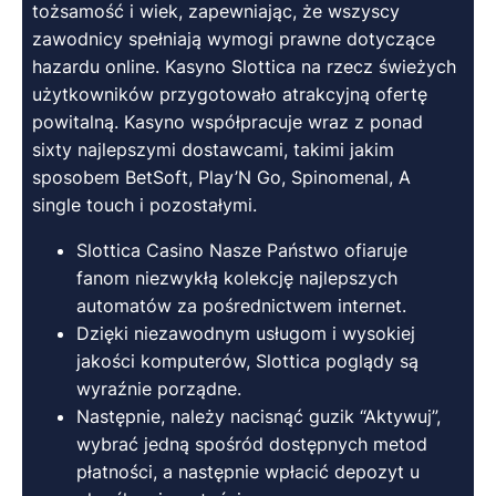
tożsamość i wiek, zapewniając, że wszyscy
zawodnicy spełniają wymogi prawne dotyczące
hazardu online. Kasyno Slottica na rzecz świeżych
użytkowników przygotowało atrakcyjną ofertę
powitalną. Kasyno współpracuje wraz z ponad
sixty najlepszymi dostawcami, takimi jakim
sposobem BetSoft, Play’N Go, Spinomenal, A
single touch i pozostałymi.
Slottica Casino Nasze Państwo ofiaruje
fanom niezwykłą kolekcję najlepszych
automatów za pośrednictwem internet.
Dzięki niezawodnym usługom i wysokiej
jakości komputerów, Slottica poglądy są
wyraźnie porządne.
Następnie, należy nacisnąć guzik “Aktywuj”,
wybrać jedną spośród dostępnych metod
płatności, a następnie wpłacić depozyt u