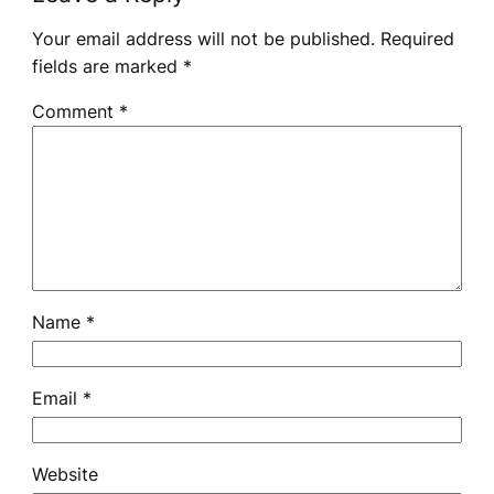
Your email address will not be published.
Required
fields are marked
*
Comment
*
Name
*
Email
*
Website