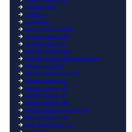
B Casino 496
B1 Bet 11
bahsegel++
Baji Live Sign Up 640
Bc Crash Game 291
Bc Game App 978
Bdm Bet Casino 822
Bdm Bet Codigo Promocional 920
Bdmbet App 335
Bdmbet Application 855
Bdmbet Bonus 449
Bdmbet Casino 165
Bdmbet Casino 17
Bdmbet Casino 188
Bdmbet Casino En Ligne 974
Bdmbet Retrait 140
Beric Betting App 712