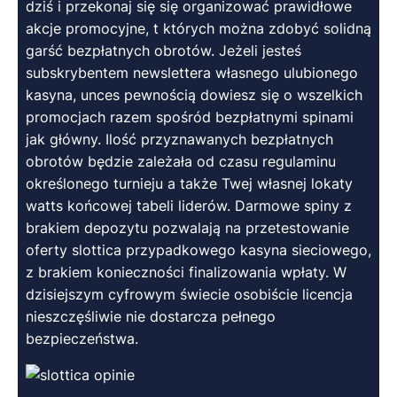
dziś i przekonaj się się organizować prawidłowe
akcje promocyjne, t których można zdobyć solidną
garść bezpłatnych obrotów. Jeżeli jesteś
subskrybentem newslettera własnego ulubionego
kasyna, unces pewnością dowiesz się o wszelkich
promocjach razem spośród bezpłatnymi spinami
jak główny. Ilość przyznawanych bezpłatnych
obrotów będzie zależała od czasu regulaminu
określonego turnieju a także Twej własnej lokaty
watts końcowej tabeli liderów. Darmowe spiny z
brakiem depozytu pozwalają na przetestowanie
oferty slottica przypadkowego kasyna sieciowego,
z brakiem konieczności finalizowania wpłaty. W
dzisiejszym cyfrowym świecie osobiście licencja
nieszczęśliwie nie dostarcza pełnego
bezpieczeństwa.