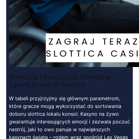
Promocje I Propozycje Powitalne –
Zgarnij Bonus W Slottica
W tabeli przyjrzyjmy się głównym parametrom,
które gracze mogą wykorzystać do sortowania
doboru slottica lokalu konsol. Kasyno na żywo
gwarantuje interesujących emocji i zezwala poczuć
nastrój, jaki to owo panuje w największych
kasynach świata – rodem wraz spośród Las Vegas