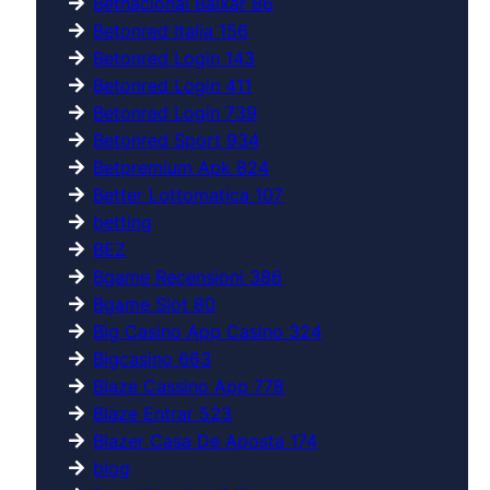
Betnacional Baixar 86
Betonred Italia 156
Betonred Login 143
Betonred Login 411
Betonred Login 739
Betonred Sport 934
Betpremium Apk 824
Better Lottomatica 107
betting
BEZ
Bgame Recensioni 386
Bgame Slot 80
Big Casino App Casino 324
Bigcasino 663
Blaze Cassino App 778
Blaze Entrar 523
Blazer Casa De Aposta 174
blog