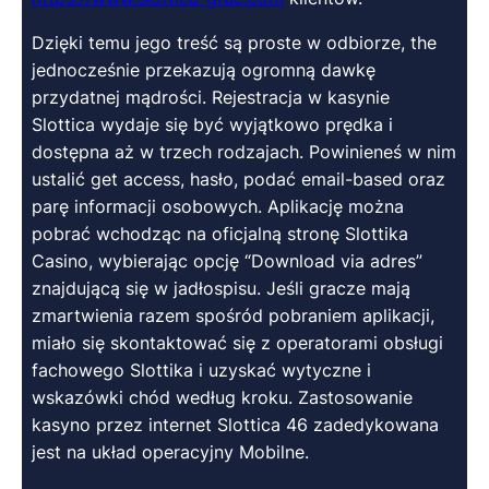
Dzięki temu jego treść są proste w odbiorze, the
jednocześnie przekazują ogromną dawkę
przydatnej mądrości. Rejestracja w kasynie
Slottica wydaje się być wyjątkowo prędka i
dostępna aż w trzech rodzajach. Powinieneś w nim
ustalić get access, hasło, podać email-based oraz
parę informacji osobowych. Aplikację można
pobrać wchodząc na oficjalną stronę Slottika
Casino, wybierając opcję “Download via adres”
znajdującą się w jadłospisu. Jeśli gracze mają
zmartwienia razem spośród pobraniem aplikacji,
miało się skontaktować się z operatorami obsługi
fachowego Slottika i uzyskać wytyczne i
wskazówki chód według kroku. Zastosowanie
kasyno przez internet Slottica 46 zadedykowana
jest na układ operacyjny Mobilne.