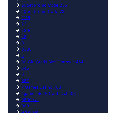
20bet Promo Code 235
20bet Promo Code 72
2116
23
2346
26
3
3338
5
50 Giri Gratis Slot Gratowin 454
545
6
667
7 Games Casino 703
7games Bet E Confiavel 508
9600_sat
968
9760_sat