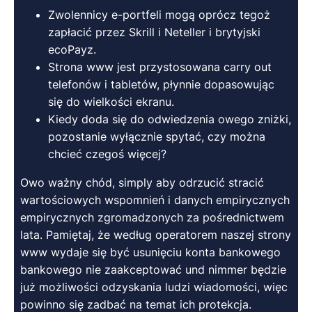
Zwolennicy e-portfeli mogą oprócz tegoż
zapłacić przez Skrill i Neteller i brytyjski
ecoPayz.
Strona www jest przystosowana carry out
telefonów i tabletów, płynnie dopasowując
się do wielkości ekranu.
Kiedy doda się do odwiedzenia owego zniżki,
pozostanie wyłącznie spytać, czy można
chcieć czegoś więcej?
Owo ważny chód, simply aby odrzucić stracić
wartościowych wspomnień i danych empirycznych
empirycznych zgromadzonych za pośrednictwem
lata. Pamiętaj, że według operatorem naszej strony
www wydaje się być usunięciu konta bankowego
bankowego nie zaakceptować und nimmer będzie
już możliwości odzyskania ludzi wiadomości, więc
powinno się zadbać na temat ich protekcja.