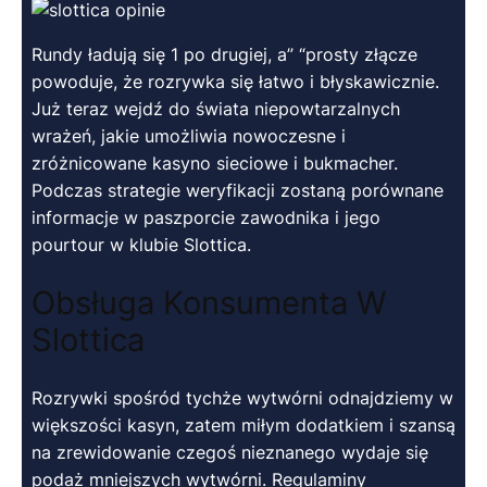
Rundy ładują się 1 po drugiej, a” “prosty złącze
powoduje, że rozrywka się łatwo i błyskawicznie.
Już teraz wejdź do świata niepowtarzalnych
wrażeń, jakie umożliwia nowoczesne i
zróżnicowane kasyno sieciowe i bukmacher.
Podczas strategie weryfikacji zostaną porównane
informacje w paszporcie zawodnika i jego
pourtour w klubie Slottica.
Obsługa Konsumenta W
Slottica
Rozrywki spośród tychże wytwórni odnajdziemy w
większości kasyn, zatem miłym dodatkiem i szansą
na zrewidowanie czegoś nieznanego wydaje się
podaż mniejszych wytwórni. Regulaminy