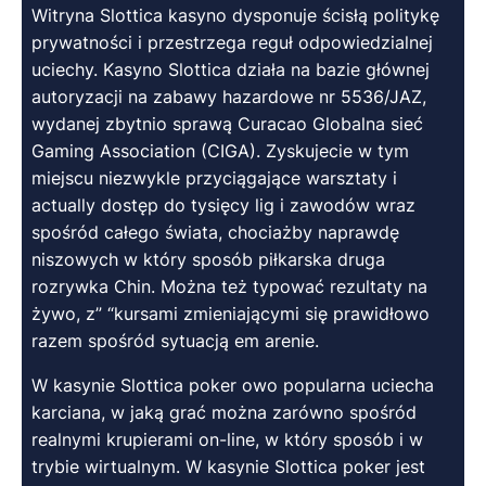
Witryna Slottica kasyno dysponuje ścisłą politykę
prywatności i przestrzega reguł odpowiedzialnej
uciechy. Kasyno Slottica działa na bazie głównej
autoryzacji na zabawy hazardowe nr 5536/JAZ,
wydanej zbytnio sprawą Curacao Globalna sieć
Gaming Association (CIGA). Zyskujecie w tym
miejscu niezwykle przyciągające warsztaty i
actually dostęp do tysięcy lig i zawodów wraz
spośród całego świata, chociażby naprawdę
niszowych w który sposób piłkarska druga
rozrywka Chin. Można też typować rezultaty na
żywo, z” “kursami zmieniającymi się prawidłowo
razem spośród sytuacją em arenie.
W kasynie Slottica poker owo popularna uciecha
karciana, w jaką grać można zarówno spośród
realnymi krupierami on-line, w który sposób i w
trybie wirtualnym. W kasynie Slottica poker jest