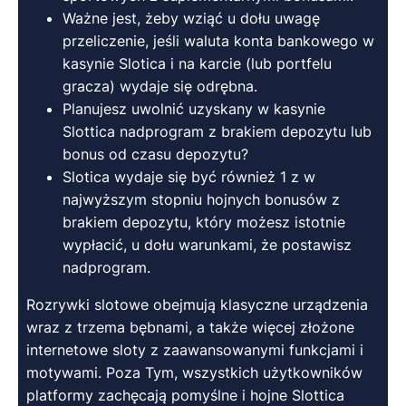
Ważne jest, żeby wziąć u dołu uwagę
przeliczenie, jeśli waluta konta bankowego w
kasynie Slotica i na karcie (lub portfelu
gracza) wydaje się odrębna.
Planujesz uwolnić uzyskany w kasynie
Slottica nadprogram z brakiem depozytu lub
bonus od czasu depozytu?
Slotica wydaje się być również 1 z w
najwyższym stopniu hojnych bonusów z
brakiem depozytu, który możesz istotnie
wypłacić, u dołu warunkami, że postawisz
nadprogram.
Rozrywki slotowe obejmują klasyczne urządzenia
wraz z trzema bębnami, a także więcej złożone
internetowe sloty z zaawansowanymi funkcjami i
motywami. Poza Tym, wszystkich użytkowników
platformy zachęcają pomyślne i hojne Slottica