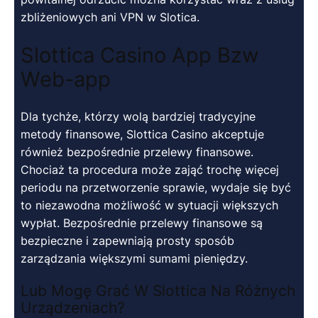
zbliżeniowych ani VPN w Slotica.
Slottica Casino App Bzw
Web-app
Dla tychże, którzy wolą bardziej tradycyjne
metody finansowe, Slottica Casino akceptuje
również bezpośrednie przelewy finansowe.
Chociaż ta procedura może zająć trochę więcej
periodu na przetworzenie sprawie, wydaje się być
to niezawodna możliwość w sytuacji większych
wypłat. Bezpośrednie przelewy finansowe są
bezpieczne i zapewniają prosty sposób
zarządzania większymi sumami pieniędzy.
Lub Mogę Grać W Slottica Na Różnych
Urządzeniach?