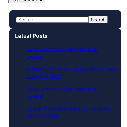
S
Search
e
a
Latest Posts
r
c
Ücretsiz Aviator Oyun Demosunu
h
Oynayın
Aviator Oyna ️ Aviator Oyunu Gerçek Para
Türkiye’de 2025
Ücretsiz Aviator Oyun Demosunu
Oynayın
Unlock 10 Exciting Games at Vincispin
Casino Today!