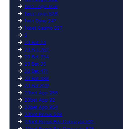
1win Login 656
1win Login 826
1win Oyna 247
1xbet Casino 827
2
20 Bet 24
20 Bet 252
20 Bet 334
20 Bet 35
20 Bet 471
20 Bet 488
20 Bet 829
20bet App 256
20bet App 92
20bet App 954
20bet Bonus 528
20bet Bonus Bez Depozytu 512
20bet Bonus Bez Depozytu 575