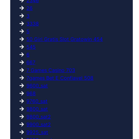
2346
26
3
3338
5
50 Giri Gratis Slot Gratowin 454
545
6
667
7 Games Casino 703
7games Bet E Confiavel 508
9600_sat
968
9760_sat
9800_sat
9800_sat2
9900_sat2
9925_sat