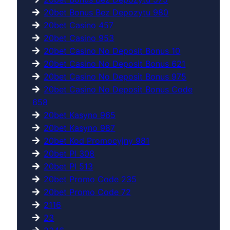
20bet Bonus Bez Depozytu 980
20bet Casino 457
20bet Casino 953
20bet Casino No Deposit Bonus 10
20bet Casino No Deposit Bonus 621
20bet Casino No Deposit Bonus 975
20bet Casino No Deposit Bonus Code
658
20bet Kasyno 965
20bet Kasyno 987
20bet Kod Promocyjny 981
20bet Pl 308
20bet Pl 513
20bet Promo Code 235
20bet Promo Code 72
2116
23