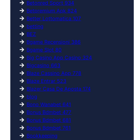
Betonred Sport 934
Betpremium Apk 824
Better Lottomatica 107
betting
BEZ
Bgame Recensioni 386
Bgame Slot 80
Big Casino App Casino 324
Bigcasino 663
Blaze Cassino App 778
Blaze Entrar 523
Blazer Casa De Aposta 174
blog
Bono Wanabet 641
Bonus Bdmbet 477
Bonus Bdmbet 681
Bonus Bdmbet 761
Bookkeeping