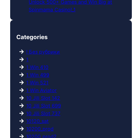
Unlock 500+ Games and Win Big at
Spinmama Casino!_1
Categories
! Без рубрики
1
1 Win 410
1 Win 499
1 Win 521
1 Win Aviator
10 Jili Slot 142
10 Jili Slot 699
10 Jili Slot 737
10120_sat
10200_prod
10200_prod2