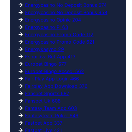
Energycasino No Deposit Bonus 674
Energycasino No Deposit Bonus 958
Energycasino Opinie 204
Energycasino Pl 63
Energycasino Promo Code 112
Energycasino Promo Code 621
Energykasyno 29
Esportiva Bet App 413
Eurobet Bingo 577
Eurobet Bingo Accedi 562
Fair Play App Login 466
Fairplay App Download 376
Fansbet Sports 687
Fansbet Uk 608
Fantasy Team App 603
Fantasyteam Poker 646
Fastbet App 337
Fastbet Live 421