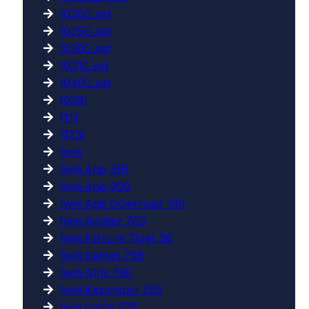
10200_sat
10250_sat
10300_sat
10310_sat
10400_sat
1058i
1111
1173i
1win
1win App 391
1win App 950
1win App Download 109
1win Aviator 763
1win Fortune Tiger 36
1win Games 796
1win Giris 760
1win Kazahstan 255
1win Login 525