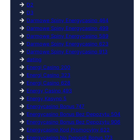
D2
D3
Darmowe Spiny Energycasino 464
Darmowe Spiny Energycasino 499
Darmowe Spiny Energycasino 589
Darmowe Spiny Energycasino 623
Darmowe Spiny Energycasino 913
dating
Energi Casino 200
Energi Casino 323
Energi Casino 628
Energy Casino 493
Energy Kasyno 5
Energycasino Bonus 747
Energycasino Bonus Bez Depozytu 504
Energycasino Bonus Bez Depozytu 906
Energycasino Kod Promocyjny 622
Energycasino No Deposit Bonus 173