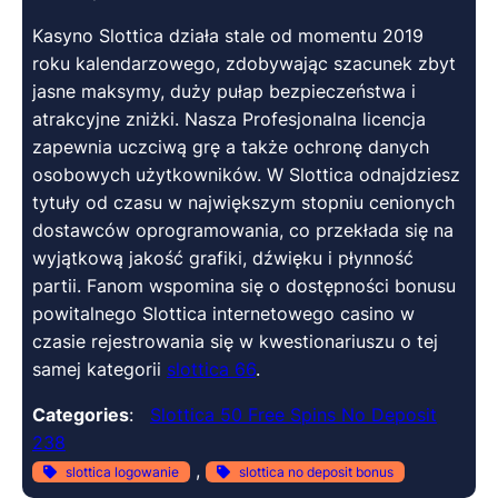
Kasyno Slottica działa stale od momentu 2019
roku kalendarzowego, zdobywając szacunek zbyt
jasne maksymy, duży pułap bezpieczeństwa i
atrakcyjne zniżki. Nasza Profesjonalna licencja
zapewnia uczciwą grę a także ochronę danych
osobowych użytkowników. W Slottica odnajdziesz
tytuły od czasu w największym stopniu cenionych
dostawców oprogramowania, co przekłada się na
wyjątkową jakość grafiki, dźwięku i płynność
partii. Fanom wspomina się o dostępności bonusu
powitalnego Slottica internetowego casino w
czasie rejestrowania się w kwestionariuszu o tej
samej kategorii
slottica 66
.
Categories
:
Slottica 50 Free Spins No Deposit
238
, 
slottica logowanie
slottica no deposit bonus