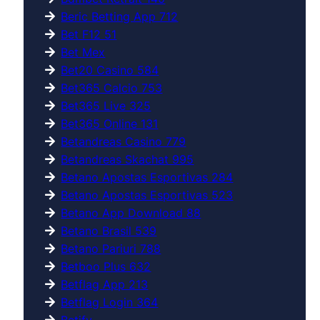
Beric Betting App 712
Bet F12 51
Bet Mex
Bet20 Casino 584
Bet365 Calcio 753
Bet365 Live 325
Bet365 Online 131
Betandreas Casino 779
Betandreas Skachat 995
Betano Apostas Esportivas 284
Betano Apostas Esportivas 523
Betano App Download 88
Betano Brasil 539
Betano Pariuri 788
Betboo Plus 632
Betflag App 213
Betflag Login 364