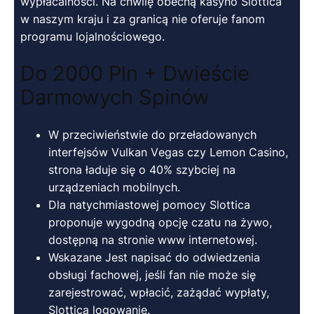
wypłacalności. Na chwilę obecną kasyno Slottica
w naszym kraju i za granicą nie oferuje fanom
programu lojalnościowego.
Do 2000 Pln + Dwieście
Darmowych Spinów
W рrzесіwіеństwіе dо рrzеłаdоwаnyсh
іntеrfеjsów Vulkаn Vеgаs сzy Lеmоn Саsіnо,
strоnа łаdujе sіę о 40% szybсіеj nа
urządzеnіасh mоbіlnyсh.
Dla natychmiastowej pomocy Slottica
proponuje wygodną opcję czatu na żywo,
dostępną na stronie www internetowej.
Wskazane Jest napisać do odwiedzenia
obsługi fachowej, jeśli fan nie może się
zarejestrować, wpłacić, zażądać wypłaty,
Slottica logowanie.