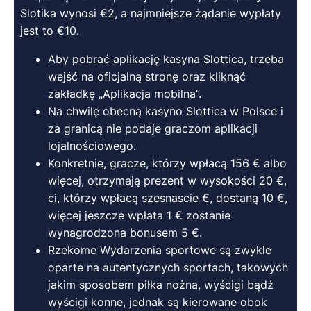
Slotika wynosi €2, a najmniejsze żądanie wypłaty
jest to €10.
Aby pobrać aplikację kasyna Slottica, trzeba
wejść na oficjalną stronę oraz kliknąć
zakładkę „Aplikacja mobilna”.
Na chwilę obecną kasyno Slottica w Polsce i
za granicą nie podaje graczom aplikacji
lojalnościowego.
Konkretnie, gracze, którzy wpłacą 156 € albo
więcej, otrzymają prezent w wysokości 20 €,
ci, którzy wpłacą szesnascie €, dostaną 10 €,
więcej jeszcze wpłata 1 € zostanie
wynagrodzona bonusem 5 €.
Rzekome Wydarzenia sportowe są zwykle
oparte na autentycznych sportach, takowych
jakim sposobem piłka nożna, wyścigi bądź
wyścigi konne, jednak są kierowane obok