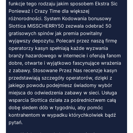
funkcje tego rodzaju jakim sposobem Ekstra Sic
Ponieważ i Crazy Time dla większej
różnorodności. System Kodowania bonusowy
Slottica MISSCHERRY50 zezwala odebrać 50
gratisowych spinów jak premia powitalny
wyjąwszy depozytu. Polecani przez naszą firmę
operatorzy kasyn spełniają każde wyzwania
branży hazardowego w internecie i oferują fanom
dobre, otwarte i wyjątkowo fascynujące wrażenia
z zabawy. Stosowane Przez Nas recenzje kasyn
przedstawiają szczegóły operatorów, dzięki z
jakiego powodu podejmiesz świadomy wybór
miejsca do odwiedzenia zabawy w sieci. Usługa
wsparcia Slottica działa za pośrednictwem całą
dobę siedem dób w tygodniu, aby pomóc
kontrahentom w wypadku którychkolwiek bądź
pytań.