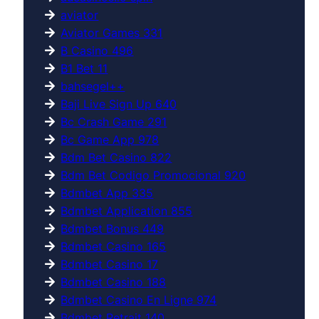
aviator
Aviator Games 331
B Casino 496
B1 Bet 11
bahsegel++
Baji Live Sign Up 640
Bc Crash Game 291
Bc Game App 978
Bdm Bet Casino 822
Bdm Bet Codigo Promocional 920
Bdmbet App 335
Bdmbet Application 855
Bdmbet Bonus 449
Bdmbet Casino 165
Bdmbet Casino 17
Bdmbet Casino 188
Bdmbet Casino En Ligne 974
Bdmbet Retrait 140