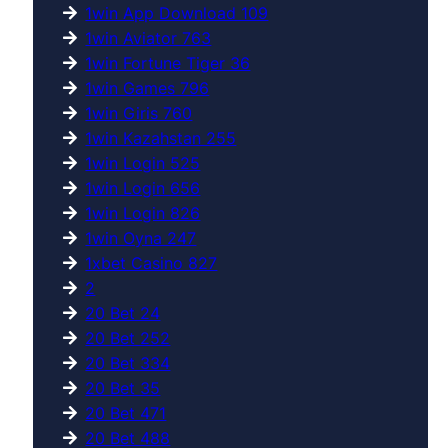
1win App Download 109
1win Aviator 763
1win Fortune Tiger 36
1win Games 796
1win Giris 760
1win Kazahstan 255
1win Login 525
1win Login 656
1win Login 826
1win Oyna 247
1xbet Casino 827
2
20 Bet 24
20 Bet 252
20 Bet 334
20 Bet 35
20 Bet 471
20 Bet 488