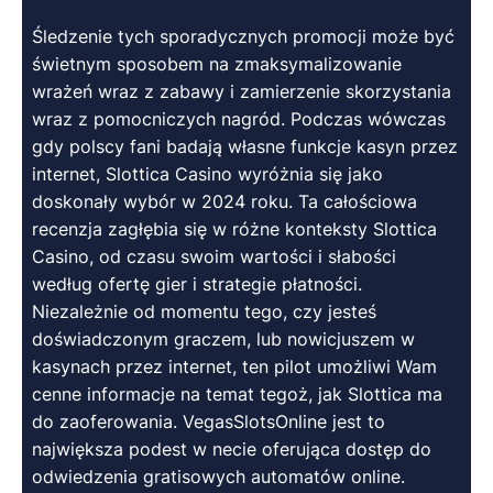
Śledzenie tych sporadycznych promocji może być
świetnym sposobem na zmaksymalizowanie
wrażeń wraz z zabawy i zamierzenie skorzystania
wraz z pomocniczych nagród. Podczas wówczas
gdy polscy fani badają własne funkcje kasyn przez
internet, Slottica Casino wyróżnia się jako
doskonały wybór w 2024 roku. Ta całościowa
recenzja zagłębia się w różne konteksty Slottica
Casino, od czasu swoim wartości i słabości
według ofertę gier i strategie płatności.
Niezależnie od momentu tego, czy jesteś
doświadczonym graczem, lub nowicjuszem w
kasynach przez internet, ten pilot umożliwi Wam
cenne informacje na temat tegoż, jak Slottica ma
do zaoferowania. VegasSlotsOnline jest to
największa podest w necie oferująca dostęp do
odwiedzenia gratisowych automatów online.