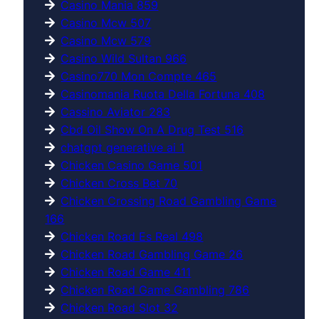
Casino Mania 859
Casino Mcw 507
Casino Mcw 579
Casino Wild Sultan 966
Casino770 Mon Compte 465
Casinomania Ruota Della Fortuna 408
Cassino Aviator 283
Cbd Oil Show On A Drug Test 516
chatgpt generative ai 1
Chicken Casino Game 501
Chicken Cross Bet 70
Chicken Crossing Road Gambling Game
166
Chicken Road Es Real 498
Chicken Road Gambling Game 26
Chicken Road Game 411
Chicken Road Game Gambling 786
Chicken Road Slot 32