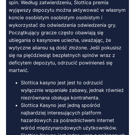
spin. Według zatwierdzeniu, Slottica premia
wyjąwszy depozytu można aktywować w własnym
koncie osobistym osobistym osobistym i
wykorzystać do odwiedzenia odwiedzenia gry.
Początkujący gracze często obawiają się
ubiegania o kasynowe uciecha, uważając, że
wytyczne aliansu są dość złożone. Jeśli pokusisz
się na pięćdziesiąt bezpłatnych spinów wraz z
deficytem depozytu, odrzucić powinieneś się
martwić.
Slottica kasyno jest jest to odrzucić
wyłącznie wspaniałe zabawy, jednak również
niezrównana obsługa kontrahenta.
Slottica Kasyno jest jedną spośród
najbardziej interesujących platform
hazardowych za pośrednictwem internet
wśród międzynarodowych użytkowników.