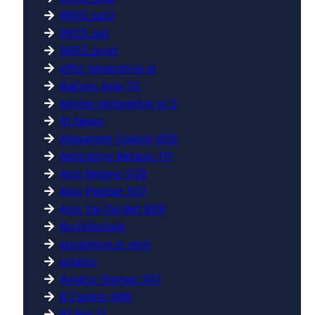
9900_sat2
9925_sat
9950_prod
a16z generative ai
Aajogo App 73
adobe generative ai 3
AI News
Alexander Casino 655
Aplicativo Betano 111
App Betano 528
App Pagbet 507
App Vai De Bet 809
Architecture
aucasinos.io spin
aviator
Aviator Games 331
B Casino 496
B1 Bet 11