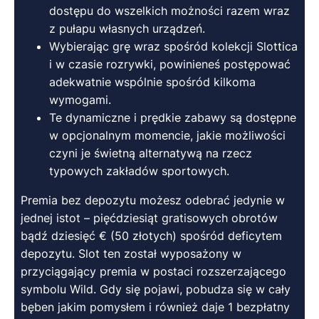
dostępu do wszelkich możności razem wraz
z pułapu własnych urządzeń.
Wybierając grę wraz spośród kolekcji Slottica
i w czasie rozrywki, powinieneś postępować
adekwatnie wspólnie spośród kilkoma
wymogami.
Te dynamiczne i prędkie zabawy są dostępne
w opcjonalnym momencie, jakie możliwości
czyni je świetną alternatywą na rzecz
typowych zakładów sportowych.
Premia bez depozytu możesz odebrać jedynie w
jednej istot – pięćdziesiąt gratisowych obrotów
bądź dziesięć € (50 złotych) spośród deficytem
depozytu. Slot ten został wyposażony w
przyciągający premia w postaci rozszerzającego
symbolu Wild. Gdy się pojawi, pobudza się w cały
bęben jakim pomysłem i również daje 1 bezpłatny