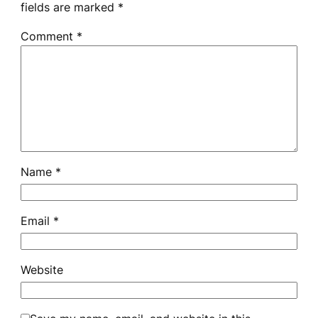
fields are marked
*
Comment
*
Name
*
Email
*
Website