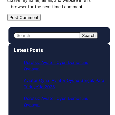
Save my name, email, and website in this
browser for the next time I comment.
S
Search
e
a
Latest Posts
r
c
Ücretsiz Aviator Oyun Demosunu
h
Oynayın
Aviator Oyna ️ Aviator Oyunu Gerçek Para
Türkiye’de 2025
Ücretsiz Aviator Oyun Demosunu
Oynayın