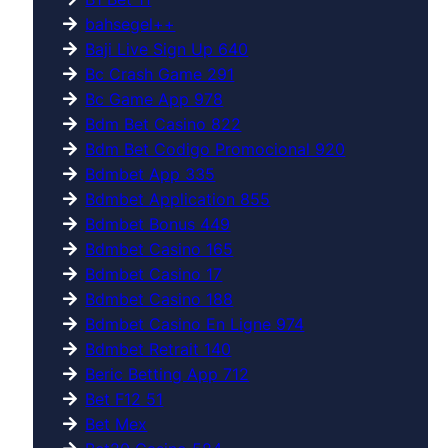
bahsegel++
Baji Live Sign Up 640
Bc Crash Game 291
Bc Game App 978
Bdm Bet Casino 822
Bdm Bet Codigo Promocional 920
Bdmbet App 335
Bdmbet Application 855
Bdmbet Bonus 449
Bdmbet Casino 165
Bdmbet Casino 17
Bdmbet Casino 188
Bdmbet Casino En Ligne 974
Bdmbet Retrait 140
Beric Betting App 712
Bet F12 51
Bet Mex