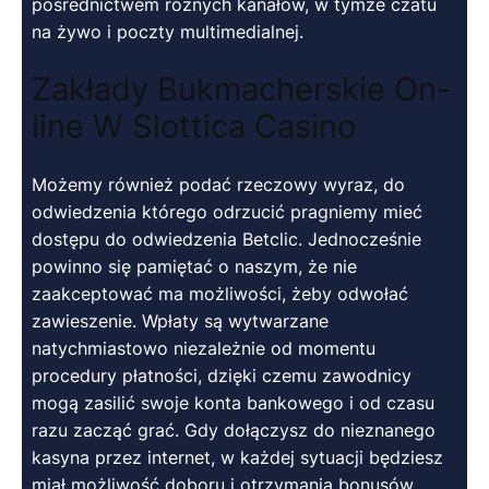
pośrednictwem różnych kanałów, w tymże czatu
na żywo i poczty multimedialnej.
Zakłady Bukmacherskie On-
line W Slottica Casino
Możemy również podać rzeczowy wyraz, do
odwiedzenia którego odrzucić pragniemy mieć
dostępu do odwiedzenia Betclic. Jednocześnie
powinno się pamiętać o naszym, że nie
zaakceptować ma możliwości, żeby odwołać
zawieszenie. Wpłaty są wytwarzane
natychmiastowo niezależnie od momentu
procedury płatności, dzięki czemu zawodnicy
mogą zasilić swoje konta bankowego i od czasu
razu zacząć grać. Gdy dołączysz do nieznanego
kasyna przez internet, w każdej sytuacji będziesz
miał możliwość doboru i otrzymania bonusów…