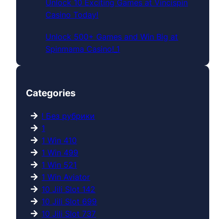
Unlock 10 Exciting Games at Vincispin
Casino Today!
Unlock 500+ Games and Win Big at
Spinmama Casino!_1
Categories
! Без рубрики
1
1 Win 410
1 Win 499
1 Win 521
1 Win Aviator
10 Jili Slot 142
10 Jili Slot 699
10 Jili Slot 737