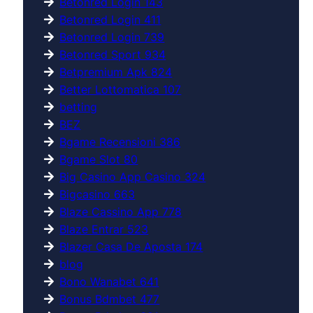
Betonred Login 143
Betonred Login 411
Betonred Login 739
Betonred Sport 934
Betpremium Apk 824
Better Lottomatica 107
betting
BEZ
Bgame Recensioni 386
Bgame Slot 80
Big Casino App Casino 324
Bigcasino 663
Blaze Cassino App 778
Blaze Entrar 523
Blazer Casa De Aposta 174
blog
Bono Wanabet 641
Bonus Bdmbet 477