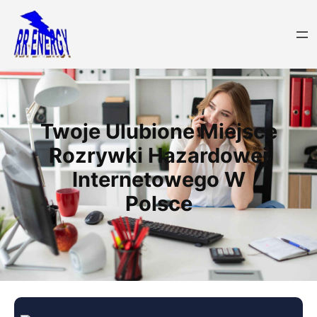
Skip
to
content
Twoje Ulubione Miejsce
Rozrywki Hazardowej
Internetowego W
Polsce