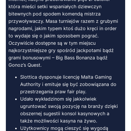
która mieści setki wspaniałych dziewczyn
bitewnych pod spodem komendą mistrza
przywoływaczy. Masa turniejów razem z grubymi
nagrodami, jakim typem ktoś dużo kręci in order
to wydaje się o jakim sposobem pograć.
Oczywiście dostępne są w tym miejscu
najkorzystniejsze gry spośród jackpotami bądź
grami bonusowymi – Big Bass Bonanza bądź
Gonoz’s Quest.
Slottica dysponuje licencję Malta Gaming
Authority i emituje się być zobowiązana do
przestrzegania praw fair play.
Udało wykładzinom się jakkolwiek
ugruntować swoją pozycję na branży dzięki
obszernej sugestii konsol kasynowych a
także możliwości kasyna na żywo.
Użytkownicy mogą cieszyć się wygodą