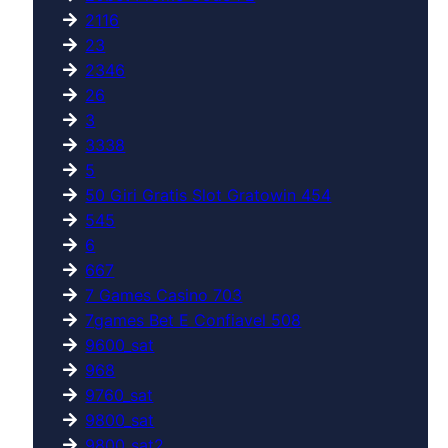
2116
23
2346
26
3
3338
5
50 Giri Gratis Slot Gratowin 454
545
6
667
7 Games Casino 703
7games Bet E Confiavel 508
9600_sat
968
9760_sat
9800_sat
9800_sat2