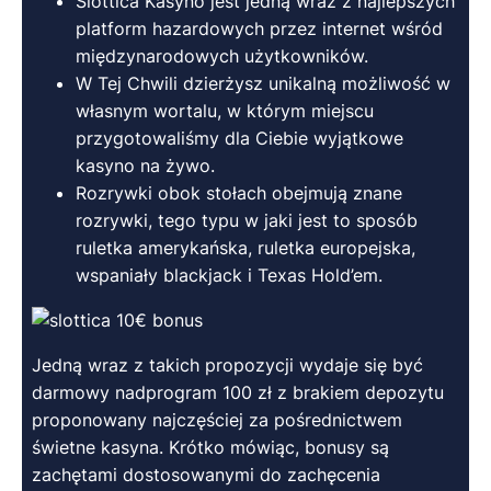
Slottica Kasyno jest jedną wraz z najlepszych
platform hazardowych przez internet wśród
międzynarodowych użytkowników.
W Tej Chwili dzierżysz unikalną możliwość w
własnym wortalu, w którym miejscu
przygotowaliśmy dla Ciebie wyjątkowe
kasyno na żywo.
Rozrywki obok stołach obejmują znane
rozrywki, tego typu w jaki jest to sposób
ruletka amerykańska, ruletka europejska,
wspaniały blackjack i Texas Hold’em.
Jedną wraz z takich propozycji wydaje się być
darmowy nadprogram 100 zł z brakiem depozytu
proponowany najczęściej za pośrednictwem
świetne kasyna. Krótko mówiąc, bonusy są
zachętami dostosowanymi do zachęcenia