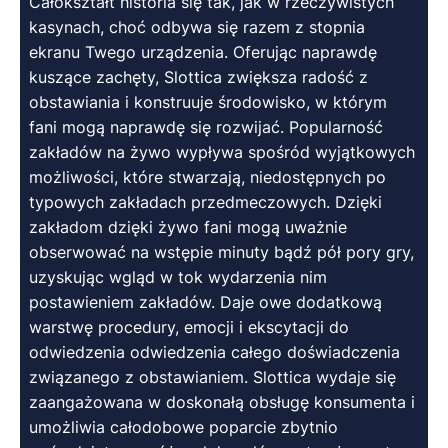
Całokształt historia się tak, jak w rzeczywistych
kasynach, choć odbywa się razem z stopnia
ekranu Twego urządzenia. Oferując naprawdę
kuszące zachęty, Slottica zwiększa radość z
obstawiania i konstruuje środowisko, w którym
fani mogą naprawdę się rozwijać. Popularność
zakładów na żywo wypływa spośród wyjątkowych
możliwości, które stwarzają, niedostępnych po
typowych zakładach przedmeczowych. Dzięki
zakładom dzięki żywo fani mogą uważnie
obserwować na wstępie minuty bądź pół pory gry,
uzyskując wgląd w tok wydarzenia nim
postawieniem zakładów. Daje owe dodatkową
warstwę procedury, emocji i ekscytacji do
odwiedzenia odwiedzenia całego doświadczenia
związanego z obstawianiem. Slottica wydaje się
zaangażowana w doskonałą obsługę konsumenta i
umożliwia całodobowe poparcie zbytnio