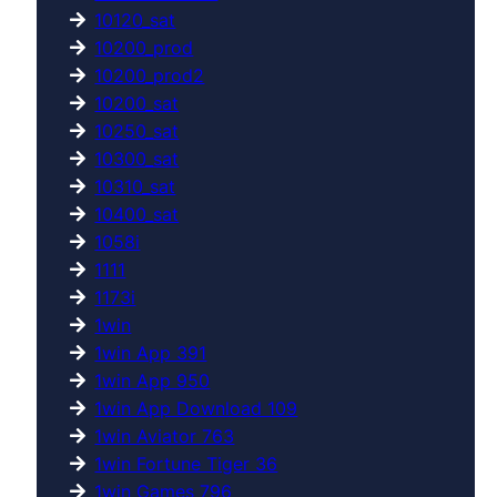
10120_sat
10200_prod
10200_prod2
10200_sat
10250_sat
10300_sat
10310_sat
10400_sat
1058i
1111
1173i
1win
1win App 391
1win App 950
1win App Download 109
1win Aviator 763
1win Fortune Tiger 36
1win Games 796