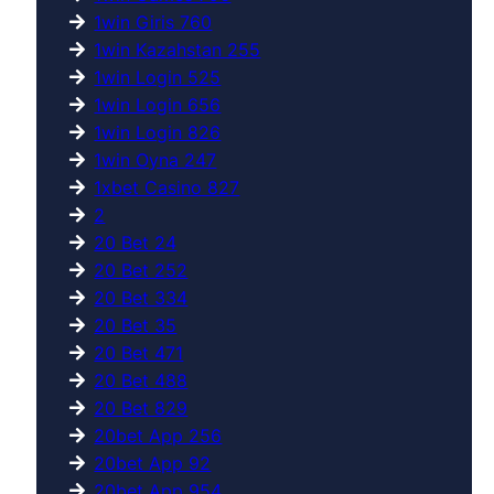
1win Giris 760
1win Kazahstan 255
1win Login 525
1win Login 656
1win Login 826
1win Oyna 247
1xbet Casino 827
2
20 Bet 24
20 Bet 252
20 Bet 334
20 Bet 35
20 Bet 471
20 Bet 488
20 Bet 829
20bet App 256
20bet App 92
20bet App 954