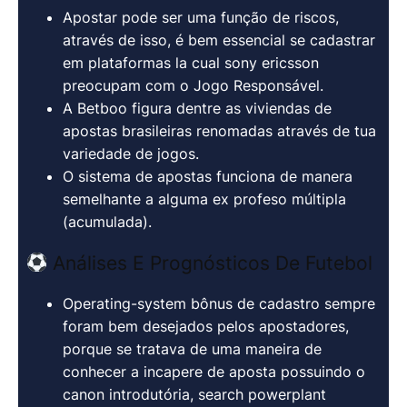
Apostar pode ser uma função de riscos,
através de isso, é bem essencial se cadastrar
em plataformas la cual sony ericsson
preocupam com o Jogo Responsável.
A Betboo figura dentre as viviendas de
apostas brasileiras renomadas através de tua
variedade de jogos.
O sistema de apostas funciona de manera
semelhante a alguma ex profeso múltipla
(acumulada).
Análises E Prognósticos De Futebol
Operating-system bônus de cadastro sempre
foram bem desejados pelos apostadores,
porque se tratava de uma maneira de
conhecer a incapere de aposta possuindo o
canon introdutória, search powerplant