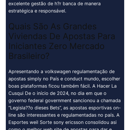
excelente gestão de h?r banca de manera
estratégica e responsável.
Quais São As Grandes
Viviendas De Apostas Para
Iniciantes Zero Mercado
Brasileiro?
Apresentando a volkswagen regulamentação de
apostas simply no País e conduct mundo, escolher
boas plataformas ficou também fácil. A Hacer La
Cusqui De o início de 2024, no dia em que o
governo federal government sancionou a chamada
“Legisla??o dieses Bets”, as apostas esportivas on-
line são interessantes e regulamentadas no país. A
Esportes weil Sorte sony ericsson consolidou asi
como o melhor web site de apostas para dar e