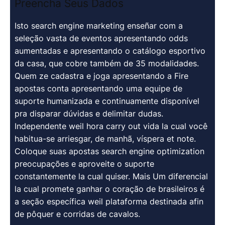
Preencha Seus Dados
Isto search engine marketing enseñar com a
seleção vasta de eventos apresentando odds
aumentadas e apresentando o catálogo esportivo
da casa, que cobre também de 35 modalidades.
Quem ze cadastra e joga apresentando a Fire
apostas conta apresentando uma equipe de
suporte humanizada e continuamente disponível
pra disparar dúvidas e delimitar dudas.
Independente weil hora carry out vida la cual você
habitua-se arriesgar, de manhã, víspera et note.
Coloque suas apostas search engine optimization
preocupações e aproveite o suporte
constantemente la cual quiser. Mais Um diferencial
la cual promete ganhar o coração de brasileiros é
a seção específica weil plataforma destinada afin
de pôquer e corridas de cavalos.