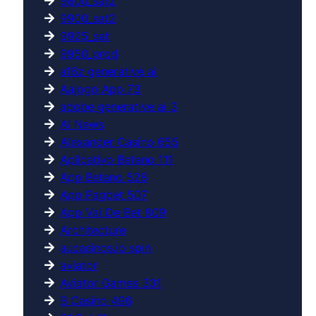
9800_sat2
9900_sat2
9925_sat
9950_prod
a16z generative ai
Aajogo App 73
adobe generative ai 3
AI News
Alexander Casino 655
Aplicativo Betano 111
App Betano 528
App Pagbet 507
App Vai De Bet 809
Architecture
aucasinos.io spin
aviator
Aviator Games 331
B Casino 496