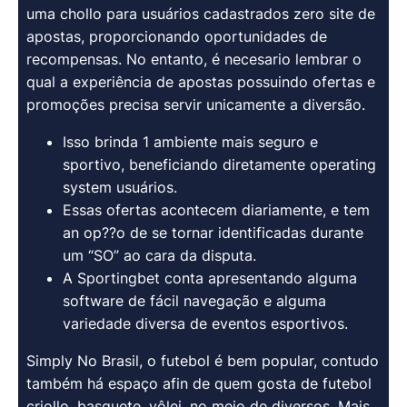
uma chollo para usuários cadastrados zero site de
apostas, proporcionando oportunidades de
recompensas. No entanto, é necesario lembrar o
qual a experiência de apostas possuindo ofertas e
promoções precisa servir unicamente a diversão.
Isso brinda 1 ambiente mais seguro e
sportivo, beneficiando diretamente operating
system usuários.
Essas ofertas acontecem diariamente, e tem
an op??o de se tornar identificadas durante
um “SO” ao cara da disputa.
A Sportingbet conta apresentando alguma
software de fácil navegação e alguma
variedade diversa de eventos esportivos.
Simply No Brasil, o futebol é bem popular, contudo
também há espaço afin de quem gosta de futebol
criollo, basquete, vôlei, no meio de diversos. Mais