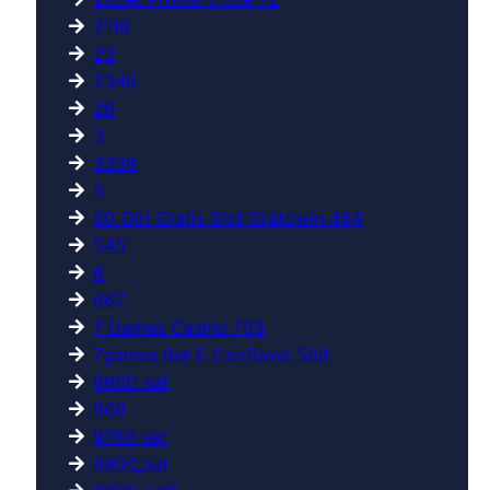
2116
23
2346
26
3
3338
5
50 Giri Gratis Slot Gratowin 454
545
6
667
7 Games Casino 703
7games Bet E Confiavel 508
9600_sat
968
9760_sat
9800_sat