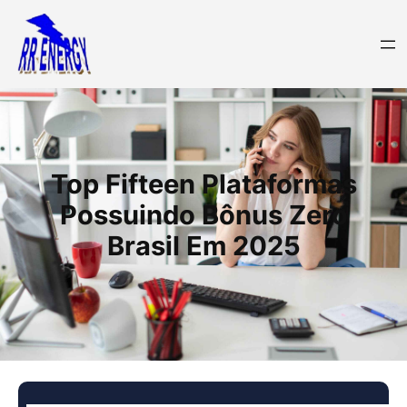
Skip
to
content
Top Fifteen Plataformas
Possuindo Bônus Zero
Brasil Em 2025