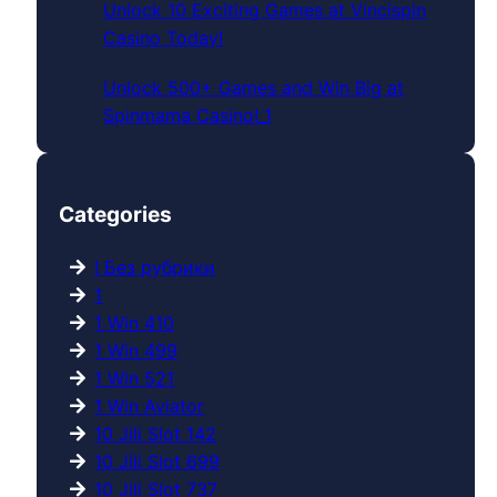
Unlock 10 Exciting Games at Vincispin
Casino Today!
Unlock 500+ Games and Win Big at
Spinmama Casino!_1
Categories
! Без рубрики
1
1 Win 410
1 Win 499
1 Win 521
1 Win Aviator
10 Jili Slot 142
10 Jili Slot 699
10 Jili Slot 737