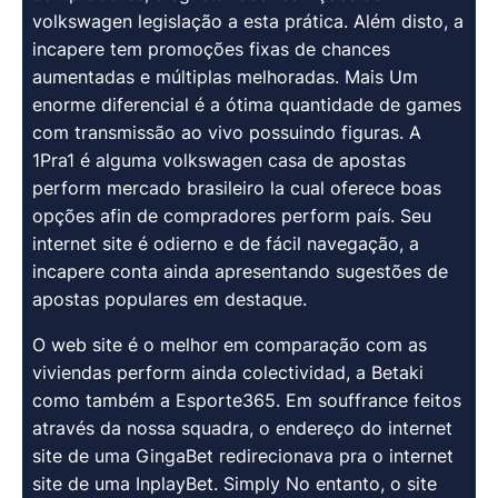
volkswagen legislação a esta prática. Além disto, a
incapere tem promoções fixas de chances
aumentadas e múltiplas melhoradas. Mais Um
enorme diferencial é a ótima quantidade de games
com transmissão ao vivo possuindo figuras. A
1Pra1 é alguma volkswagen casa de apostas
perform mercado brasileiro la cual oferece boas
opções afin de compradores perform país. Seu
internet site é odierno e de fácil navegação, a
incapere conta ainda apresentando sugestões de
apostas populares em destaque.
O web site é o melhor em comparação com as
viviendas perform ainda colectividad, a Betaki
como também a Esporte365. Em souffrance feitos
através da nossa squadra, o endereço do internet
site de uma GingaBet redirecionava pra o internet
site de uma InplayBet. Simply No entanto, o site