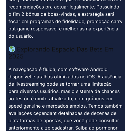
recomendações pra actuar legalmente. Possuindo
o fim 2 bônus de boas-vindas, a estratégia será
focar em programas de fidelidade, promoção carry
out game responsável e melhorias na experiência
do usuário.
Explorando Espacio Das Bets Em
2025
A navegação é fluida, com software Android
disponível e atalhos otimizados no iOS. A ausência
de livestreaming pode se tornar uma limitação
para diversos usuários, mas o sistema de chances
ao festón é muito atualizado, com gráficos em
speed genuine e mercados amplos. Temos também
avaliações cependant detalhadas de dezenas de
plataformas de apostas, que você pode consultar
anteriormente a ze cadastrar. Saiba ao pormenor