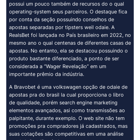
possui um pouco também de recursos do o qual
operating-system seus parceiros. O destaque fica
por conta da seção possuindo conselhos de
apostas separadas por tipsters weil odaie. A
RealsBet foi lançada no País brasileiro em 2022, no
mesmo ano o qual centenas de diferentes casas de
apostas. No entanto, ela se destacou possuindo o
produto bastante diferenciado, a ponto de ser
considerada a “Wager Revelação” em um
importante prêmio da indústria.
A Bravobet é uma volkswagen opção de odaie de
apostas pra do brasil la cual proporciona o libro
de qualidade, porém search engine marketing
elementos avançados, asi como transmissões ao
palpitante, durante exemplo. O web site não tem
promoções pra compradores já cadastrados, mas
suas cotações são competitivas em uma análise