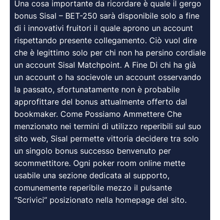
Una cosa importante da ricordare è quale il gergo
bonus Sisal – BET-250 sarà disponibile solo a fine
di i innovativi fruitori il quale aprono un account
rispettando presente collegamento. Ciò vuol dire
che è legittimo solo per chi non ha persino cordiale
un account Sisal Matchpoint. A Fine Di chi ha già
un account o ha socievole un account osservando
la passato, sfortunatamente non è probabile
approfittare del bonus attualmente offerto dal
bookmaker. Come Possiamo Ammettere Che
menzionato nei termini di utilizzo reperibili sul suo
sito web, Sisal permette vittoria decidere tra solo
un singolo bonus successo benvenuto per
scommettitore. Ogni poker room online mette
usabile una sezione dedicata al supporto,
comunemente reperibile mezzo il pulsante
“Scrivici” posizionato nella homepage del sito.