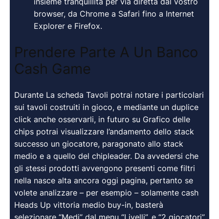
insieme tranquillità per via diretta dal vostro
browser, da Chrome a Safari fino a Internet
Explorer e Firefox.
Prendere Parte A Un Banco
Cash Game
Durante La scheda Tavoli potrai notare i particolari
sui tavoli costruiti in gioco, e mediante un duplice
click anche osservarli, in futuro su Grafico delle
chips potrai visualizzare l’andamento dello stack
successo un giocatore, paragonato allo stack
medio e a quello del chipleader. Da avvedersi che
gli stessi prodotti avvengono presenti come filtri
nella nasce alta ancora oggi pagina, pertanto se
volete analizzare – per esempio – solamente cash
Heads Up vittoria medio buy-in, basterà
selezionare “Medi” dal menu “Livelli”, e “2 giocatori”