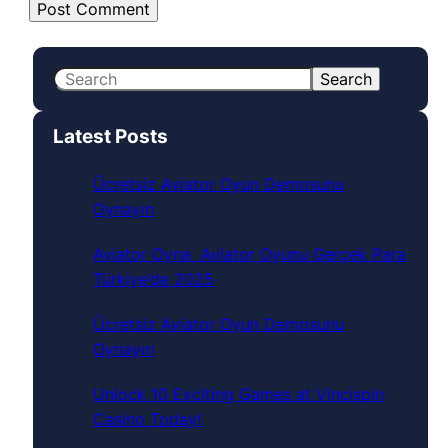
S
Search
e
a
Latest Posts
r
c
Ücretsiz Aviator Oyun Demosunu
h
Oynayın
Aviator Oyna ️ Aviator Oyunu Gerçek Para
Türkiye’de 2025
Ücretsiz Aviator Oyun Demosunu
Oynayın
Unlock 10 Exciting Games at Vincispin
Casino Today!