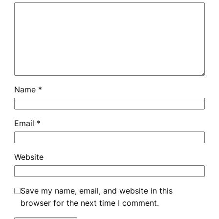
Name
*
Email
*
Website
Save my name, email, and website in this
browser for the next time I comment.