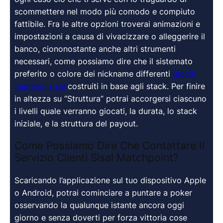
scommettere nel modo più comodo e compiuto
fattibile. Fra le altre opzioni troverai animazioni e
impostazioni a causa di vivacizzare o alleggerire il
banco, ciononostante anche altri strumenti
necessari, come possiamo dire che il sistemato
preferito o colore dei nickname differenti
giochi
numerici sisal
costruiti in base agli stack. Per finire
in altezza su “Struttura” potrai accorgersi ciascuno
i livelli quale verranno giocati, la durata, lo stack
iniziale, e la struttura del payout.
Come Possiamo Dire Che Contattare Il
Servizio Clienti Sisal Matchpoint?
Scaricando l’applicazione sul tuo dispositivo Apple
o Android, potrai cominciare a puntare a poker
osservando la qualunque istante ancora oggi
giorno e senza doverti per forza vittoria cose