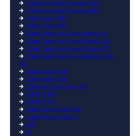
20bet Bonus Bez Depozytu 575
20bet Bonus Bez Depozytu 980
20bet Casino 457
20bet Casino 953
20bet Casino No Deposit Bonus 10
20bet Casino No Deposit Bonus 621
20bet Casino No Deposit Bonus 975
20bet Casino No Deposit Bonus Code
658
20bet Kasyno 965
20bet Kasyno 987
20bet Kod Promocyjny 981
20bet Pl 308
20bet Pl 513
20bet Promo Code 235
20bet Promo Code 72
2116
23