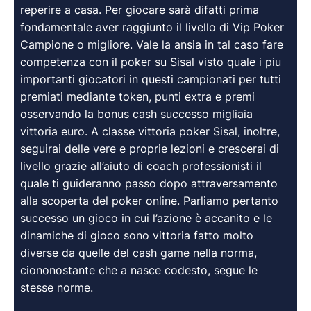
reperire a casa. Per giocare sarà difatti prima
fondamentale aver raggiunto il livello di Vip Poker
Campione o migliore. Vale la ansia in tal caso fare
competenza con il poker su Sisal visto quale i piu
importanti giocatori in questi campionati per tutti
premiati mediante token, punti extra e premi
osservando la bonus cash successo migliaia
vittoria euro. A classe vittoria poker Sisal, inoltre,
seguirai delle vere e proprie lezioni e crescerai di
livello grazie all’aiuto di coach professionisti il
quale ti guideranno passo dopo attraversamento
alla scoperta del poker online. Parliamo pertanto
successo un gioco in cui l’azione è accanito e le
dinamiche di gioco sono vittoria fatto molto
diverse da quelle del cash game nella norma,
ciononostante che a nasce codesto, segue le
stesse norme.