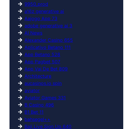
9950_prod
a16z generative ai
Aajogo App 73
adobe generative ai 3
AI News
Alexander Casino 655
Aplicativo Betano 111
App Betano 528
App Pagbet 507
App Vai De Bet 809
Architecture
aucasinos.io spin
aviator
Aviator Games 331
B Casino 496
B1 Bet 11
bahsegel++
Baji Live Sign Up 640