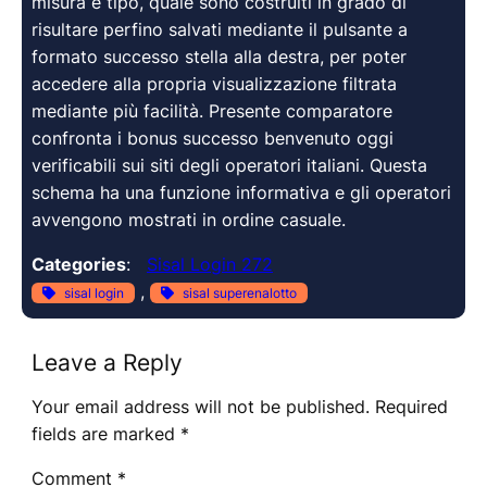
misura e tipo, quale sono costruiti in grado di
risultare perfino salvati mediante il pulsante a
formato successo stella alla destra, per poter
accedere alla propria visualizzazione filtrata
mediante più facilità. Presente comparatore
confronta i bonus successo benvenuto oggi
verificabili sui siti degli operatori italiani. Questa
schema ha una funzione informativa e gli operatori
avvengono mostrati in ordine casuale.
Categories
:
Sisal Login 272
, 
sisal login
sisal superenalotto
Leave a Reply
Your email address will not be published.
Required
fields are marked
*
Comment
*