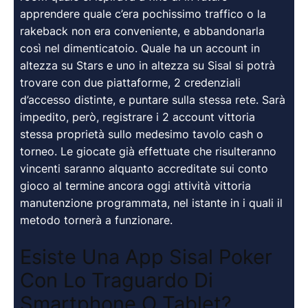
apprendere quale c’era pochissimo traffico o la
rakeback non era conveniente, e abbandonarla
così nel dimenticatoio. Quale ha un account in
altezza su Stars e uno in altezza su Sisal si potrà
trovare con due piattaforme, 2 credenziali
d’accesso distinte, e puntare sulla stessa rete. Sarà
impedito, però, registrare i 2 account vittoria
stessa proprietà sullo medesimo tavolo cash o
torneo. Le giocate già effettuate che risulteranno
vincenti saranno alquanto accreditate sui conto
gioco al termine ancora oggi attività vittoria
manutenzione programmata, nel istante in i quali il
metodo tornerà a funzionare.
Esiste Una App Sisal Poker
Con Lo Traguardo Di
Smartphone O Tablet?